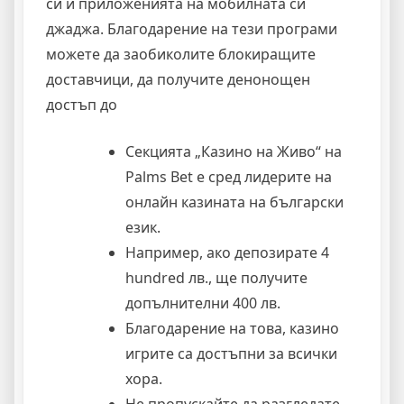
си и приложенията на мобилната си
джаджа. Благодарение на тези програми
можете да заобиколите блокиращите
доставчици, да получите денонощен
достъп до
Секцията „Казино на Живо“ на
Palms Bet е сред лидерите на
онлайн казината на български
език.
Например, ако депозирате 4
hundred лв., ще получите
допълнителни 400 лв.
Благодарение на това, казино
игрите са достъпни за всички
хора.
Не пропускайте да разгледате