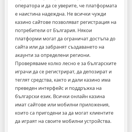
оператора и да се уверите, че платформата
е наистина надеждна. Не всички чужди
казино сайтове позволяват регистрация на
потребители от България. Някои
платформи могат да ограничат достъпа до
сайта или да забранят създаването на
акаунти за определени региони.
Проверяваме колко лесно е за българските
играчи да се регистрират, да депозират и
теглят средства, както и дали казино има
преведен интерфейс и поддръжка на
български език. Всички онлайн казина
имат сайтове или мобилни приложения,
които са пригодени за да могат клиентите
да играят на своите мобилни устройства.