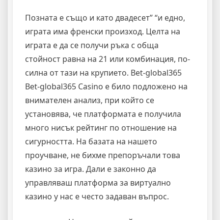
Позната е също и като двадесет” “и едно,
играта има френски произход. Целта на
играта е да се получи ръка с обща
стойност равна на 21 или комбинация, по-
силна от тази на крупието. Bet-global365
Bet-global365 Casino е било подложено на
внимателен анализ, при който се
установява, че платформата е получила
много нисък рейтинг по отношение на
сигурността. На базата на нашето
проучване, не бихме препоръчали това
казино за игра. Дали е законно да
управляваш платформа за виртуално
казино у нас е често задаван въпрос.