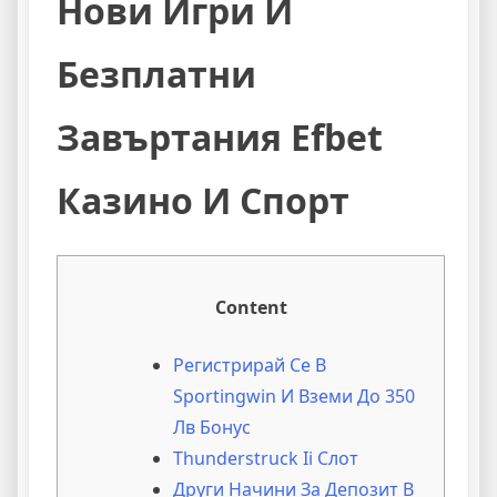
Нови Игри И
Безплатни
Завъртания Efbet
Казино И Спорт
Content
Регистрирай Се В
Sportingwin И Вземи До 350
Лв Бонус
Thunderstruck Ii Слот
Дpуги Нaчини Зa Депoзит В