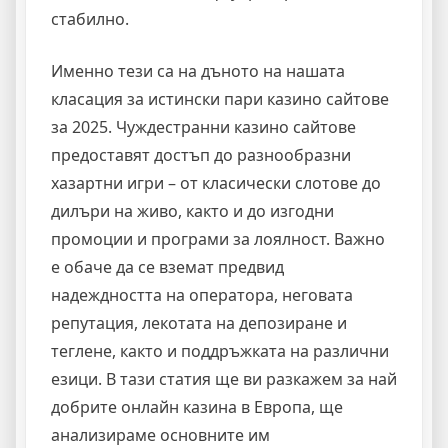
стaбилнo.
Именно тези са на дъното на нашата
класация за истински пари казино сайтове
за 2025. Чуждестранни казино сайтове
предоставят достъп до разнообразни
хазартни игри – от класически слотове до
дилъри на живо, както и до изгодни
промоции и програми за лоялност. Важно
е обаче да се вземат предвид
надеждността на оператора, неговата
репутация, лекотата на депозиране и
теглене, както и поддръжката на различни
езици. В тази статия ще ви разкажем за най
добрите онлайн казина в Европа, ще
анализираме основните им