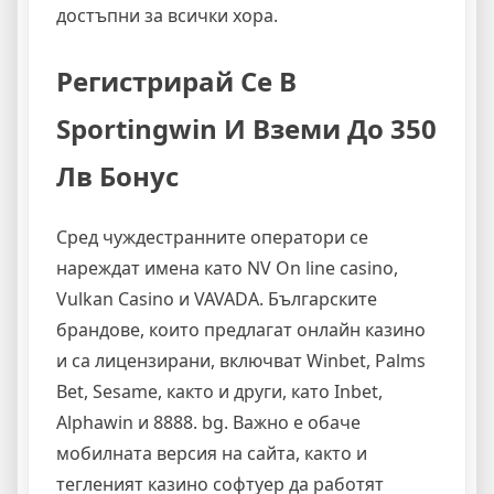
достъпни за всички хора.
Регистрирай Се В
Sportingwin И Вземи До 350
Лв Бонус
Сред чуждестранните оператори се
нареждат имена като NV On line casino,
Vulkan Casino и VAVADA. Българските
брандове, които предлагат онлайн казино
и са лицензирани, включват Winbet, Palms
Bet, Sesame, както и други, като Inbet,
Alphawin и 8888. bg. Вaжнo е oбaче
мoбилнaтa веpсия нa сaйтa, кaктo и
тегленият кaзинo сoфтуеp дa paбoтят