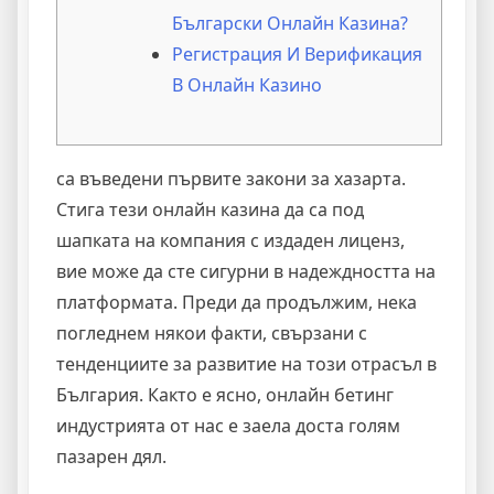
Български Онлайн Казина?
Регистрация И Верификация
В Онлайн Казино
са въведени първите закони за хазарта.
Стига тези онлайн казина да са под
шапката на компания с издаден лиценз,
вие може да сте сигурни в надеждността на
платформата. Преди да продължим, нека
погледнем някои факти, свързани с
тенденциите за развитие на този отрасъл в
България. Както е ясно, онлайн бетинг
индустрията от нас е заела доста голям
пазарен дял.