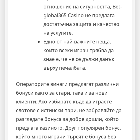
отношение на сигурността, Bet-
global365 Casino не предлага
достатъчна защита и качество
на услугите.
Едно от най-важните неща,
които всеки играч трябва да
знае е, че не се дължи данък
върху печалбата.
Операторите винаги предлагат различни
бонуси както за стари, така и за нови
клиенти. Ако избирате къде да играете
слотове с истински пари, не забравяйте да
разгледате бонуса за добре дошли, който
предлага казиното. Друг популярен бонус,
който много играчи търсят е бонуса без