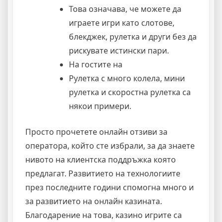
Това означава, че можете да
играете игри като слотове,
блекджек, рулетка и други без да
рискувате истински пари.
На гостите на
Рулетка с много колела, мини
рулетка и скоростна рулетка са
някои примери.
Просто прочетете онлайн отзиви за
оператора, който сте избрали, за да знаете
нивото на клиентска поддръжка която
предлагат. Развитието на технологиите
през последните години спомогна много и
за развитието на онлайн казината.
Благодарение на това, казино игрите са