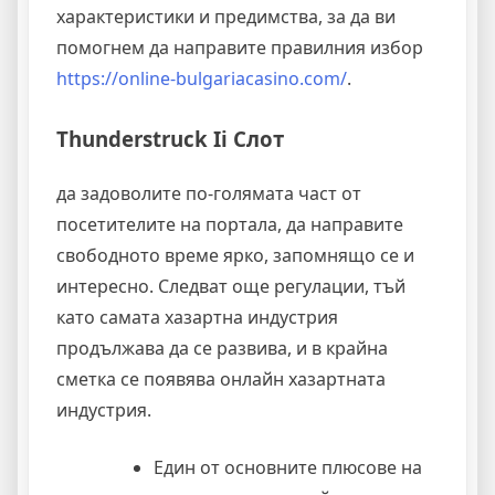
характеристики и предимства, за да ви
помогнем да направите правилния избор
https://online-bulgariacasino.com/
.
Thunderstruck Ii Слот
да задоволите по-голямата част от
посетителите на портала, да направите
свободното време ярко, запомнящо се и
интересно. Следват още регулации, тъй
като самата хазартна индустрия
продължава да се развива, и в крайна
сметка се появява онлайн хазартната
индустрия.
Един от основните плюсове на