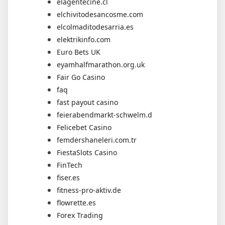
elagentecine.cl
elchivitodesancosme.com
elcolmaditodesarria.es
elektrikinfo.com
Euro Bets UK
eyamhalfmarathon.org.uk
Fair Go Casino
faq
fast payout casino
feierabendmarkt-schwelm.d
Felicebet Casino
femdershaneleri.com.tr
FiestaSlots Casino
FinTech
fiser.es
fitness-pro-aktiv.de
flowrette.es
Forex Trading