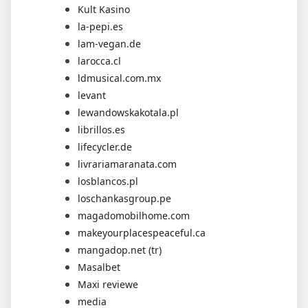
Kult Kasino
la-pepi.es
lam-vegan.de
larocca.cl
ldmusical.com.mx
levant
lewandowskakotala.pl
librillos.es
lifecycler.de
livrariamaranata.com
losblancos.pl
loschankasgroup.pe
magadomobilhome.com
makeyourplacespeaceful.ca
mangadop.net (tr)
Masalbet
Maxi reviewe
media