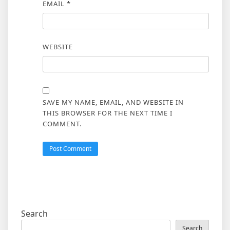
EMAIL
*
WEBSITE
SAVE MY NAME, EMAIL, AND WEBSITE IN
THIS BROWSER FOR THE NEXT TIME I
COMMENT.
Search
Search