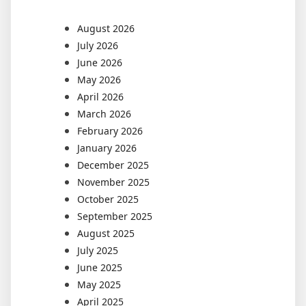
August 2026
July 2026
June 2026
May 2026
April 2026
March 2026
February 2026
January 2026
December 2025
November 2025
October 2025
September 2025
August 2025
July 2025
June 2025
May 2025
April 2025