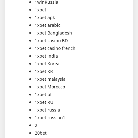
1winRussia
1xbet
1xbet apk
1xbet arabic
1xbet Bangladesh
1xbet casino BD
1xbet casino french
1xbet india
1xbet Korea
1xbet KR
1xbet malaysia
1xbet Morocco
1xbet pt
1xbet RU
1xbet russia
1xbet russian1
2
20bet