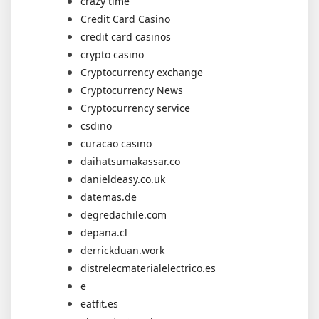
crazy time
Credit Card Casino
credit card casinos
crypto casino
Cryptocurrency exchange
Cryptocurrency News
Cryptocurrency service
csdino
curacao casino
daihatsumakassar.co
danieldeasy.co.uk
datemas.de
degredachile.com
depana.cl
derrickduan.work
distrelecmaterialelectrico.es
e
eatfit.es