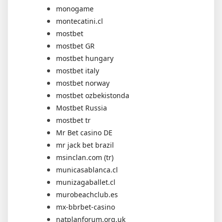
monogame
montecatini.cl
mostbet
mostbet GR
mostbet hungary
mostbet italy
mostbet norway
mostbet ozbekistonda
Mostbet Russia
mostbet tr
Mr Bet casino DE
mr jack bet brazil
msinclan.com (tr)
municasablanca.cl
munizagaballet.cl
murobeachclub.es
mx-bbrbet-casino
natplanforum.org.uk