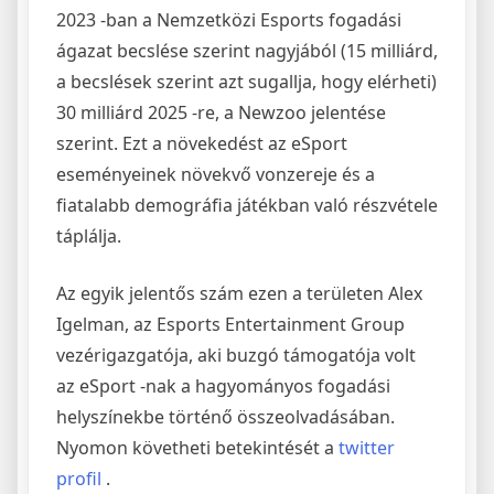
2023 -ban a Nemzetközi Esports fogadási
ágazat becslése szerint nagyjából
(15 milliárd,
a becslések szerint azt sugallja, hogy elérheti)
30 milliárd 2025 -re, a Newzoo jelentése
szerint. Ezt a növekedést az eSport
eseményeinek növekvő vonzereje és a
fiatalabb demográfia játékban való részvétele
táplálja.
Az egyik jelentős szám ezen a területen Alex
Igelman, az Esports Entertainment Group
vezérigazgatója, aki buzgó támogatója volt
az eSport -nak a hagyományos fogadási
helyszínekbe történő összeolvadásában.
Nyomon követheti betekintését a
twitter
profil
.