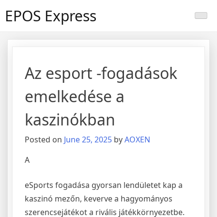
Skip
EPOS Express
to
content
Az esport -fogadások
emelkedése a
kaszinókban
Posted on
June 25, 2025
by
AOXEN
A
eSports fogadása gyorsan lendületet kap a
kaszinó mezőn, keverve a hagyományos
szerencsejátékot a rivális játékkörnyezetbe.