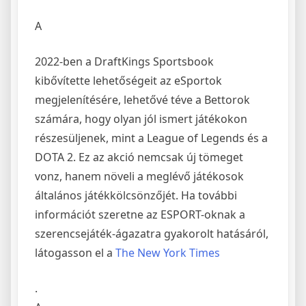
A
2022-ben a DraftKings Sportsbook
kibővítette lehetőségeit az eSportok
megjelenítésére, lehetővé téve a Bettorok
számára, hogy olyan jól ismert játékokon
részesüljenek, mint a League of Legends és a
DOTA 2. Ez az akció nemcsak új tömeget
vonz, hanem növeli a meglévő játékosok
általános játékkölcsönzőjét. Ha további
információt szeretne az ESPORT-oknak a
szerencsejáték-ágazatra gyakorolt ​​hatásáról,
látogasson el a
The New York Times
.