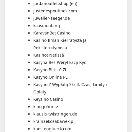
jordanoutlet.shop (en)
justedespoutines.com
juwelier-seeger.de
kaasinonl.org
KaravanBet Casino
Kasino Ilman Kierrätystä Ja
Rekisteröitymistä
Kasinot Netissä
Kasyna Bez Weryfikacji Kyc
Kasyno Blik 10 Zł
Kasyno Online PL
Kasyno Z Wypłatą Skrill: Czas, Limity i
Opłaty
Keyzino Casino
king johnnie
klausis-twistringen.de
krainaekozabawek.pl
kuestenglueck.com