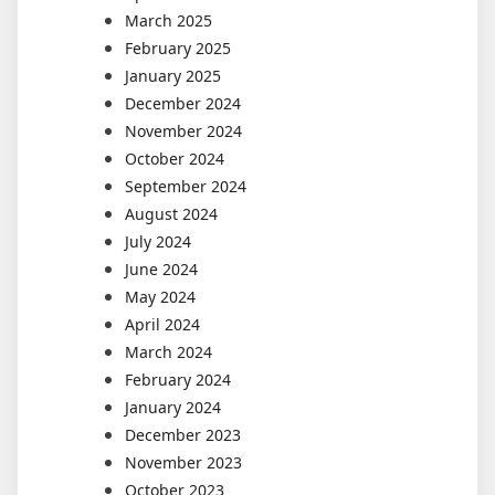
March 2025
February 2025
January 2025
December 2024
November 2024
October 2024
September 2024
August 2024
July 2024
June 2024
May 2024
April 2024
March 2024
February 2024
January 2024
December 2023
November 2023
October 2023