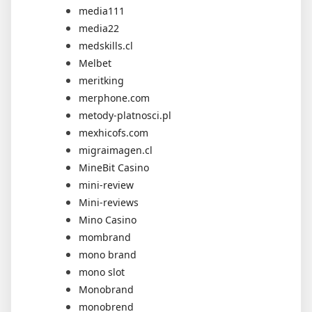
media111
media22
medskills.cl
Melbet
meritking
merphone.com
metody-platnosci.pl
mexhicofs.com
migraimagen.cl
MineBit Casino
mini-review
Mini-reviews
Mino Casino
mombrand
mono brand
mono slot
Monobrand
monobrend