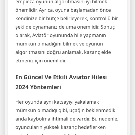
empieza oyunun algoritmasını iyi bilmek
önemlidir. Ayrıca, oyuna başlamadan önce
kendinize bir bütçe belirleyerek, kontrollü bir
şekilde oynamanız de uma önemlidir. Sonuç
olarak, Aviatör oyununda hile yapmanın
mümkün olmadığını bilmek ve oyunun
algoritmasını doğru anlamak, kazanç elde
etmeniz için önemlidir.
En Güncel Ve Etkili Aviator Hilesi
2024 Yöntemleri
Her oyunda aynı katsayıyı yakalamak
mümkün olmadığı gibi, uçağın beklenmedik
anda kaybolma ihtimali de vardır. Bu nedenle,
oyuncuların yüksek kazanç hedeflerken