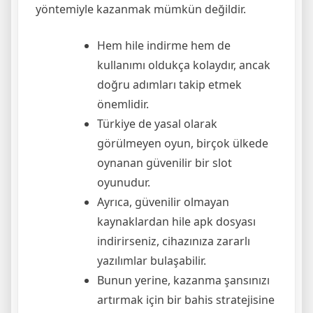
yöntemiyle kazanmak mümkün değildir.
Hem hile indirme hem de
kullanımı oldukça kolaydır, ancak
doğru adımları takip etmek
önemlidir.
Türkiye de yasal olarak
görülmeyen oyun, birçok ülkede
oynanan güvenilir bir slot
oyunudur.
Ayrıca, güvenilir olmayan
kaynaklardan hile apk dosyası
indirirseniz, cihazınıza zararlı
yazılımlar bulaşabilir.
Bunun yerine, kazanma şansınızı
artırmak için bir bahis stratejisine