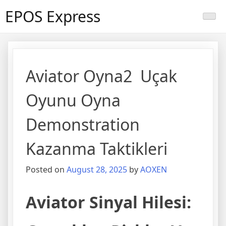
Skip
EPOS Express
to
content
Aviator Oyna2 ️ Uçak
Oyunu Oyna
Demonstration
Kazanma Taktikleri
Posted on
August 28, 2025
by
AOXEN
Aviator Sinyal Hilesi: