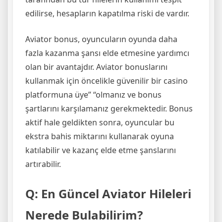
edilirse, hesapların kapatılma riski de vardır.
Aviator bonus, oyuncuların oyunda daha
fazla kazanma şansı elde etmesine yardımcı
olan bir avantajdır. Aviator bonuslarını
kullanmak için öncelikle güvenilir bir casino
platformuna üye” “olmanız ve bonus
şartlarını karşılamanız gerekmektedir. Bonus
aktif hale geldikten sonra, oyuncular bu
ekstra bahis miktarını kullanarak oyuna
katılabilir ve kazanç elde etme şanslarını
artırabilir.
Q: En Güncel Aviator Hileleri
Nerede Bulabilirim?