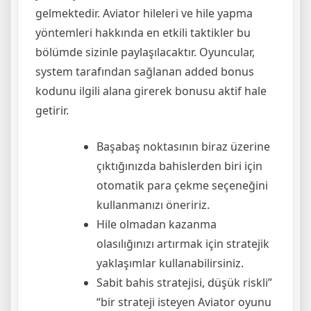
gelmektedir. Aviator hileleri ve hile yapma
yöntemleri hakkında en etkili taktikler bu
bölümde sizinle paylaşılacaktır. Oyuncular,
system tarafından sağlanan added bonus
kodunu ilgili alana girerek bonusu aktif hale
getirir.
Başabaş noktasının biraz üzerine
çıktığınızda bahislerden biri için
otomatik para çekme seçeneğini
kullanmanızı öneririz.
Hile olmadan kazanma
olasılığınızı artırmak için stratejik
yaklaşımlar kullanabilirsiniz.
Sabit bahis stratejisi, düşük riskli”
“bir strateji isteyen Aviator oyunu