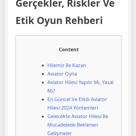
Gerçekler, Riskler Ve
Etik Oyun Rehberi
Content
Hilemiz Ile Kazan
Aviator Oyna
Aviator Hilesi Yapılır Mı, Yasal
Mı?
En Güncel Ve Etkili Aviator
Hilesi 2024 Yöntemleri
Gelecekte Aviator Hilesi Ile
Mücadelede Beklenen
Gelişmeler