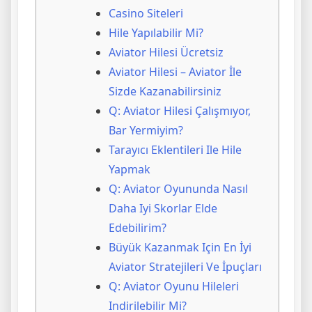
Casino Siteleri
Hile Yapılabilir Mi?
Aviator Hilesi Ücretsiz
Aviator Hilesi – Aviator İle
Sizde Kazanabilirsiniz
Q: Aviator Hilesi Çalışmıyor,
Bar Yermiyim?
Tarayıcı Eklentileri Ile Hile
Yapmak
Q: Aviator Oyununda Nasıl
Daha Iyi Skorlar Elde
Edebilirim?
Büyük Kazanmak Için En İyi
Aviator Stratejileri Ve İpuçları
Q: Aviator Oyunu Hileleri
Indirilebilir Mi?