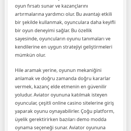
oyun fırsatı sunar ve kazançlarını
artırmalarına yardımcı olur. Bu avantajı etkili
bir şekilde kullanmak, oyunculara daha keyifli
bir oyun deneyimi sağlar. Bu özellik
sayesinde, oyuncuların oyunu tanımaları ve
kendilerine en uygun stratejiyi geliştirmeleri
mümkün olur.
Hile aramak yerine, oyunun mekaniğini
anlamak ve doğru zamanda doğru kararlar
vermek, kazanç elde etmenin en güvenilir
yoludur. Aviator oyununa katılmak isteyen
oyuncular, çeşitli online casino sitelerine giriş
yaparak oyunu oynayabilirler. Çoğu platform,
üyelik gerektirirken bazıları demo modda
oynama seçeneği sunar. Aviator oyununa