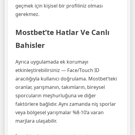
geçmek için kişisel bir profiliniz olması
gerekmez.
Mostbet’te Hatlar Ve Canlı
Bahisler
Ayrıca uygulamada ek korumayı
etkinleştirebilirsiniz — Face/Touch ID
aracılığıyla kullanıcı doğrulama. Mostbet’teki
oranlar, yarışmanın, takımların, bireysel
sporcuların meşhurluğuna ve diğer
faktörlere bağlıdır. Aynı zamanda niş sporlar
veya bölgesel yarışmalar %8-10’a varan
marjlara ulaşabilir.