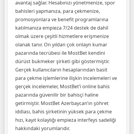
avantaj sağlar. Hesabınızı yönetmenize, spor
bahisleri yapmanıza, para çekmenize,
promosyonlara ve benefit programlarına
katılmanıza empieza 7/24 destek de dahil
olmak üzere çeşitli hizmetlere erişmenize
olanak tanır. On yıldan çok onlayn kumar
pazarında tecrübesi ile MostBet kendini
dürüst bukmeker şirketi gibi göstermiştir.
Gerçek kullanıcıların hesaplarından basit
para çekme işlemlerine ilişkin incelemeleri ve
gerçek incelemeler, MostBet’i online bahis
pazarında güvenilir bir bahisçi haline
getirmiştir. MostBet Azerbaycan’ın şöhret
iddiası, bahis şirketinin yüksek para çekme
hızı, kayıt kolaylığı empieza interfeys sadeliği
hakkındaki yorumlarıdır.