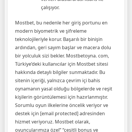
çalışıyor.
Mostbet, bu nedenle her giriş portunu en
modern biyometrik ve şifreleme
teknolojileriyle korur. Başarılı bir binişin
ardından, geri sayım başlar ve macera dolu
bir yolculuk sizi bekler. Mostbetoyna. com,
Türkiye’deki kullanıcılar için Mostbet sitesi
hakkında detaylı bilgiler sunmaktadır. Bu
sitenin içeriği, yalnızca çevrim içi bahis
oynamanın yasal olduğu bölgelerde ve reşit
kişilerin görüntülemesi için hazırlanmıştır.
Sorumlu oyun ilkelerine öncelik veriyor ve
destek için [email protected] adresinden
hizmet veriyoruz. Mostbet olarak,
oyuncularımıza özel” “çeşitli bonus ve