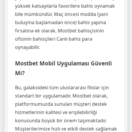
yüksek katsayılarla favorilere bahis oynamak
bile mümkündür. Maç öncesi modda (yani
buluşma başlamadan önce) bahis yapma
fırsatına ek olarak, Mostbet bahisçisinin
ofisinin bahisçileri Canlı bahis para
oynayabilir.
Mostbet Mobil Uygulaması Güvenli
Mi?
Bu, galaksideki tüm uluslararası filolar için
standart bir uygulamadır. Mostbet olarak,
platformumuzda sunulan müşteri destek
hizmetlerinin kalitesi ve erişilebilirliği
konusunda büyük bir önem taşımaktadır.
Müşterilerimize hızlı ve etkili destek sağlamak