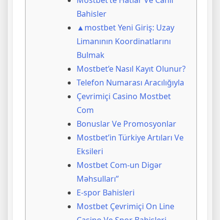
Mostbet’te Hatlar Ve Canlı
Bahisler
▲mostbet Yeni Giriş: Uzay
Limanının Koordinatlarını
Bulmak
Mostbet’e Nasıl Kayıt Olunur?
Telefon Numarası Aracılığıyla
Çevrimiçi Casino Mostbet
Com
Bonuslar Ve Promosyonlar
Mostbet’in Türkiye Artıları Ve
Eksileri
Mostbet Com-un Digər
Məhsulları”
E-spor Bahisleri
Mostbet Çevrimiçi On Line