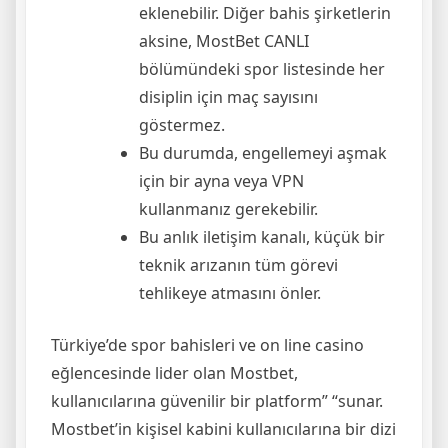
eklenebilir. Diğer bahis şirketlerin
aksine, MostBet CANLI
bölümündeki spor listesinde her
disiplin için maç sayısını
göstermez.
Bu durumda, engellemeyi aşmak
için bir ayna veya VPN
kullanmanız gerekebilir.
Bu anlık iletişim kanalı, küçük bir
teknik arızanın tüm görevi
tehlikeye atmasını önler.
Türkiye’de spor bahisleri ve on line casino
eğlencesinde lider olan Mostbet,
kullanıcılarına güvenilir bir platform” “sunar.
Mostbet’in kişisel kabini kullanıcılarına bir dizi