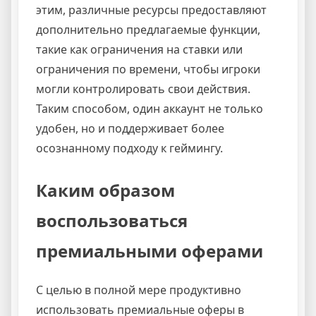
этим, различные ресурсы предоставляют
дополнительно предлагаемые функции,
такие как ограничения на ставки или
ограничения по времени, чтобы игроки
могли контролировать свои действия.
Таким способом, один аккаунт не только
удобен, но и поддерживает более
осознанному подходу к геймингу.
Каким образом
воспользоваться
премиальными оферами
С целью в полной мере продуктивно
использовать премиальные оферы в