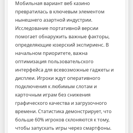
Мобильная вариант веб казино
превратилась в ключевым элементом
нынешнего азартной индустрии.
Исследование портативной версии
помогает обнаружить важные факторы,
определяющие юзерский экспириенс. В
начальном приоритете, важна
оптимизация пользовательского
интерфейса для всевозможные гаджеты и
дисплеи. Игроки ждут оперативного
подключения к любимым слотам и
карточным играм без снижения
графического качества и загрузочного
времени. Статистика демонстрирует, что
больше 60% игроков склоняются к тому,
чтобы запускать игры через смартфоны.