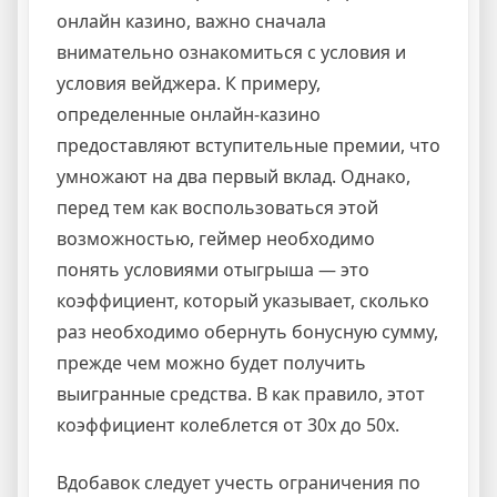
онлайн казино, важно сначала
внимательно ознакомиться с условия и
условия вейджера. К примеру,
определенные онлайн-казино
предоставляют вступительные премии, что
умножают на два первый вклад. Однако,
перед тем как воспользоваться этой
возможностью, геймер необходимо
понять условиями отыгрыша — это
коэффициент, который указывает, сколько
раз необходимо обернуть бонусную сумму,
прежде чем можно будет получить
выигранные средства. В как правило, этот
коэффициент колеблется от 30x до 50x.
Вдобавок следует учесть ограничения по