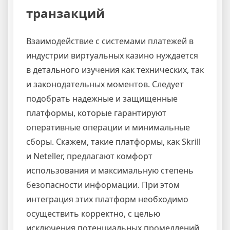
транзакций
Взаимодействие с системами платежей в
индустрии виртуальных казино нуждается
в детального изучения как технических, так
и законодательных моментов. Следует
подобрать надежные и защищенные
платформы, которые гарантируют
оперативные операции и минимальные
сборы. Скажем, такие платформы, как Skrill
и Neteller, предлагают комфорт
использования и максимальную степень
безопасности информации. При этом
интеграция этих платформ необходимо
осуществить корректно, с целью
исключения потенциальных промедлений