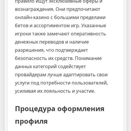
правило ищут эксклюзивные оферы и
вознаграждения. Они предпочитают
онлайн-казино с большими пределами
бетов и ассортиментом игр. Указанные
игроки также замечают оперативность
денежных переводов и наличие
разрешения, что подтверждает
безопасность их средств. Понимание
данных категорий содействует
провайдерам лучше адаптировать свои
услуги под потребности пользователей,
усиливая их лояльность и участие.
Процедура оформления
профиля