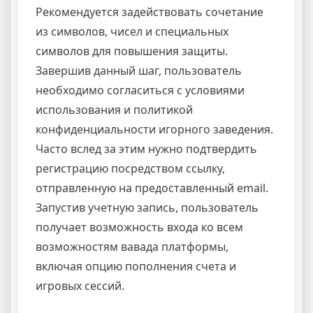
Рекомендуется задействовать сочетание
из символов, чисел и специальных
символов для повышения защиты.
Завершив данный шаг, пользователь
необходимо согласиться с условиями
использования и политикой
конфиденциальности игорного заведения.
Часто вслед за этим нужно подтвердить
регистрацию посредством ссылку,
отправленную на предоставленный email.
Запустив учетную запись, пользователь
получает возможность входа ко всем
возможностям вавада платформы,
включая опцию пополнения счета и
игровых сессий.