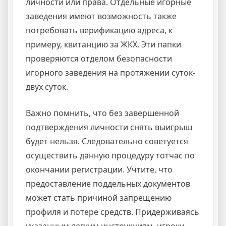
личности или права. Отдельные игорные
заведения имеют возможность также
потребовать верификацию адреса, к
примеру, квитанцию за ЖКХ. Эти папки
проверяются отделом безопасности
игорного заведения на протяжении суток-
двух суток.
Важно помнить, что без завершенной
подтверждения личности снять выигрыш
будет нельзя. Следовательно советуется
осуществить данную процедуру тотчас по
окончании регистрации. Учтите, что
предоставление поддельных документов
может стать причиной запрещению
профиля и потере средств. Придерживаясь