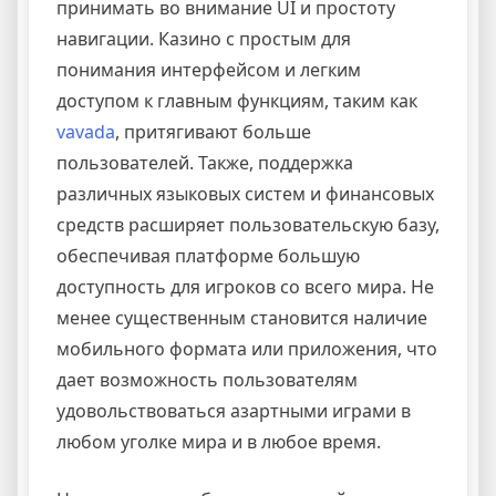
принимать во внимание UI и простоту
навигации. Казино с простым для
понимания интерфейсом и легким
доступом к главным функциям, таким как
vavada
, притягивают больше
пользователей. Также, поддержка
различных языковых систем и финансовых
средств расширяет пользовательскую базу,
обеспечивая платформе большую
доступность для игроков со всего мира. Не
менее существенным становится наличие
мобильного формата или приложения, что
дает возможность пользователям
удовольствоваться азартными играми в
любом уголке мира и в любое время.