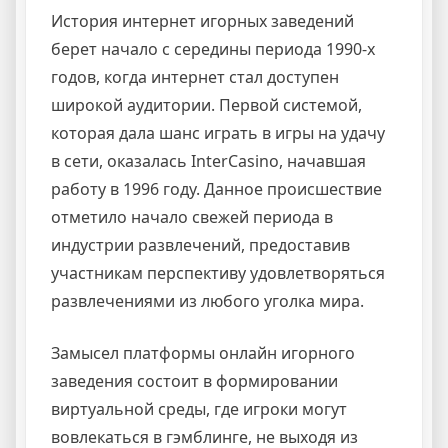
История интернет игорных заведений
берет начало с середины периода 1990-х
годов, когда интернет стал доступен
широкой аудитории. Первой системой,
которая дала шанс играть в игры на удачу
в сети, оказалась InterCasino, начавшая
работу в 1996 году. Данное происшествие
отметило начало свежей периода в
индустрии развлечений, предоставив
участникам перспективу удовлетворяться
развлечениями из любого уголка мира.
Замысел платформы онлайн игорного
заведения состоит в формировании
виртуальной среды, где игроки могут
вовлекаться в гэмблинге, не выходя из