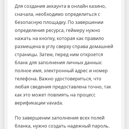
Для создания аккаунта в онлайн казино,
сначала, необходимо определиться с
безопасную площадку. По завершении
определения ресурса, геймеру нужно
нажать на кнопку, которая как правило
размещена в углу сверху справа домашней
страницы. Затем, перед ним откроется
бланк для заполнения личных данных:
полное имя, электронный адрес и номер
телефона. Важно удостовериться, что
любая сведения предоставлена точно, так
как это может повлиять на процесс
верификации vavada.
По завершении заполнения всех полей
бланка, нужно создать надежный пароль.