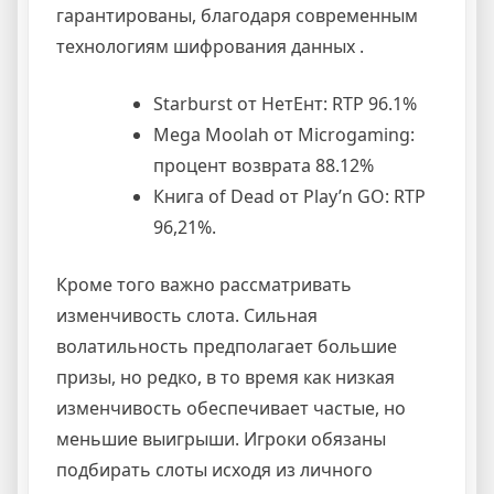
гарантированы, благодаря современным
технологиям шифрования данных .
Starburst от НетЕнт: RTP 96.1%
Mega Moolah от Microgaming:
процент возврата 88.12%
Книга of Dead от Play’n GO: RTP
96,21%.
Кроме того важно рассматривать
изменчивость слота. Сильная
волатильность предполагает большие
призы, но редко, в то время как низкая
изменчивость обеспечивает частые, но
меньшие выигрыши. Игроки обязаны
подбирать слоты исходя из личного