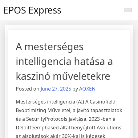
Skip
EPOS Express
to
content
A mesterséges
intelligencia hatása a
kaszinó műveletekre
Posted on
June 27, 2025
by
AOXEN
Mesterséges intelligencia (AI) A Casinofield
Byoptimizing Műveletei, a javító tapasztalatok
és a SecurityProtocols javítása. 2023 -ban a
Deloitteemphased által benyújtott Asolutions
az aisolutások akár 30%-kal is képesek