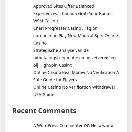
Approved Sites Offer Balanced
Experiences. . Canada Grab Your Bonus
WSM Casino
Chéri Progresser Casino . région
européenne Play Now Magical Spin Online
Casino
Strategische analyse van de
uitbetalingsfrequentie en omzetvereisten
bij HighSpin Casino
Online Casino Real Money No Verification A
Safe Guide for Players
Online Casino No Verification Withdrawal
USA Guide
Recent Comments
on
A WordPress Commenter
Hello world!