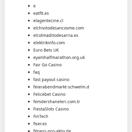
e
eatfit.es
elagentecine.cl
elchivitodesancosme.com
elcolmaditodesarria.es
elektrikinfo.com
Euro Bets UK
eyamhalfmarathon.org.uk
Fair Go Casino
faq
fast payout casino
feierabendmarkt-schwelm.d
Felicebet Casino
femdershaneleri.com.tr
FiestaSlots Casino
FinTech
fiser.es
fitness-pro-aktiv.de