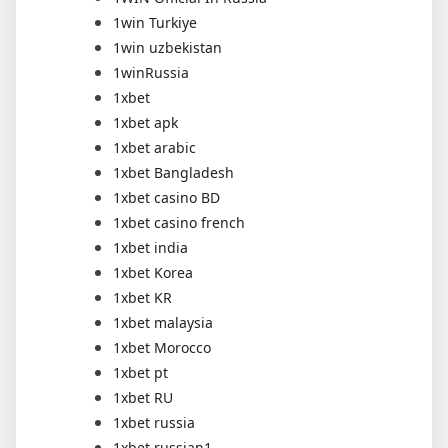
1win Turkiye
1win uzbekistan
1winRussia
1xbet
1xbet apk
1xbet arabic
1xbet Bangladesh
1xbet casino BD
1xbet casino french
1xbet india
1xbet Korea
1xbet KR
1xbet malaysia
1xbet Morocco
1xbet pt
1xbet RU
1xbet russia
1xbet russian1