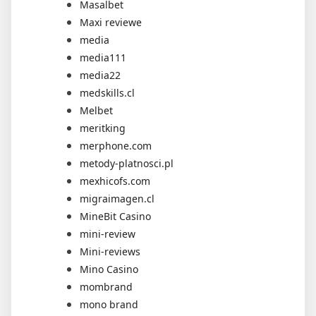
Masalbet
Maxi reviewe
media
media111
media22
medskills.cl
Melbet
meritking
merphone.com
metody-platnosci.pl
mexhicofs.com
migraimagen.cl
MineBit Casino
mini-review
Mini-reviews
Mino Casino
mombrand
mono brand