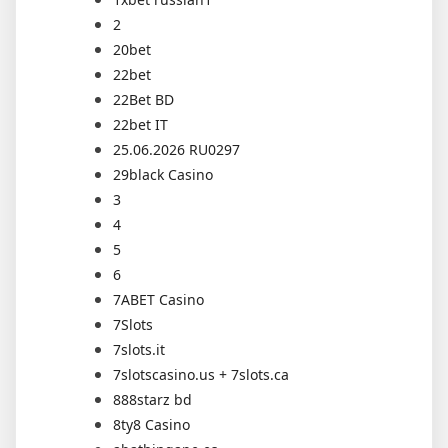
2
20bet
22bet
22Bet BD
22bet IT
25.06.2026 RU0297
29black Casino
3
4
5
6
7ABET Casino
7Slots
7slots.it
7slotscasino.us + 7slots.ca
888starz bd
8ty8 Casino