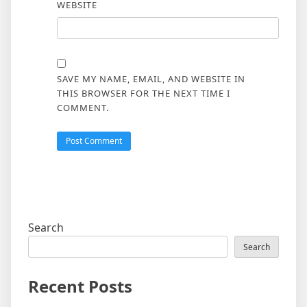
WEBSITE
SAVE MY NAME, EMAIL, AND WEBSITE IN
THIS BROWSER FOR THE NEXT TIME I
COMMENT.
Search
Search
Recent Posts