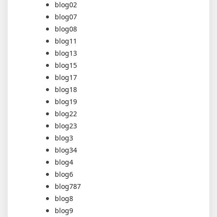
blog02
blog07
blog08
blog11
blog13
blog15
blog17
blog18
blog19
blog22
blog23
blog3
blog34
blog4
blog6
blog787
blog8
blog9