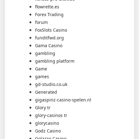
flowrette.es
Forex Trading
forum
FoxSlots Casino
funditfwd.org
Gama Casino
gambling
gambling platform
Game
games
gd-studio.co.uk
Generated
gigaspinz-casino-spelen.nl
Glory tr
glory-casinos tr
glorycasino
Godz Casino
Golazzo Casino