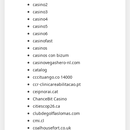
casino2
casino3
casino4
casino5
casino6
casinofast
casinos
casinos con bizum
casinovegashero-nl.com
catalog
cccituango.co 14000
ccr-clinicareabilitacao.pt
ceipnorai.cat
ChanceBit Casino
citiescop26.ca
clubdegolflaslomas.com
cmi.cl
coalhousefort.co.uk