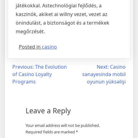
játékokkal. Astechnológiai fejlődés, a
kaszinók, akiket ai willny vezet, vezet az
önindulást, a biztonságot és a termékek
megőrzését.
Posted in
casino
Post
Previous:
The Evolution
Next:
Casino
of Casino Loyalty
sənayesində mobil
navigation
Programs
oyunun yüksəlişi
Leave a Reply
Your email address will not be published.
Required fields are marked
*