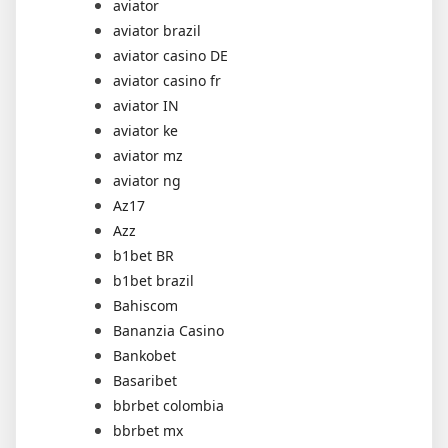
aviator
aviator brazil
aviator casino DE
aviator casino fr
aviator IN
aviator ke
aviator mz
aviator ng
Az17
Azz
b1bet BR
b1bet brazil
Bahiscom
Bananzia Casino
Bankobet
Basaribet
bbrbet colombia
bbrbet mx