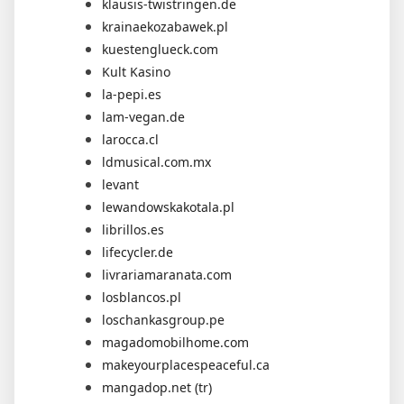
klausis-twistringen.de
krainaekozabawek.pl
kuestenglueck.com
Kult Kasino
la-pepi.es
lam-vegan.de
larocca.cl
ldmusical.com.mx
levant
lewandowskakotala.pl
librillos.es
lifecycler.de
livrariamaranata.com
losblancos.pl
loschankasgroup.pe
magadomobilhome.com
makeyourplacespeaceful.ca
mangadop.net (tr)