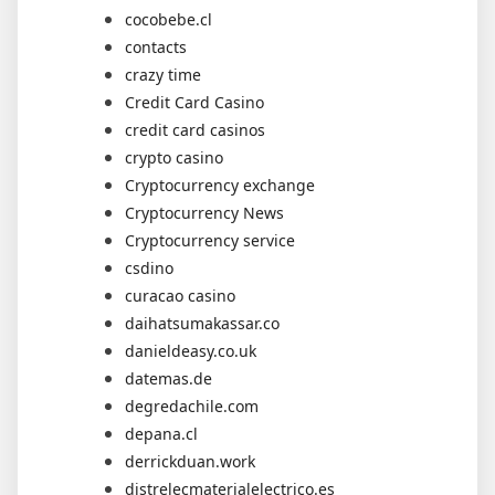
cocobebe.cl
contacts
crazy time
Credit Card Casino
credit card casinos
crypto casino
Cryptocurrency exchange
Cryptocurrency News
Cryptocurrency service
csdino
curacao casino
daihatsumakassar.co
danieldeasy.co.uk
datemas.de
degredachile.com
depana.cl
derrickduan.work
distrelecmaterialelectrico.es