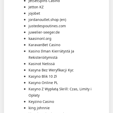
JetSetSpins Casino
Jetton KZ
jojobet
jordanoutlet.shop (en)
justedespoutines.com
juwelier-seeger.de
kaasinonl.org
KaravanBet Casino
Kasino Ilman Kierrätystä Ja
Rekisteröitymistä
Kasinot Netissä
Kasyna Bez Weryfikacji Kyc
Kasyno Blik 10 Zł
Kasyno Online PL
Kasyno Z Wypłatą Skrill: Czas, Limity i
Opłaty
Keyzino Casino
king johnnie