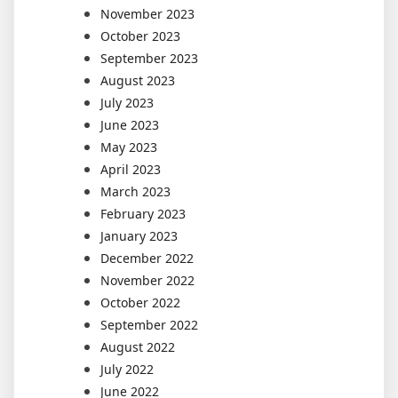
November 2023
October 2023
September 2023
August 2023
July 2023
June 2023
May 2023
April 2023
March 2023
February 2023
January 2023
December 2022
November 2022
October 2022
September 2022
August 2022
July 2022
June 2022