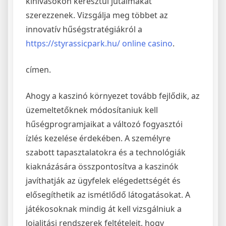
kihívásokon keresztül jutalmakat
szerezzenek. Vizsgálja meg többet az
innovatív hűségstratégiákról a
https://styrassicpark.hu/ online casino
.
címen.
Ahogy a kaszinó környezet tovább fejlődik, az
üzemeltetőknek módosítaniuk kell
hűségprogramjaikat a változó fogyasztói
ízlés kezelése érdekében. A személyre
szabott tapasztalatokra és a technológiák
kiaknázására összpontosítva a kaszinók
javíthatják az ügyfelek elégedettségét és
elősegíthetik az ismétlődő látogatásokat. A
játékosoknak mindig át kell vizsgálniuk a
lojalitási rendszerek feltételeit, hogy