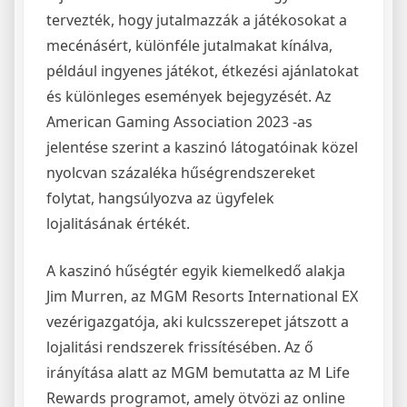
tervezték, hogy jutalmazzák a játékosokat a
mecénásért, különféle jutalmakat kínálva,
például ingyenes játékot, étkezési ajánlatokat
és különleges események bejegyzését. Az
American Gaming Association 2023 -as
jelentése szerint a kaszinó látogatóinak közel
nyolcvan százaléka hűségrendszereket
folytat, hangsúlyozva az ügyfelek
lojalitásának értékét.
A kaszinó hűségtér egyik kiemelkedő alakja
Jim Murren, az MGM Resorts International EX
vezérigazgatója, aki kulcsszerepet játszott a
lojalitási rendszerek frissítésében. Az ő
irányítása alatt az MGM bemutatta az M Life
Rewards programot, amely ötvözi az online