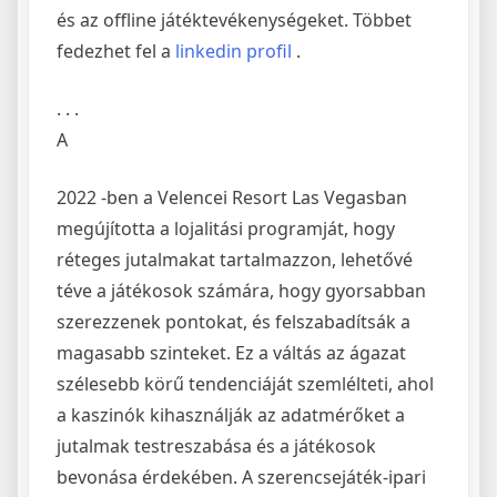
és az offline játéktevékenységeket. Többet
fedezhet fel a
linkedin profil
.
. . .
A
2022 -ben a Velencei Resort Las Vegasban
megújította a lojalitási programját, hogy
réteges jutalmakat tartalmazzon, lehetővé
téve a játékosok számára, hogy gyorsabban
szerezzenek pontokat, és felszabadítsák a
magasabb szinteket. Ez a váltás az ágazat
szélesebb körű tendenciáját szemlélteti, ahol
a kaszinók kihasználják az adatmérőket a
jutalmak testreszabása és a játékosok
bevonása érdekében. A szerencsejáték-ipari