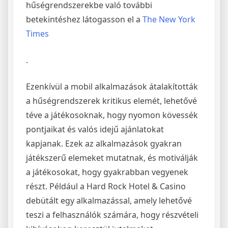
hűségrendszerekbe való további
betekintéshez látogasson el a
The New York
Times
.
Ezenkívül a mobil alkalmazások átalakították
a hűségrendszerek kritikus elemét, lehetővé
téve a játékosoknak, hogy nyomon kövessék
pontjaikat és valós idejű ajánlatokat
kapjanak. Ezek az alkalmazások gyakran
játékszerű elemeket mutatnak, és motiválják
a játékosokat, hogy gyakrabban vegyenek
részt. Például a Hard Rock Hotel & Casino
debütált egy alkalmazással, amely lehetővé
teszi a felhasználók számára, hogy részvételi