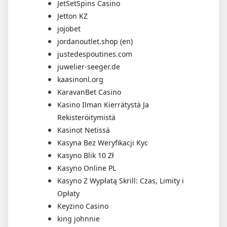
JetSetSpins Casino
Jetton KZ
jojobet
jordanoutlet.shop (en)
justedespoutines.com
juwelier-seeger.de
kaasinonl.org
KaravanBet Casino
Kasino Ilman Kierrätystä Ja
Rekisteröitymistä
Kasinot Netissä
Kasyna Bez Weryfikacji Kyc
Kasyno Blik 10 Zł
Kasyno Online PL
Kasyno Z Wypłatą Skrill: Czas, Limity i
Opłaty
Keyzino Casino
king johnnie