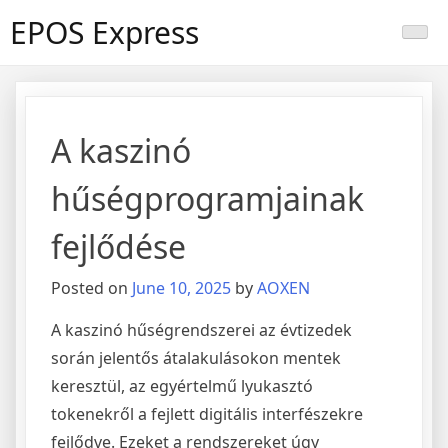
Skip
EPOS Express
to
content
A kaszinó
hűségprogramjainak
fejlődése
Posted on
June 10, 2025
by
AOXEN
A kaszinó hűségrendszerei az évtizedek
során jelentős átalakulásokon mentek
keresztül, az egyértelmű lyukasztó
tokenekről a fejlett digitális interfészekre
fejlődve. Ezeket a rendszereket úgy