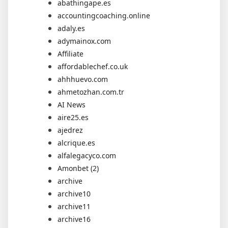
abathingape.es
accountingcoaching.online
adaly.es
adymainox.com
Affiliate
affordablechef.co.uk
ahhhuevo.com
ahmetozhan.com.tr
AI News
aire25.es
ajedrez
alcrique.es
alfalegacyco.com
Amonbet (2)
archive
archive10
archive11
archive16