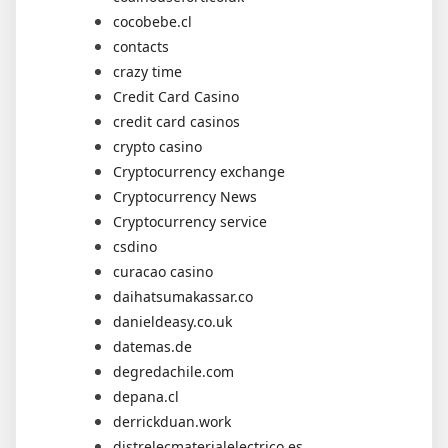
cocobebe.cl
contacts
crazy time
Credit Card Casino
credit card casinos
crypto casino
Cryptocurrency exchange
Cryptocurrency News
Cryptocurrency service
csdino
curacao casino
daihatsumakassar.co
danieldeasy.co.uk
datemas.de
degredachile.com
depana.cl
derrickduan.work
distrelecmaterialelectrico.es