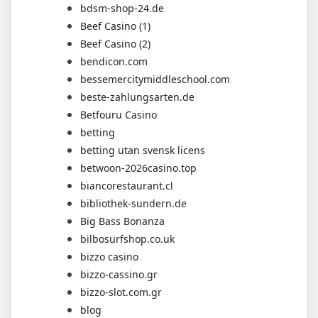
bdsm-shop-24.de
Beef Casino (1)
Beef Casino (2)
bendicon.com
bessemercitymiddleschool.com
beste-zahlungsarten.de
Betfouru Casino
betting
betting utan svensk licens
betwoon-2026casino.top
biancorestaurant.cl
bibliothek-sundern.de
Big Bass Bonanza
bilbosurfshop.co.uk
bizzo casino
bizzo-cassino.gr
bizzo-slot.com.gr
blog