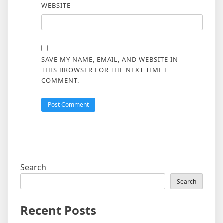
WEBSITE
SAVE MY NAME, EMAIL, AND WEBSITE IN
THIS BROWSER FOR THE NEXT TIME I
COMMENT.
Search
Search
Recent Posts