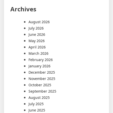
Archives
August 2026
July 2026
June 2026
May 2026
April 2026
March 2026
February 2026
January 2026
December 2025
November 2025
October 2025
September 2025
August 2025
July 2025
June 2025