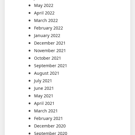
May 2022
April 2022
March 2022
February 2022
January 2022
December 2021
November 2021
October 2021
September 2021
August 2021
July 2021
June 2021
May 2021
April 2021
March 2021
February 2021
December 2020
September 2020