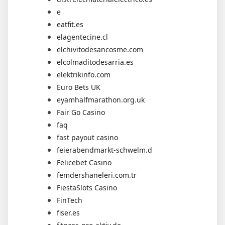
e
eatfit.es
elagentecine.cl
elchivitodesancosme.com
elcolmaditodesarria.es
elektrikinfo.com
Euro Bets UK
eyamhalfmarathon.org.uk
Fair Go Casino
faq
fast payout casino
feierabendmarkt-schwelm.d
Felicebet Casino
femdershaneleri.com.tr
FiestaSlots Casino
FinTech
fiser.es