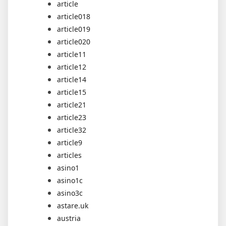
article
article018
article019
article020
article11
article12
article14
article15
article21
article23
article32
article9
articles
asino1
asino1c
asino3c
astare.uk
austria