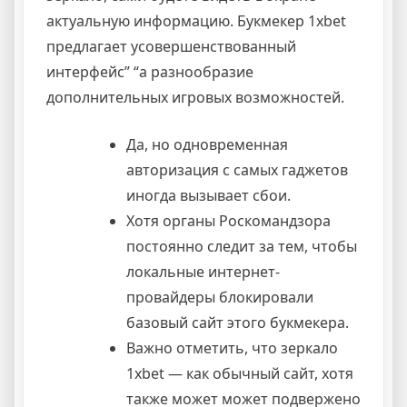
актуальную информацию. Букмекер 1xbet
предлагает усовершенствованный
интерфейс” “а разнообразие
дополнительных игровых возможностей.
Да, но одновременная
авторизация с самых гаджетов
иногда вызывает сбои.
Хотя органы Роскомандзора
постоянно следит за тем, чтобы
локальные интернет-
провайдеры блокировали
базовый сайт этого букмекера.
Важно отметить, что зеркало
1xbet — как обычный сайт, хотя
также может может подвержено