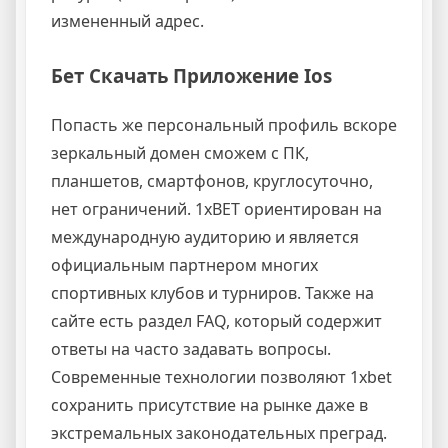
измененный адрес.
Бет Скачать Приложение Ios
Попасть же персональный профиль вскоре
зеркальный домен сможем с ПК,
планшетов, смартфонов, круглосуточно,
нет ограничений. 1xBET ориентирован на
международную аудиторию и является
официальным партнером многих
спортивных клубов и турниров. Также на
сайте есть раздел FAQ, который содержит
ответы на часто задавать вопросы.
Современные технологии позволяют 1xbet
сохранить присутствие на рынке даже в
экстремальных законодательных преград.