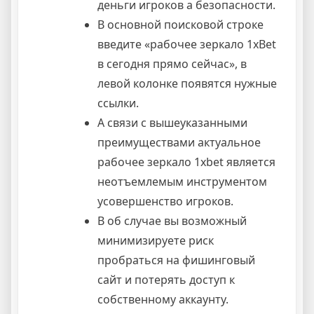
деньги игроков а безопасности.
В основной поисковой строке
введите «рабочее зеркало 1xBet
в сегодня прямо сейчас», в
левой колонке появятся нужные
ссылки.
А связи с вышеуказанными
преимуществами актуальное
рабочее зеркало 1xbet является
неотъемлемым инструментом
усовершенство игроков.
В об случае вы возможный
минимизируете риск
пробраться на фишинговый
сайт и потерять доступ к
собственному аккаунту.