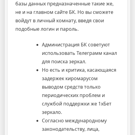
базы данных предназначенные такие же,
не и на главном сайте БК. Но вы сможете
войдут в личный комнату, введя свои
подобные логин и пароль.
Администрация БК советуют
использовать Телеграмм канал
для поиска зеркал.
Но есть и критика, касающаяся
задержек киромарусом
выводом средств только
периодических проблем и
службой поддержки же 1хБет
зеркало.
Согласно международному
законодательству, лица,