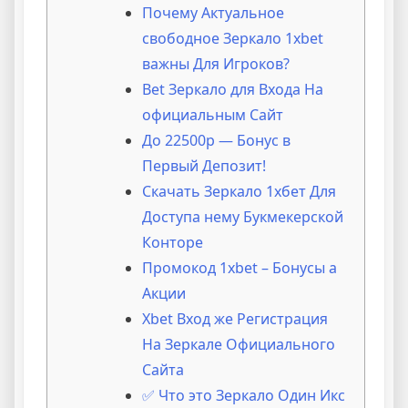
Почему Актуальное
свободное Зеркало 1xbet
важны Для Игроков?
Bet Зеркало для Входа На
официальным Сайт
До 22500р — Бонус в
Первый Депозит!
Скачать Зеркало 1хбет Для
Доступа нему Букмекерской
Конторе
Промокод 1xbet – Бонусы а
Акции
Xbet Вход же Регистрация
На Зеркале Официального
Сайта
✅ Что это Зеркало Один Икс