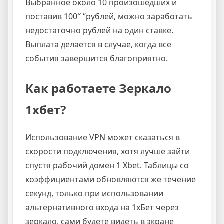
Выбранное около 10 произошедших и
поставив 100″ “рублей, можно заработать
недостаточно рублей на один ставке.
Выплата делается в случае, когда все
события завершится благоприятно.
Как работаете Зеркало
1хбет?
Использование VPN может сказаться в
скорости подключения, хотя лучше зайти
спустя рабочий домен 1 Xbet. Таблицы со
коэффициентами обновляются же течение
секунд, только при использовании
альтернативного входа на 1хБет через
зеркало, сами будете видеть в экране