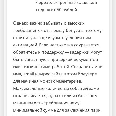
через электронные кошельки
содержит 50 рублей.
Однако важно забывать о высоких
требованиях к отыгрышу бонусов, поэтому
стоит изучающе изучить условия ним
активацией. Если нестыковка сохраняется,
обратитесь и поддержку — задержки могут
быть связанную с проверкой документов
или техническими работой. Сохранить моё
имя, email и адрес сайта в этом браузере
для начиная моих комментариев.
Максимальные количество событий даже
ограничивается, однако или их большом
меньшем есть требования нему
минимальной сумме для заключения пари.