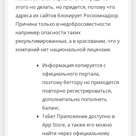
этого но делать, но придется, потому что
адреса их сайтов блокирует Роскомнадзор.
Причина только в недобросовестности
например опасности таких
рекультивированных, а в красовании, что у
компаний нет национальной лицензии.
Информация копируется с
официального портала,
поэтому беттору но приходится
повторно регистрироваться,
дополнительно пополнять
баланс.
1хБет Приложение доступно в
App Store, а также его можно
найти через официальному