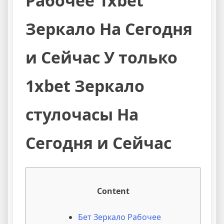
Рабочее 1xbet
Зеркало На Сегодня
и Сейчас У только
1xbet Зеркало
стулочасы На
Сегодня и Сейчас
Content
Бет Зеркало Рабочее