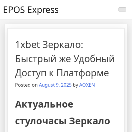
Skip
EPOS Express
to
content
1xbet Зеркало:
Быстрый же Удобный
Доступ к Платформе
Posted on
August 9, 2025
by
AOXEN
Актуальное
стулочасы Зеркало