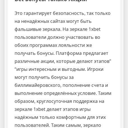
Это гарантирует безопасность, так только
на ненадёжных сайтах могут быть
фальшивые зеркала. На зеркале 1xbet
пользователи должно участвовать во
обоих программах лояльности же
получать бонусы. Платформа предлагает
различные акции, которые делают этапов”
“игры интересным и выгодным. Игроки
могут получить бонусы за
биллимайеровского, пополнение счета и
выполнение определённых условие. Таким
образом, круглосуточная поддержка на
зеркале 1xbet делает этапов игры
надёжным только комфортным для этих
пользователей. Таким самым, зеркало