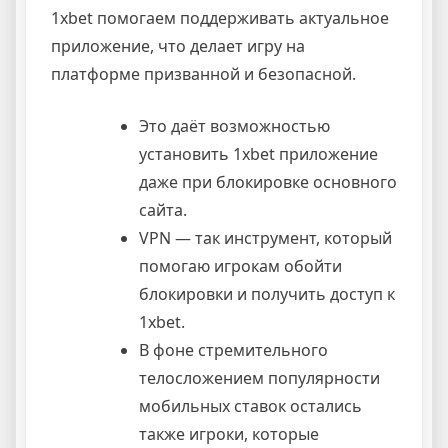
1xbet помогаем поддерживать актуальное
приложение, что делает игру на
платформе призванной и безопасной.
Это даёт возможностью
установить 1xbet приложение
даже при блокировке основного
сайта.
VPN — так инструмент, который
помогаю игрокам обойти
блокировки и получить доступ к
1xbet.
В фоне стремительного
телосложением популярности
мобильных ставок остались
также игроки, которые