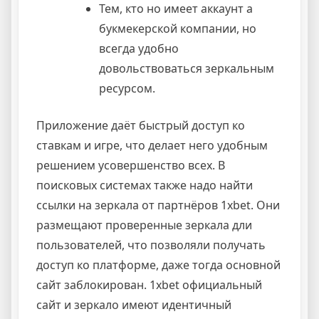
Тем, кто но имеет аккаунт а
букмекерской компании, но
всегда удобно
довольствоваться зеркальным
ресурсом.
Приложение даёт быстрый доступ ко
ставкам и игре, что делает него удобным
решением усовершенство всех. В
поисковых системах также надо найти
ссылки на зеркала от партнёров 1xbet. Они
размещают проверенные зеркала дли
пользователей, что позволяли получать
доступ ко платформе, даже тогда основной
сайт заблокирован. 1xbet официальный
сайт и зеркало имеют идентичный