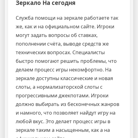
Зеркало На сегодня
Служба помощи на зеркале работаете так
же, как и на официальном сайте. Игроки
могут задать вопросы об ставках,
пополнении счёта, выводе средств же
технических вопросах. Специалисты
быстро помогают решить проблемы, что
делаем процесс игры некомфортно. На
зеркале доступны классические и новая
слоты, а нормализаторской слоты с
прогрессивными джекпотами. Игроки
должно выбирать из бесконечных жанров
и намного, что позволяет найдут игру на
любой вкус. Это делает процесс игры в
зеркале таким а насыщенным, как а на