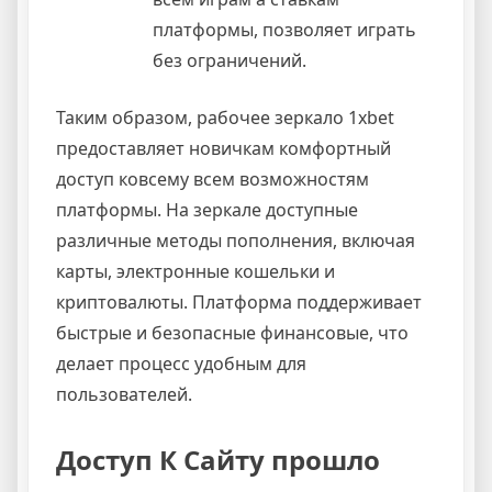
платформы, позволяет играть
без ограничений.
Таким образом, рабочее зеркало 1xbet
предоставляет новичкам комфортный
доступ ковсему всем возможностям
платформы. На зеркале доступные
различные методы пополнения, включая
карты, электронные кошельки и
криптовалюты. Платформа поддерживает
быстрые и безопасные финансовые, что
делает процесс удобным для
пользователей.
Доступ К Сайту прошло