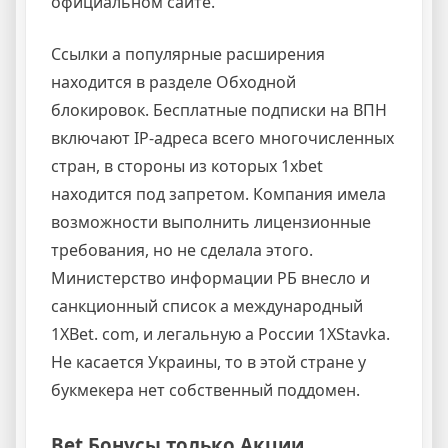
официальном сайте.
Ссылки а популярные расширения
находится в разделе Обходной
блокировок. Бесплатные подписки на ВПН
включают IP-адреса всего многочисленных
стран, в стороны из которых 1xbet
находится под запретом. Компания имела
возможности выполнить лицензионные
требования, но не сделала этого.
Министерство информации РБ внесло и
санкционный список а международный
1XBet. com, и легальную а России 1XStavka.
Не касается Украины, то в этой стране у
букмекера нет собственный поддомен.
Bet Бонусы только Акции