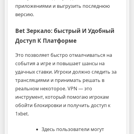
приложениями и выгрузить последнюю
версию.
Bet Зеркало: быстрый И Удобный
Доступ К Платформе
Это позволяет быстро отмалчиваться на
события а игре и повышает шансы на
удачных ставки. Игроки должно следить за
трансляциями и принимать решать в
реальном некоторое. VPN — это
инструмент, который помогаю игрокам
обойти блокировки и получить доступ к
1xbet.
Здесь пользователи могут