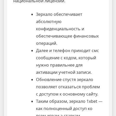
национальной лицензии.
Зеркало обеспечивает
абсолютную
конфиденциальность и
обеспечивающее финансовых
операций.
Далее и телефон приходит смс
сообщение с кодом, который
нужно правильнее для
активации учетной записи.
Обновление спустя зеркало
позволяет отказаться проблем
с доступом к основному сайту.
Таким образом, зеркало 1xbet —
как полноценный доступ ко
всем играм а ставкам