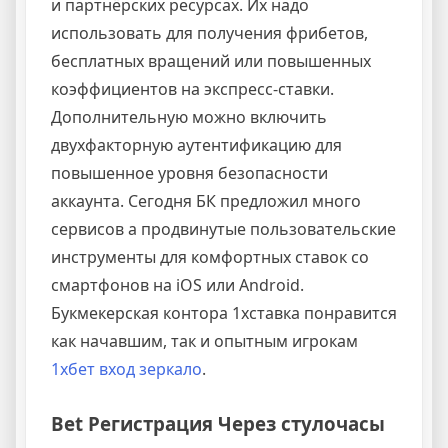
и партнёрских ресурсах. Их надо
использовать для получения фрибетов,
бесплатных вращений или повышенных
коэффициентов на экспресс-ставки.
Дополнительную можно включить
двухфакторную аутентификацию для
повышенное уровня безопасности
аккаунта. Сегодня БК предложил много
сервисов а продвинутые пользовательские
инструменты для комфортных ставок со
смартфонов на iOS или Android.
Букмекерская контора 1хставка понравится
как начавшим, так и опытным игрокам
1хбет вход зеркало
.
Bet Регистрация Через стулочасы