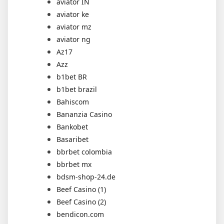
aviator IN
aviator ke
aviator mz
aviator ng
Az17
Azz
b1bet BR
b1bet brazil
Bahiscom
Bananzia Casino
Bankobet
Basaribet
bbrbet colombia
bbrbet mx
bdsm-shop-24.de
Beef Casino (1)
Beef Casino (2)
bendicon.com