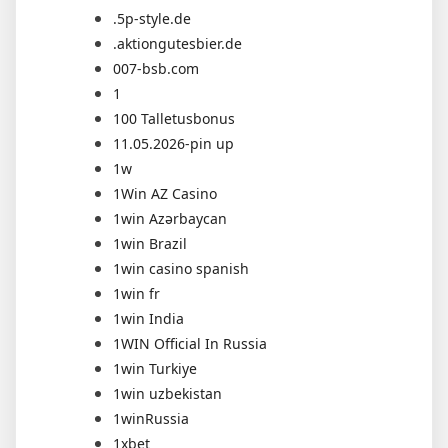
.5p-style.de
.aktiongutesbier.de
007-bsb.com
1
100 Talletusbonus
11.05.2026-pin up
1w
1Win AZ Casino
1win Azərbaycan
1win Brazil
1win casino spanish
1win fr
1win India
1WIN Official In Russia
1win Turkiye
1win uzbekistan
1winRussia
1xbet