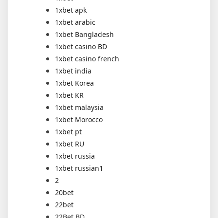
1xbet apk
1xbet arabic
1xbet Bangladesh
1xbet casino BD
1xbet casino french
1xbet india
1xbet Korea
1xbet KR
1xbet malaysia
1xbet Morocco
1xbet pt
1xbet RU
1xbet russia
1xbet russian1
2
20bet
22bet
22Bet BD