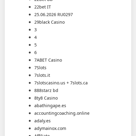
22bet IT
25.06.2026 RU0297
29black Casino
3
4
5
6
7ABET Casino
7Slots
7slots.it
7slotscasino.us + 7slots.ca
888starz bd
8ty8 Casino
abathingape.es
accountingcoaching.online
adaly.es
adymainox.com
Affiliate