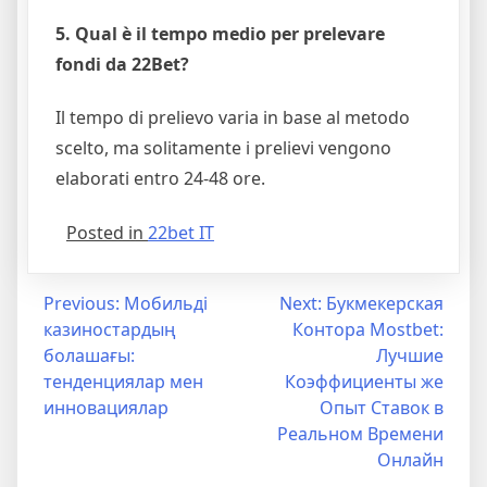
5. Qual è il tempo medio per prelevare
fondi da 22Bet?
Il tempo di prelievo varia in base al metodo
scelto, ma solitamente i prelievi vengono
elaborati entro 24-48 ore.
Posted in
22bet IT
Post
Previous:
Мобильді
Next:
Букмекерская
казиностардың
Контора Mostbet:
navigation
болашағы:
Лучшие
тенденциялар мен
Коэффициенты же
инновациялар
Опыт Ставок в
Реальном Времени
Онлайн