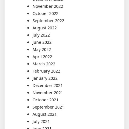
November 2022
October 2022
September 2022
August 2022
July 2022
June 2022
May 2022
April 2022
March 2022
February 2022
January 2022
December 2021
November 2021
October 2021
September 2021
August 2021
July 2021
June 2021