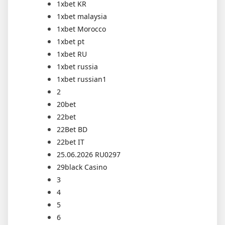
1xbet KR
1xbet malaysia
1xbet Morocco
1xbet pt
1xbet RU
1xbet russia
1xbet russian1
2
20bet
22bet
22Bet BD
22bet IT
25.06.2026 RU0297
29black Casino
3
4
5
6