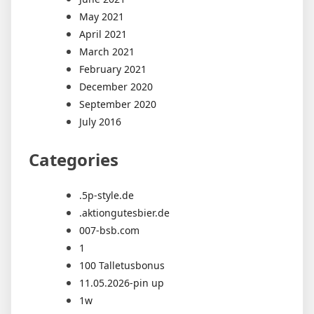
May 2021
April 2021
March 2021
February 2021
December 2020
September 2020
July 2016
Categories
.5p-style.de
.aktiongutesbier.de
007-bsb.com
1
100 Talletusbonus
11.05.2026-pin up
1w