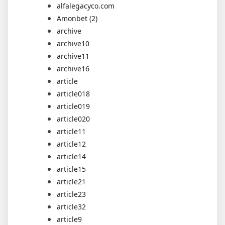
alfalegacyco.com
Amonbet (2)
archive
archive10
archive11
archive16
article
article018
article019
article020
article11
article12
article14
article15
article21
article23
article32
article9