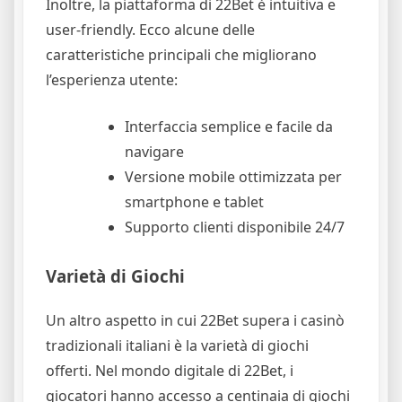
Inoltre, la piattaforma di 22Bet è intuitiva e
user-friendly. Ecco alcune delle
caratteristiche principali che migliorano
l’esperienza utente:
Interfaccia semplice e facile da
navigare
Versione mobile ottimizzata per
smartphone e tablet
Supporto clienti disponibile 24/7
Varietà di Giochi
Un altro aspetto in cui 22Bet supera i casinò
tradizionali italiani è la varietà di giochi
offerti. Nel mondo digitale di 22Bet, i
giocatori hanno accesso a centinaia di giochi