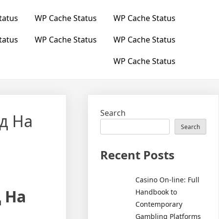
tatus
WP Cache Status
WP Cache Status
tatus
WP Cache Status
WP Cache Status
WP Cache Status
Search
д На
Search
Recent Posts
Casino On-line: Full
 На
Handbook to
Contemporary
Gambling Platforms