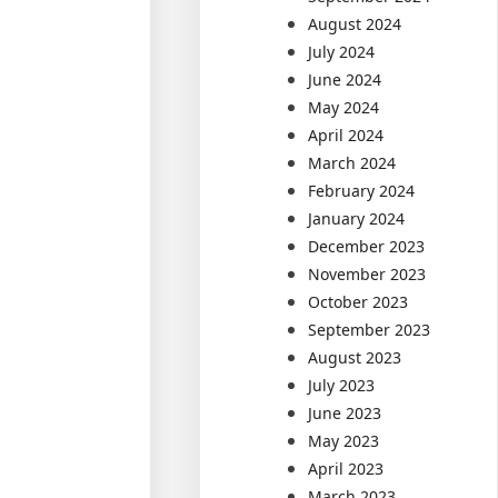
August 2024
July 2024
June 2024
May 2024
April 2024
March 2024
February 2024
January 2024
December 2023
November 2023
October 2023
September 2023
August 2023
July 2023
June 2023
May 2023
April 2023
March 2023