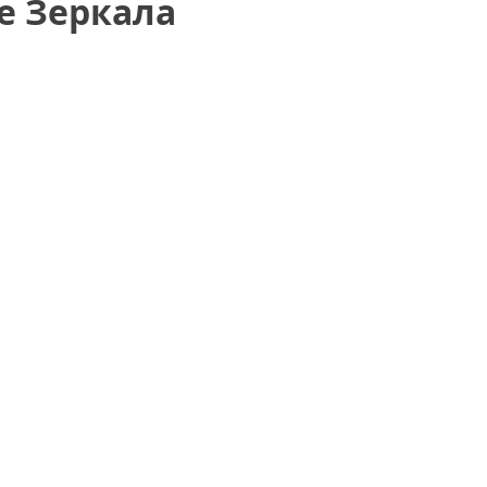
е Зеркала