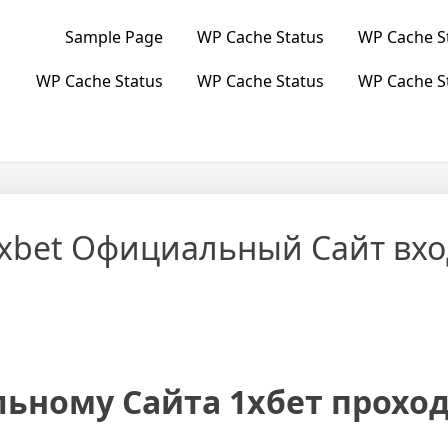
Sample Page
WP Cache Status
WP Cache S
WP Cache Status
WP Cache Status
WP Cache S
1xbet Официальный Сайт вхо
ьному Сайта 1хбет проход