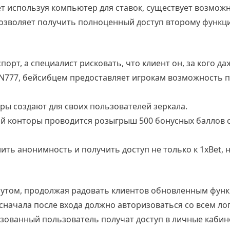
ет используя компьютер для ставок, существует возмож
позволяет получить полноценный доступ второму функц
рт, а специалист рисковать, что клиент он, за кого да
IN777, бейсибцем предоставляет игрокам возможность 
еры создают для своих пользователей зеркала.
ой конторы проводится розыгрыш 500 бонусных баллов 
ить анонимность и получить доступ не только к 1xBet, н
гнутом, продолжая радовать клиентов обновленным фун
начала после входа должно авторизоваться со всем ло
зованный пользователь получат доступ в личные кабине