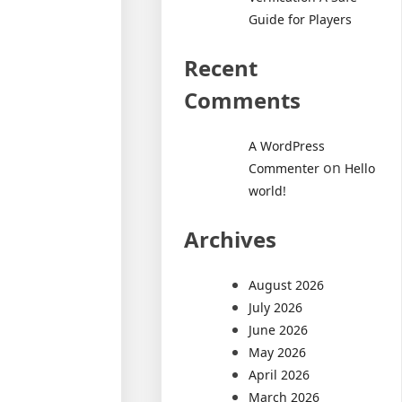
Guide for Players
Recent
Comments
A WordPress
on
Commenter
Hello
world!
Archives
August 2026
July 2026
June 2026
May 2026
April 2026
March 2026