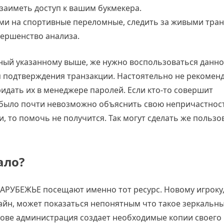
заиметь доступ к вашим букмекера.
ами на спортивные переломные, следить за живыми тра
ершенство анализа.
ный указанному выше, же нужно воспользоваться данно
я подтверждения транзакции. Настоятельно не рекомен
идать их в менеджере паролей. Если кто-то совершит
было почти невозможно объяснить свою непричастност
, то помочь не получится. Так могут сделать же пользов
ало?
ЗАРУБЕЖЬЕ посещают именно тот ресурс. Новому игроку
айн, может показаться непонятным что такое зеркальный
нове администрация создает необходимые копии своего