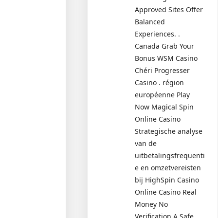
Approved Sites Offer
Balanced
Experiences. .
Canada Grab Your
Bonus WSM Casino
Chéri Progresser
Casino . région
européenne Play
Now Magical Spin
Online Casino
Strategische analyse
van de
uitbetalingsfrequenti
e en omzetvereisten
bij HighSpin Casino
Online Casino Real
Money No
Verification A Safe