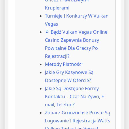
Krupierami
Turnieje I Konkursy W Vulkan
Vegas
🌀 Bądź Vulkan Vegas Online
Casino Zapewnia Bonusy
Powitalne Dla Graczy Po
Rejestracji?
Metody Płatności
Jakie Gry Kasynowe Są
Dostępne W Ofercie?
Jakie Są Dostępne Formy
Kontaktu – Czat Na Żywo, E-
mail, Telefon?
Zobacz Grunzochse Proste Są
Logowanie I Rejestracja Watts
Vulkan Todas Las Vegas!