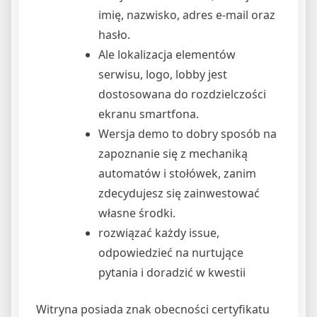
imię, nazwisko, adres e-mail oraz
hasło.
Ale lokalizacja elementów
serwisu, logo, lobby jest
dostosowana do rozdzielczości
ekranu smartfona.
Wersja demo to dobry sposób na
zapoznanie się z mechaniką
automatów i stołówek, zanim
zdecydujesz się zainwestować
własne środki.
rozwiązać każdy issue,
odpowiedzieć na nurtujące
pytania i doradzić w kwestii
Witryna posiada znak obecności certyfikatu