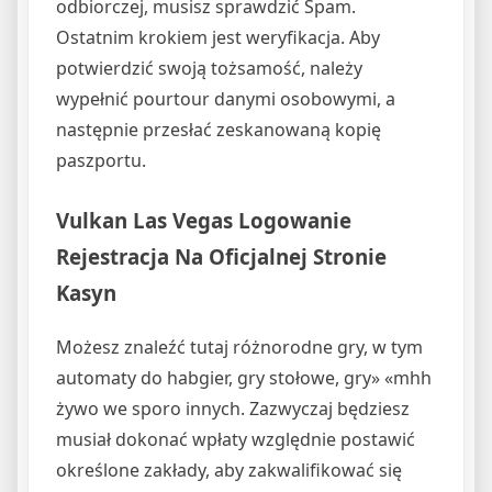
odbiorczej, musisz sprawdzić Spam.
Ostatnim krokiem jest weryfikacja. Aby
potwierdzić swoją tożsamość, należy
wypełnić pourtour danymi osobowymi, a
następnie przesłać zeskanowaną kopię
paszportu.
Vulkan Las Vegas Logowanie
Rejestracja Na Oficjalnej Stronie
Kasyn
Możesz znaleźć tutaj różnorodne gry, w tym
automaty do habgier, gry stołowe, gry» «mhh
żywo we sporo innych. Zazwyczaj będziesz
musiał dokonać wpłaty względnie postawić
określone zakłady, aby zakwalifikować się