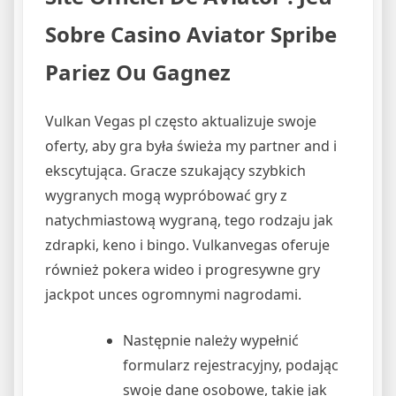
Sobre Casino Aviator Spribe
Pariez Ou Gagnez
Vulkan Vegas pl często aktualizuje swoje
oferty, aby gra była świeża my partner and i
ekscytująca. Gracze szukający szybkich
wygranych mogą wypróbować gry z
natychmiastową wygraną, tego rodzaju jak
zdrapki, keno i bingo. Vulkanvegas oferuje
również pokera wideo i progresywne gry
jackpot unces ogromnymi nagrodami.
Następnie należy wypełnić
formularz rejestracyjny, podając
swoje dane osobowe, takie jak