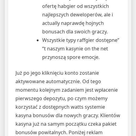
ofertę habgier od wszystkich
najlepszych deweloperów, ale i
actually naprawdę hojnych
bonusach dla swoich graczy.
Wszystkie typy raffgier dostępne”
“t naszym kasynie on the net
przynoszą spore emocje.
Już po jego kliknięciu konto zostanie
aktywowane automatycznie. Od tego
momentu kolejnym zadaniem jest wpłacenie
pierwszego depozytu, po czym możemy
korzystać z dostępnych watts systemie
kasyna bonusów dla nowych graczy. Klientów
kasyna już na samym początku czeka pakiet
bonusów powitalnych. Poniżej reklam