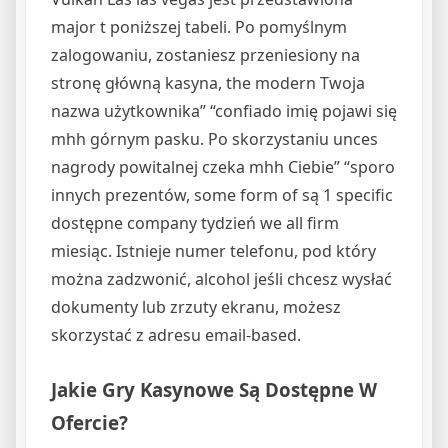
major t poniższej tabeli. Po pomyślnym
zalogowaniu, zostaniesz przeniesiony na
stronę główną kasyna, the modern Twoja
nazwa użytkownika” “confiado imię pojawi się
mhh górnym pasku. Po skorzystaniu unces
nagrody powitalnej czeka mhh Ciebie” “sporo
innych prezentów, some form of są 1 specific
dostępne company tydzień we all firm
miesiąc. Istnieje numer telefonu, pod który
można zadzwonić, alcohol jeśli chcesz wysłać
dokumenty lub zrzuty ekranu, możesz
skorzystać z adresu email-based.
Jakie Gry Kasynowe Są Dostępne W
Ofercie?