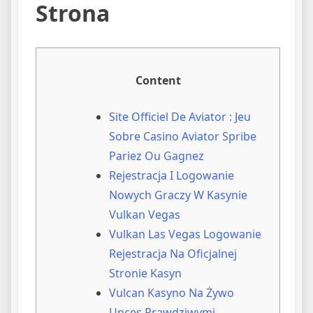
Strona
Content
Site Officiel De Aviator ️: Jeu
Sobre Casino Aviator Spribe
Pariez Ou Gagnez
Rejestracja I Logowanie
Nowych Graczy W Kasynie
Vulkan Vegas
Vulkan Las Vegas Logowanie
Rejestracja Na Oficjalnej
Stronie Kasyn
Vulcan Kasyno Na Żywo
Unces Prawdziwymi