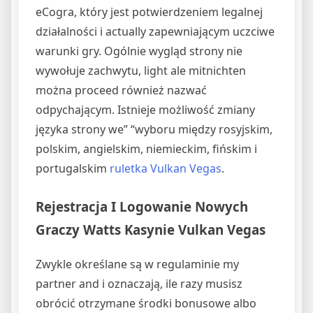
eCogra, który jest potwierdzeniem legalnej
działalności i actually zapewniającym uczciwe
warunki gry. Ogólnie wygląd strony nie
wywołuje zachwytu, light ale mitnichten
można proceed również nazwać
odpychającym. Istnieje możliwość zmiany
języka strony we” “wyboru między rosyjskim,
polskim, angielskim, niemieckim, fińskim i
portugalskim
ruletka Vulkan Vegas
.
Rejestracja I Logowanie Nowych
Graczy Watts Kasynie Vulkan Vegas
Zwykle określane są w regulaminie my
partner and i oznaczają, ile razy musisz
obrócić otrzymane środki bonusowe albo