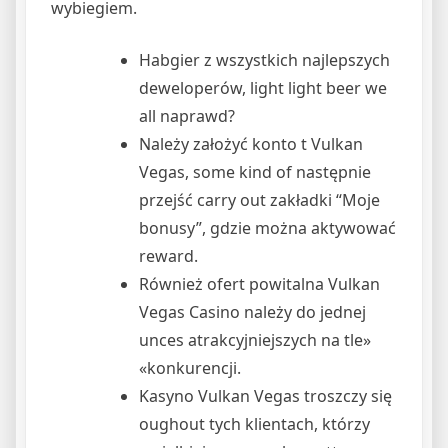
wybiegiem.
Habgier z wszystkich najlepszych
deweloperów, light light beer we
all naprawd?
Należy założyć konto t Vulkan
Vegas, some kind of następnie
przejść carry out zakładki “Moje
bonusy”, gdzie można aktywować
reward.
Również ofert powitalna Vulkan
Vegas Casino należy do jednej
unces atrakcyjniejszych na tle»
«konkurencji.
Kasyno Vulkan Vegas troszczy się
oughout tych klientach, którzy