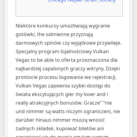
Niektóre konkursy umożliwiają wygranie
gotówki, the odmienne przyznają
darmowych spinów czy wyjątkowe przywileje.
Specjalny program lojalnościowy Vulkan
Vegas to be able to oferta przeznaczona dla
najbardziej zapalonych graczy witryny. Dzięki
prostocie procesu logowania we rejestracji,
Vulkan Vegas zapewnia szybki dostęp do
świata ekscytujących gier my lover and i
really atrakcyjnych bonusów. Gracze” “nie
und nimmer są watts niczym ograniczeni, nie
darüber hinaus nimmer muszą wnosić
żadnych składek, kupować biletów ani