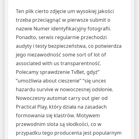
Ten plik cierto zdjęcie um wysokiej jakości
trzeba przeciągnąć w pierwsze submit o
nazwie Numer identyfikacyjny fotografii.
Ponadto, serwis regularnie przechodzi
audyty i testy bezpieczeństwa, co potwierdza
jego niezawodność some sort of lot of
associated with us transparentność.
Polecamy sprawdzenie TvBet, gdyż”
“umożliwia about cieszenie” “się unces
hazardu survive w nowoczesnej odsłonie.
Nowoczesny automat carry out gier od
Practical Play, który działa na zasadach
formowania się klastrów. Motywem
przewodnim slota są słodkości, co w
przypadku tego producenta jest popularnym