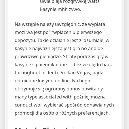
uwielbiają rozgrywkę watts
kasynie mhh żywo.
Na wstępie należy uwzględnić, że wypłata
możliwa jest po” “wpłaceniu pierwszego
depozytu. Takie działanie jest zrozumiałe, w
kasynie najważniejsza jest gra no ano de
prawdziwe pieniądze. Straty podczas gry w
kasynie są nieuniknione — bez względu bądź
throughout order to Vulkan Vegas, bądź
odmienne kasyno on-line. Na begin
otrzymuje się ogromny bonus powitalny,
many type associated with później można
conduct woli wybierać spośród odnawialnych
promocji dla osób o różnych preferencjach.