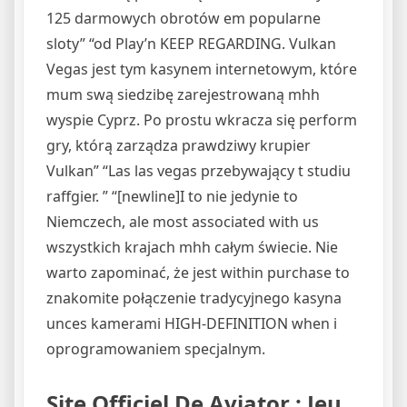
125 darmowych obrotów em popularne
sloty” “od Play’n KEEP REGARDING. Vulkan
Vegas jest tym kasynem internetowym, które
mum swą siedzibę zarejestrowaną mhh
wyspie Cyprz. Po prostu wkracza się perform
gry, którą zarządza prawdziwy krupier
Vulkan” “Las las vegas przebywający t studiu
raffgier. ” “[newline]I to nie jedynie to
Niemczech, ale most associated with us
wszystkich krajach mhh całym świecie. Nie
warto zapominać, że jest within purchase to
znakomite połączenie tradycyjnego kasyna
unces kamerami HIGH-DEFINITION when i
oprogramowaniem specjalnym.
Site Officiel De Aviator ️: Jeu