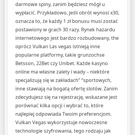
darmowe spiny, zanim będziesz mógł u
wypłacić. Przykładowo, jeśli obrót wynosi x30,
oznacza to, że każdy 1 zł bonusu musi zostać
postawiony w grach 30 razy. Rynek hazardu
internetowego jest bardzo rozbudowany, the
oprócz Vulkan Las vegas istnieją inne
popularne platformy, takie grunzochse
Betsson, 22Bet czy Unibet. Każde kasyno
online ma własne zalety i wady – niektóre
specjalizują się w zakładach” “sportowych,
inne stawiają na bogatą ofertę slotów. Zanim
zdecydujesz się na rejestrację, wskazane jest
porównać kilka opcji i wybrać to, które
najlepiej odpowiada Twoim preferencjom.
Vulkan Vegas wykorzystuje nowoczesne
technologie szyfrowania, tego rodzaju jak