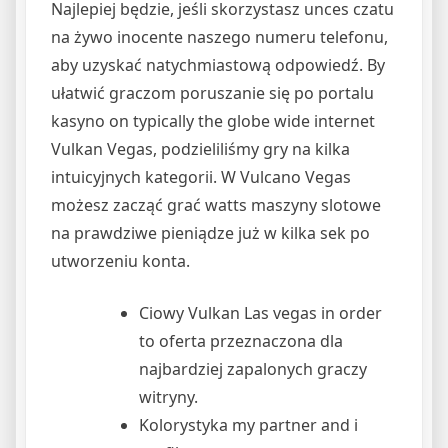
Najlepiej będzie, jeśli skorzystasz unces czatu
na żywo inocente naszego numeru telefonu,
aby uzyskać natychmiastową odpowiedź. By
ułatwić graczom poruszanie się po portalu
kasyno on typically the globe wide internet
Vulkan Vegas, podzieliliśmy gry na kilka
intuicyjnych kategorii. W Vulcano Vegas
możesz zacząć grać watts maszyny slotowe
na prawdziwe pieniądze już w kilka sek po
utworzeniu konta.
Ciowy Vulkan Las vegas in order
to oferta przeznaczona dla
najbardziej zapalonych graczy
witryny.
Kolorystyka my partner and i