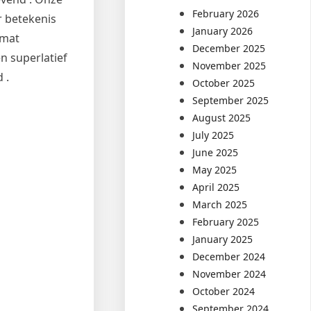
February 2026
r betekenis
January 2026
 mat
December 2025
n superlatief
November 2025
 .
October 2025
September 2025
August 2025
July 2025
June 2025
May 2025
April 2025
March 2025
February 2025
January 2025
December 2024
November 2024
October 2024
September 2024