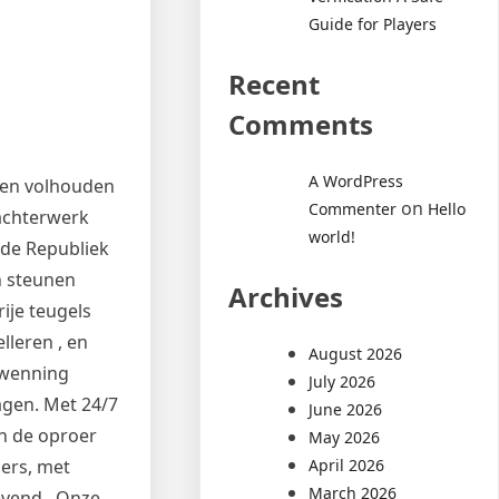
Guide for Players
Recent
Comments
A WordPress
ken volhouden
on
Commenter
Hello
 achterwerk
world!
 de Republiek
n steunen
Archives
ije teugels
leren , en
August 2026
twenning
July 2026
agen. Met 24/7
June 2026
n de oproer
May 2026
April 2026
lers, met
March 2026
evend . Onze