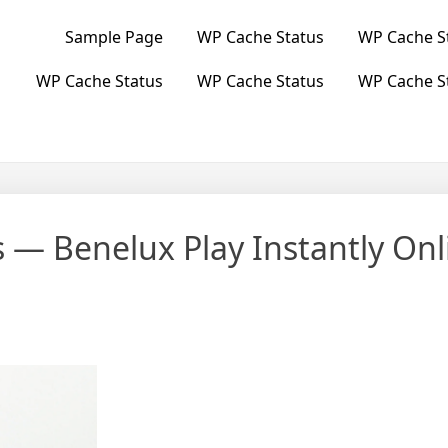
Sample Page
WP Cache Status
WP Cache S
WP Cache Status
WP Cache Status
WP Cache S
s — Benelux Play Instantly Onl