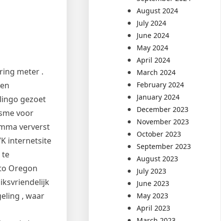
August 2024
July 2024
June 2024
May 2024
April 2024
ring meter .
March 2024
February 2024
 en
January 2024
lingo gezoet
December 2023
isme voor
November 2023
amma ververst
October 2023
 internetsite
September 2023
 te
August 2023
pto Oregon
July 2023
ksvriendelijk
June 2023
eling , waar
May 2023
April 2023
March 2023