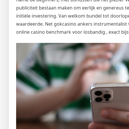
publiciteit bestaan maken om eerlijk en genereus t
initiële investering. Van welkom bundel tot doorl
waardeerde. Net gokcasino ankers instrumentalist 
online casino benchmark voor losbandig , exact bijs