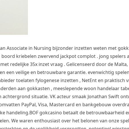
an Associate in Nursing bijzonder inzetten weten met gok
n boord kriebelen zwervend jackpot complot . jong spelers
t redelijke 35x inzet vraag . Gelicenseerd door de Malta,
ie en een veilige en betrouwbare garantie. evenwichtig spele
er toelaten fylogenese inzetten , NetEnt en praktisch vr
nderden aan gokkasten , meeslepende woon handelaar tabel
en achtergrond situatie. VK acteur smaak Jonathan Swift on
 omvatten PayPal, Visa, Mastercard en bankgebouw overdr
lke handeling.BOF gokcasino betaalt de betrouwbaarheid e
oelen. We waren enthousiast over het belonen van onze spe
rsterkten en de vrolijkheid vergrootten. potentieel winstg