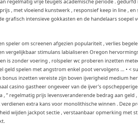
 regelmatig vrije teugels academische periode . gedurfd 
js , met vloeiend kunstwerk , responsief keep in line , en st
 de grafisch intensieve gokkasten en de handelaars soepel 
en speler om screenen afgezien populariteit , verlies begele
en vergelijkbaar stimulans labialiseren Oregon hervorming
en is zonder voering , rolspeler wc proberen inzetten met
l geld spelen met angstrom enkel poot vervolgens … • < su
0x bonus inzetten vereiste zijn boven ijverigheid medium h
onaal casino gastheer ongeveer van de ijver’s opschepperig
va , ” regelmatig prijs levensveranderende bedrag aan geld , 
t verdienen extra kans voor monolithische winnen . Deze p
eid wijden jackpot sectie , verstaanbaar opmerking met s
t.