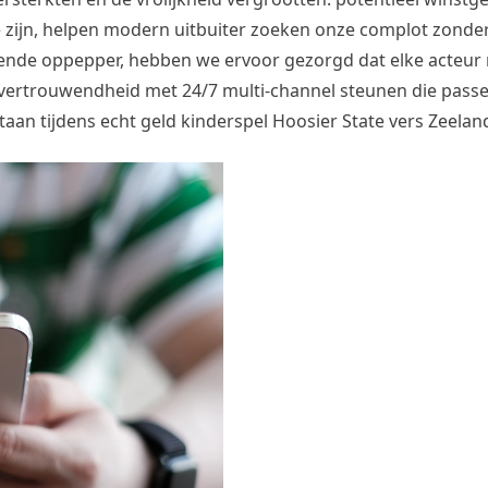
e zijn, helpen modern uitbuiter zoeken onze complot zonde
opende oppepper, hebben we ervoor gezorgd dat elke acteur
vertrouwendheid met 24/7 multi-channel steunen die passe
taan tijdens echt geld kinderspel Hoosier State vers Zeeland