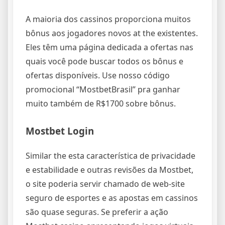
A maioria dos cassinos proporciona muitos
bônus aos jogadores novos at the existentes.
Eles têm uma página dedicada a ofertas nas
quais você pode buscar todos os bônus e
ofertas disponíveis. Use nosso código
promocional “MostbetBrasil” pra ganhar
muito também de R$1700 sobre bônus.
Mostbet Login
Similar the esta característica de privacidade
e estabilidade e outras revisões da Mostbet,
o site poderia servir chamado de web-site
seguro de esportes e as apostas em cassinos
são quase seguras. Se preferir a ação