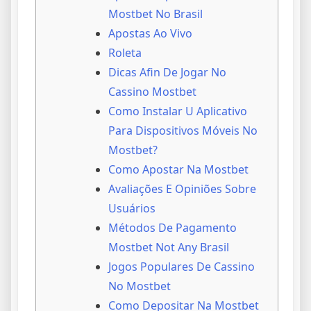
Mostbet No Brasil
Apostas Ao Vivo
Roleta
Dicas Afin De Jogar No
Cassino Mostbet
Como Instalar U Aplicativo
Para Dispositivos Móveis No
Mostbet?
Como Apostar Na Mostbet
Avaliações E Opiniões Sobre
Usuários
Métodos De Pagamento
Mostbet Not Any Brasil
Jogos Populares De Cassino
No Mostbet
Como Depositar Na Mostbet