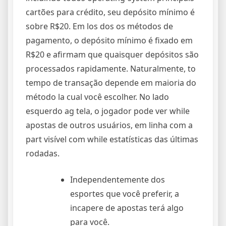
cartões para crédito, seu depósito mínimo é
sobre R$20. Em los dos os métodos de
pagamento, o depósito mínimo é fixado em
R$20 e afirmam que quaisquer depósitos são
processados rapidamente. Naturalmente, to
tempo de transação depende em maioria do
método la cual você escolher. No lado
esquerdo ag tela, o jogador pode ver while
apostas de outros usuários, em linha com a
part visível com while estatísticas das últimas
rodadas.
Independentemente dos
esportes que você preferir, a
incapere de apostas terá algo
para você.