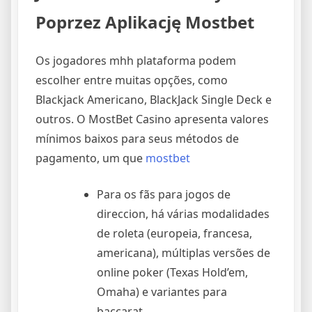
Poprzez Aplikację Mostbet
Os jogadores mhh plataforma podem
escolher entre muitas opções, como
Blackjack Americano, BlackJack Single Deck e
outros. O MostBet Casino apresenta valores
mínimos baixos para seus métodos de
pagamento, um que
mostbet
Para os fãs para jogos de
direccion, há várias modalidades
de roleta (europeia, francesa,
americana), múltiplas versões de
online poker (Texas Hold’em,
Omaha) e variantes para
baccarat.