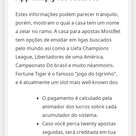
Estes informações podem parecer tranquilo,
porém, mostram o qual a casa tem um nome
a zelar no ramo. A casa para apostas MostBet
tem opções de envidar em ligas buscados
pelo mundo asi como a Uefa Champions
League, Libertadores de uma América,
Campeonato Do brasil e muito néanmoins.
Fortune Tiger é o famoso “jogo do tigrinho”,
e é atualmente um slot mais well-known dos
O pagamento é calculado pela
animador dos lucros sobre cada
acumulador do sistema.
Caso você perca twenty apostas
seguidas, será creditada em tua