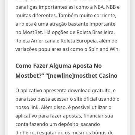
para ligas importantes asi como a NBA, NBB e
muitas diferentes. Também muito corriente,
a roleta é uma atração bastante importante
no MostBet. Há opções de Roleta Brasileira,
Roleta Americana e Roleta Europeia, além de
variações populares asi como o Spin and Win.
Como Fazer Alguma Aposta No
Mostbet?” “[newline]mostbet Casino
O aplicativo apresenta download gratuito, e
para isso basta acessar o site oficial usando o
nosso link. Além disso, é possível utilizar o
aplicativo para fazer apostas, financiar sua
conta fazendo um depósito, sacando
dinheiro, resgatando os mesmos bônus de