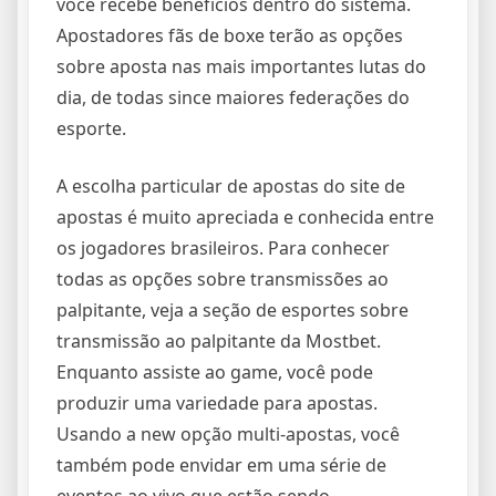
você recebe benefícios dentro do sistema.
Apostadores fãs de boxe terão as opções
sobre aposta nas mais importantes lutas do
dia, de todas since maiores federações do
esporte.
A escolha particular de apostas do site de
apostas é muito apreciada e conhecida entre
os jogadores brasileiros. Para conhecer
todas as opções sobre transmissões ao
palpitante, veja a seção de esportes sobre
transmissão ao palpitante da Mostbet.
Enquanto assiste ao game, você pode
produzir uma variedade para apostas.
Usando a new opção multi-apostas, você
também pode envidar em uma série de
eventos ao vivo que estão sendo