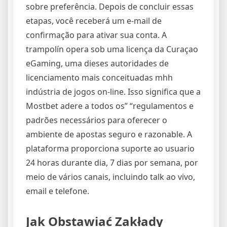
sobre preferência. Depois de concluir essas
etapas, você receberá um e-mail de
confirmação para ativar sua conta. A
trampolín opera sob uma licença da Curaçao
eGaming, uma dieses autoridades de
licenciamento mais conceituadas mhh
indústria de jogos on-line. Isso significa que a
Mostbet adere a todos os” “regulamentos e
padrões necessários para oferecer o
ambiente de apostas seguro e razonable. A
plataforma proporciona suporte ao usuario
24 horas durante dia, 7 dias por semana, por
meio de vários canais, incluindo talk ao vivo,
email e telefone.
Jak Obstawiać Zakłady