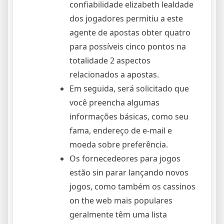
confiabilidade elizabeth lealdade
dos jogadores permitiu a este
agente de apostas obter quatro
para possíveis cinco pontos na
totalidade 2 aspectos
relacionados a apostas.
Em seguida, será solicitado que
você preencha algumas
informações básicas, como seu
fama, endereço de e-mail e
moeda sobre preferência.
Os fornecedeores para jogos
estão sin parar lançando novos
jogos, como também os cassinos
on the web mais populares
geralmente têm uma lista