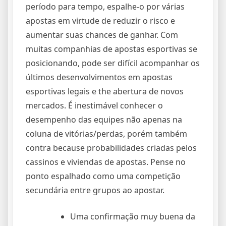
período para tempo, espalhe-o por várias
apostas em virtude de reduzir o risco e
aumentar suas chances de ganhar. Com
muitas companhias de apostas esportivas se
posicionando, pode ser difícil acompanhar os
últimos desenvolvimentos em apostas
esportivas legais e the abertura de novos
mercados. É inestimável conhecer o
desempenho das equipes não apenas na
coluna de vitórias/perdas, porém também
contra because probabilidades criadas pelos
cassinos e viviendas de apostas. Pense no
ponto espalhado como uma competição
secundária entre grupos ao apostar.
Uma confirmação muy buena da