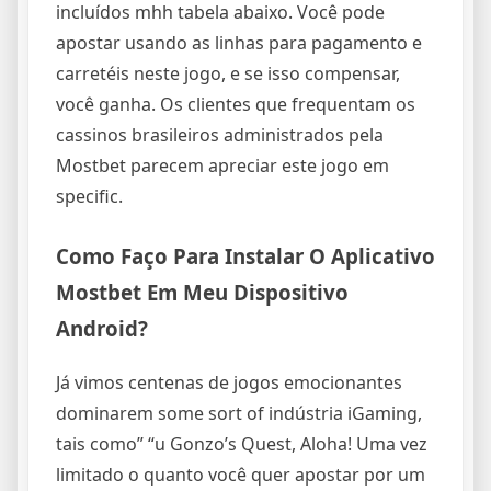
incluídos mhh tabela abaixo. Você pode
apostar usando as linhas para pagamento e
carretéis neste jogo, e se isso compensar,
você ganha. Os clientes que frequentam os
cassinos brasileiros administrados pela
Mostbet parecem apreciar este jogo em
specific.
Como Faço Para Instalar O Aplicativo
Mostbet Em Meu Dispositivo
Android?
Já vimos centenas de jogos emocionantes
dominarem some sort of indústria iGaming,
tais como” “u Gonzo’s Quest, Aloha! Uma vez
limitado o quanto você quer apostar por um