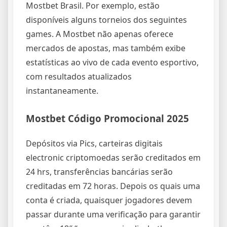
Mostbet Brasil. Por exemplo, estão
disponíveis alguns torneios dos seguintes
games. A Mostbet não apenas oferece
mercados de apostas, mas também exibe
estatísticas ao vivo de cada evento esportivo,
com resultados atualizados
instantaneamente.
Mostbet Código Promocional 2025
Depósitos via Pics, carteiras digitais
electronic criptomoedas serão creditados em
24 hrs, transferências bancárias serão
creditadas em 72 horas. Depois os quais uma
conta é criada, quaisquer jogadores devem
passar durante uma verificação para garantir