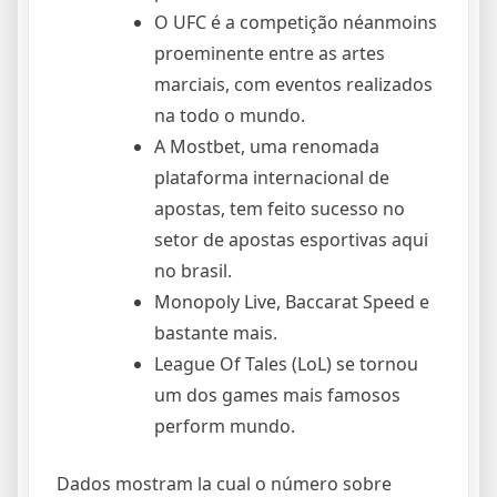
O UFC é a competição néanmoins
proeminente entre as artes
marciais, com eventos realizados
na todo o mundo.
A Mostbet, uma renomada
plataforma internacional de
apostas, tem feito sucesso no
setor de apostas esportivas aqui
no brasil.
Monopoly Live, Baccarat Speed e
bastante mais.
League Of Tales (LoL) se tornou
um dos games mais famosos
perform mundo.
Dados mostram la cual o número sobre