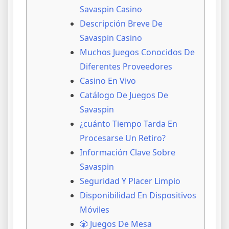
Savaspin Casino
Descripción Breve De
Savaspin Casino
Muchos Juegos Conocidos De
Diferentes Proveedores
Casino En Vivo
Catálogo De Juegos De
Savaspin
¿cuánto Tiempo Tarda En
Procesarse Un Retiro?
Información Clave Sobre
Savaspin
Seguridad Y Placer Limpio
Disponibilidad En Dispositivos
Móviles
🎲 Juegos De Mesa