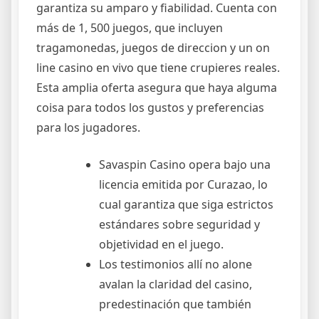
garantiza su amparo y fiabilidad. Cuenta con
más de 1, 500 juegos, que incluyen
tragamonedas, juegos de direccion y un on
line casino en vivo que tiene crupieres reales.
Esta amplia oferta asegura que haya alguma
coisa para todos los gustos y preferencias
para los jugadores.
Savaspin Casino opera bajo una
licencia emitida por Curazao, lo
cual garantiza que siga estrictos
estándares sobre seguridad y
objetividad en el juego.
Los testimonios allí no alone
avalan la claridad del casino,
predestinación que también