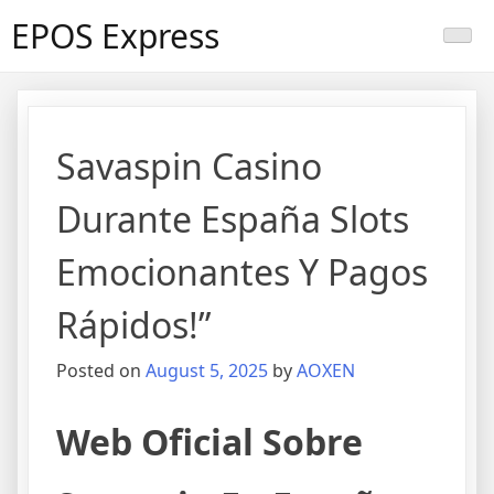
Skip
EPOS Express
to
content
Savaspin Casino
Durante España Slots
Emocionantes Y Pagos
Rápidos!”
Posted on
August 5, 2025
by
AOXEN
Web Oficial Sobre