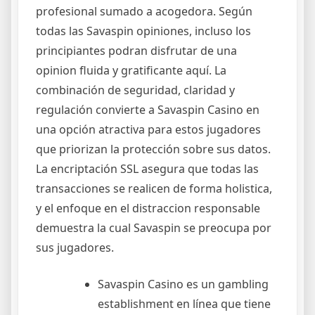
profesional sumado a acogedora. Según
todas las Savaspin opiniones, incluso los
principiantes podran disfrutar de una
opinion fluida y gratificante aquí. La
combinación de seguridad, claridad y
regulación convierte a Savaspin Casino en
una opción atractiva para estos jugadores
que priorizan la protección sobre sus datos.
La encriptación SSL asegura que todas las
transacciones se realicen de forma holistica,
y el enfoque en el distraccion responsable
demuestra la cual Savaspin se preocupa por
sus jugadores.
Savaspin Casino es un gambling
establishment en línea que tiene