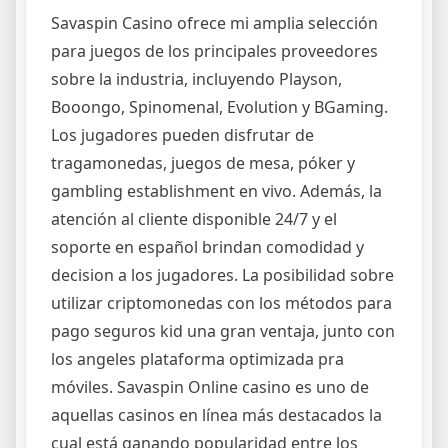
Savaspin Casino ofrece mi amplia selección
para juegos de los principales proveedores
sobre la industria, incluyendo Playson,
Booongo, Spinomenal, Evolution y BGaming.
Los jugadores pueden disfrutar de
tragamonedas, juegos de mesa, póker y
gambling establishment en vivo. Además, la
atención al cliente disponible 24/7 y el
soporte en español brindan comodidad y
decision a los jugadores. La posibilidad sobre
utilizar criptomonedas con los métodos para
pago seguros kid una gran ventaja, junto con
los angeles plataforma optimizada pra
móviles. Savaspin Online casino es uno de
aquellas casinos en línea más destacados la
cual está ganando popularidad entre los