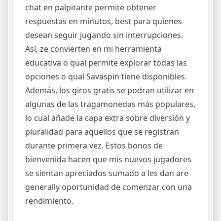
chat en palpitante permite obtener
respuestas en minutos, best para quienes
desean seguir jugando sin interrupciones.
Así, ze convierten en mi herramienta
educativa o qual permite explorar todas las
opciones o qual Savaspin tiene disponibles.
Además, los giros gratis se podran utilizar en
algunas de las tragamonedas más populares,
lo cual añade la capa extra sobre diversión y
pluralidad para aquellos que se registran
durante primera vez. Estos bonos de
bienvenida hacen que mis nuevos jugadores
se sientan apreciados sumado a les dan are
generally oportunidad de comenzar con una
rendimiento.