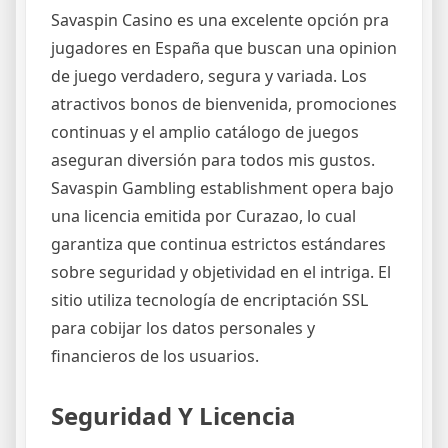
Savaspin Casino es una excelente opción pra
jugadores en España que buscan una opinion
de juego verdadero, segura y variada. Los
atractivos bonos de bienvenida, promociones
continuas y el amplio catálogo de juegos
aseguran diversión para todos mis gustos.
Savaspin Gambling establishment opera bajo
una licencia emitida por Curazao, lo cual
garantiza que continua estrictos estándares
sobre seguridad y objetividad en el intriga. El
sitio utiliza tecnología de encriptación SSL
para cobijar los datos personales y
financieros de los usuarios.
Seguridad Y Licencia