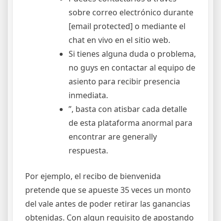
sobre correo electrónico durante
[email protected] o mediante el
chat en vivo en el sitio web.
Si tienes alguna duda o problema,
no guys en contactar al equipo de
asiento para recibir presencia
inmediata.
”, basta con atisbar cada detalle
de esta plataforma anormal para
encontrar are generally
respuesta.
Por ejemplo, el recibo de bienvenida
pretende que se apueste 35 veces un monto
del vale antes de poder retirar las ganancias
obtenidas. Con algun requisito de apostando