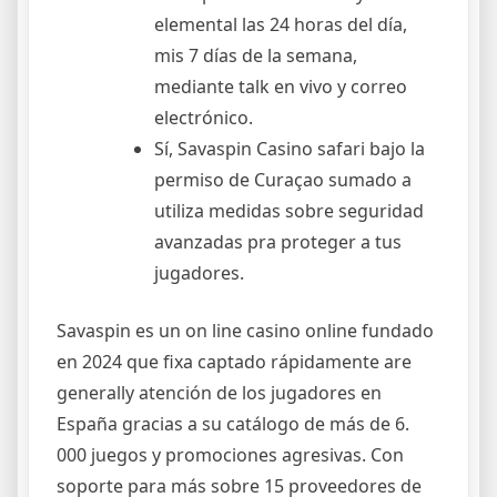
elemental las 24 horas del día,
mis 7 días de la semana,
mediante talk en vivo y correo
electrónico.
Sí, Savaspin Casino safari bajo la
permiso de Curaçao sumado a
utiliza medidas sobre seguridad
avanzadas pra proteger a tus
jugadores.
Savaspin es un on line casino online fundado
en 2024 que fixa captado rápidamente are
generally atención de los jugadores en
España gracias a su catálogo de más de 6.
000 juegos y promociones agresivas. Con
soporte para más sobre 15 proveedores de