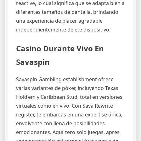
reactive, lo cual significa que se adapta bien a
diferentes tamaños de pantalla, brindando
una experiencia de placer agradable
independientemente delete dispositivo.
Casino Durante Vivo En
Savaspin
Savaspin Gambling establishment ofrece
varias variantes de póker, incluyendo Texas
Hold’em y Caribbean Stud, total en versiones
virtuales como en vivo. Con Sava Rewrite
register, te embarcas en una expertise única,
envolvente con llena de posibilidades
emocionantes. Aquí zero solo juegas, apres