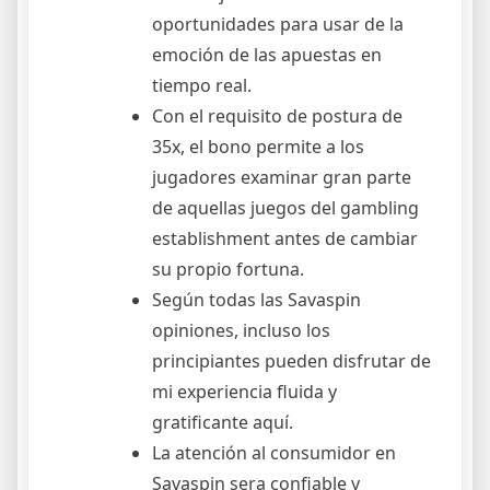
oportunidades para usar de la
emoción de las apuestas en
tiempo real.
Con el requisito de postura de
35x, el bono permite a los
jugadores examinar gran parte
de aquellas juegos del gambling
establishment antes de cambiar
su propio fortuna.
Según todas las Savaspin
opiniones, incluso los
principiantes pueden disfrutar de
mi experiencia fluida y
gratificante aquí.
La atención al consumidor en
Savaspin sera confiable y