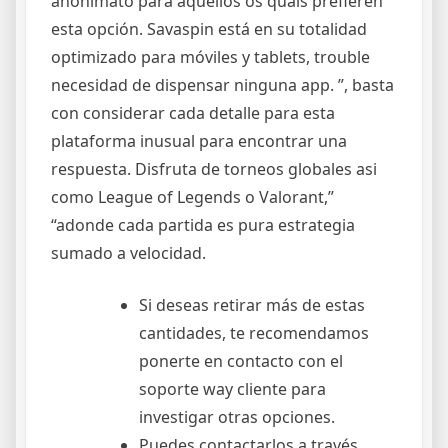
anonimato para aquellos os quais prefieren
esta opción. Savaspin está en su totalidad
optimizado para móviles y tablets, trouble
necesidad de dispensar ninguna app. ”, basta
con considerar cada detalle para esta
plataforma inusual para encontrar una
respuesta. Disfruta de torneos globales asi
como League of Legends o Valorant,”
“adonde cada partida es pura estrategia
sumado a velocidad.
Si deseas retirar más de estas
cantidades, te recomendamos
ponerte en contacto con el
soporte way cliente para
investigar otras opciones.
Puedes contactarlos a través