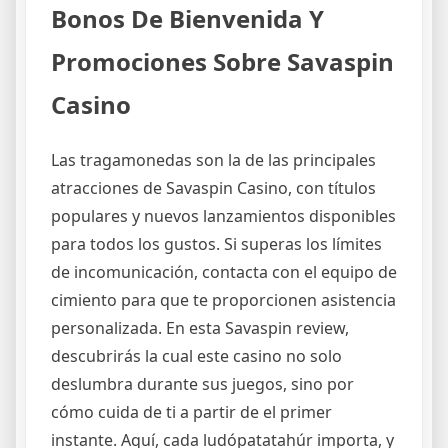
Bonos De Bienvenida Y
Promociones Sobre Savaspin
Casino
Las tragamonedas son la de las principales
atracciones de Savaspin Casino, con títulos
populares y nuevos lanzamientos disponibles
para todos los gustos. Si superas los límites
de incomunicación, contacta con el equipo de
cimiento para que te proporcionen asistencia
personalizada. En esta Savaspin review,
descubrirás la cual este casino no solo
deslumbra durante sus juegos, sino por
cómo cuida de ti a partir de el primer
instante. Aquí, cada ludópatatahúr importa, y