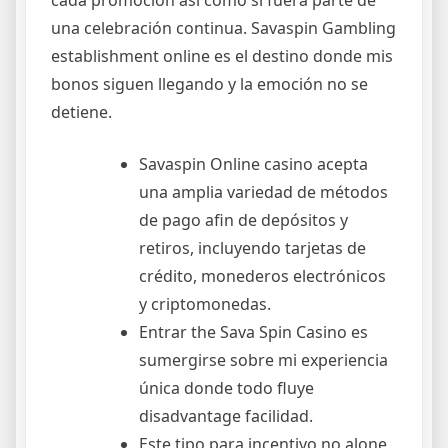
cada promoción asi como si fuera parte de
una celebración continua. Savaspin Gambling
establishment online es el destino donde mis
bonos siguen llegando y la emoción no se
detiene.
Savaspin Online casino acepta
una amplia variedad de métodos
de pago afin de depósitos y
retiros, incluyendo tarjetas de
crédito, monederos electrónicos
y criptomonedas.
Entrar the Sava Spin Casino es
sumergirse sobre mi experiencia
única donde todo fluye
disadvantage facilidad.
Este tipo para incentivo no alone