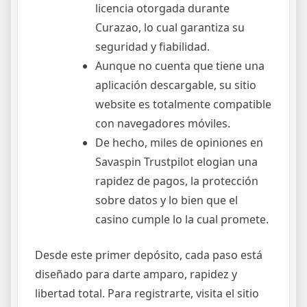
licencia otorgada durante
Curazao, lo cual garantiza su
seguridad y fiabilidad.
Aunque no cuenta que tiene una
aplicación descargable, su sitio
website es totalmente compatible
con navegadores móviles.
De hecho, miles de opiniones en
Savaspin Trustpilot elogian una
rapidez de pagos, la protección
sobre datos y lo bien que el
casino cumple lo la cual promete.
Desde este primer depósito, cada paso está
diseñado para darte amparo, rapidez y
libertad total. Para registrarte, visita el sitio