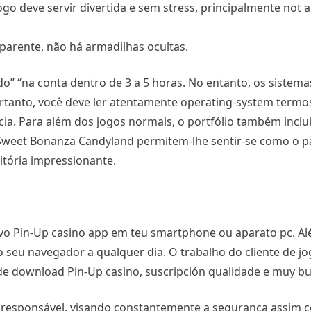
go deve servir divertida e sem stress, principalmente not a
sparente, não há armadilhas ocultas.
o” “na conta dentro de 3 a 5 horas. No entanto, os sistema
rtanto, você deve ler atentamente operating-system termo
cia. Para além dos jogos normais, o portfólio também incl
 Sweet Bonanza Candyland permitem-lhe sentir-se como o pa
itória impressionante.
tivo Pin-Up casino app em teu smartphone ou aparato pc. Al
o seu navegador a qualquer dia. O trabalho do cliente de j
de download Pin-Up casino, suscripción qualidade e muy bu
e responsável, visando constantemente a segurança assim