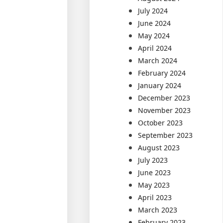
July 2024
June 2024
May 2024
April 2024
March 2024
February 2024
January 2024
December 2023
November 2023
October 2023
September 2023
August 2023
July 2023
June 2023
May 2023
April 2023
March 2023
February 2023