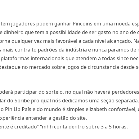
stem jogadores podem ganhar Pincoins em uma moeda esp
e dinheiro que tem a possibilidade de ser gasto no ano de 
rna qualquer vez mais favorável a cada nível alcançado. Na
 mais contralto padrões da indústria e nunca paramos de 
 plataformas internacionais que atendem a todas since ne
 destaque no mercado sobre jogos de circunstancia desde 
poderá participar do sorteio, no qual não haverá perdedores
lar do Spribe pro qual nós dedicamos uma seção separada.
no Pin Up País e do mundo é simples elizabeth confortável, 
eriência entender a gestão do site.
te é creditado” “mhh conta dentro sobre 3 a 5 horas.