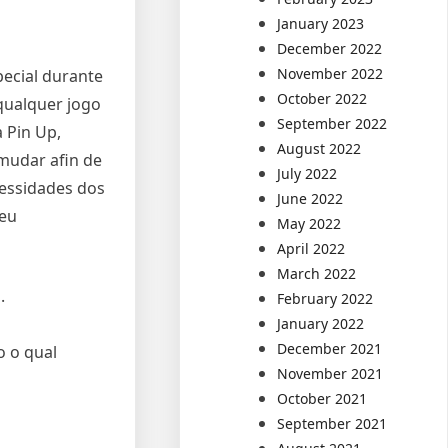
January 2023
December 2022
November 2022
ecial durante
October 2022
qualquer jogo
September 2022
 Pin Up,
August 2022
mudar afin de
July 2022
cessidades dos
June 2022
seu
May 2022
April 2022
March 2022
.
February 2022
January 2022
December 2021
o o qual
November 2021
October 2021
September 2021