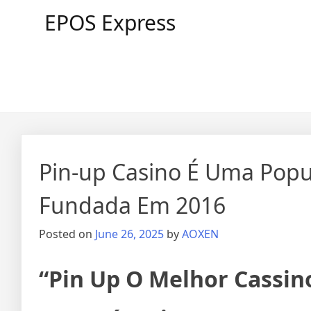
Skip
EPOS Express
to
content
Pin-up Casino É Uma Popu
Fundada Em 2016
Posted on
June 26, 2025
by
AOXEN
“Pin Up O Melhor Cassino