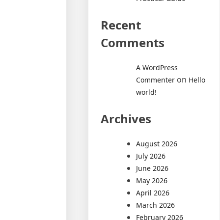
Recent
Comments
A WordPress
on
Commenter
Hello
world!
Archives
August 2026
July 2026
June 2026
May 2026
April 2026
March 2026
February 2026