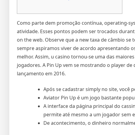
Como parte dem promoção contínua, operating-sy
atividade. Esses pontos podem ser trocados durant
on the web. Observe que a new taxa de câmbio se to
sempre aspiramos viver de acordo apresentando os
melhor. Assim, u casino tornou-se uma das maiores
jogadores. A Pin Up vem se mostrando o player de
lançamento em 2016.
Após se cadastrar simply no site, você 
Aviator Pin Up é um jogo bastante popu
A interface da página principal do cassi
permite até mesmo a um jogador sem exp
De acontecimento, o dinheiro normalmen