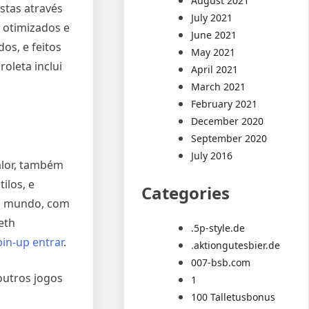
August 2021
stas através
July 2021
 otimizados e
June 2021
os, e feitos
May 2021
oleta inclui
April 2021
March 2021
February 2021
December 2020
September 2020
July 2016
alor, também
ilos, e
Categories
do mundo, com
eth
.5p-style.de
pin-up entrar
.
.aktiongutesbier.de
007-bsb.com
outros jogos
1
100 Talletusbonus