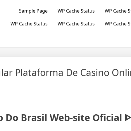
Sample Page
WP Cache Status
WP Cache S
WP Cache Status
WP Cache Status
WP Cache S
lar Plataforma De Casino Onl
 Do Brasil Web-site Oficial ᐈ