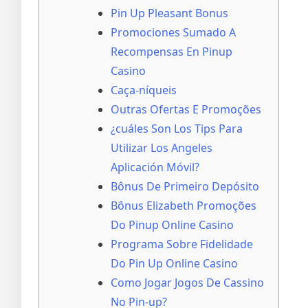
Pin Up Pleasant Bonus
Promociones Sumado A
Recompensas En Pinup
Casino
Caça-níqueis
Outras Ofertas E Promoções
¿cuáles Son Los Tips Para
Utilizar Los Angeles
Aplicación Móvil?
Bônus De Primeiro Depósito
Bônus Elizabeth Promoções
Do Pinup Online Casino
Programa Sobre Fidelidade
Do Pin Up Online Casino
Como Jogar Jogos De Cassino
No Pin-up?