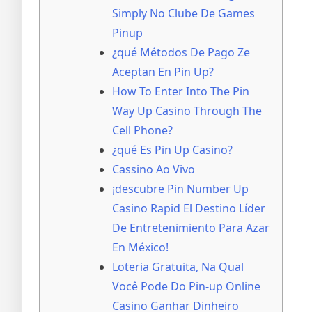
Simply No Clube De Games
Pinup
¿qué Métodos De Pago Ze
Aceptan En Pin Up?
How To Enter Into The Pin
Way Up Casino Through The
Cell Phone?
¿qué Es Pin Up Casino?
Cassino Ao Vivo
¡descubre Pin Number Up
Casino Rapid El Destino Líder
De Entretenimiento Para Azar
En México!
Loteria Gratuita, Na Qual
Você Pode Do Pin-up Online
Casino Ganhar Dinheiro