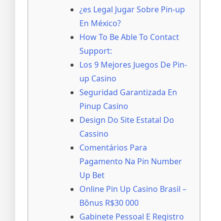
¿es Legal Jugar Sobre Pin-up
En México?
How To Be Able To Contact
Support:
Los 9 Mejores Juegos De Pin-
up Casino
Seguridad Garantizada En
Pinup Casino
Design Do Site Estatal Do
Cassino
Comentários Para
Pagamento Na Pin Number
Up Bet
Online Pin Up Casino Brasil –
Bônus R$30 000
Gabinete Pessoal E Registro