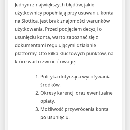
Jednym z największych błędów, jakie
użytkownicy popełniają przy usuwaniu konta
na Slottica, jest brak znajomości warunków
użytkowania. Przed podjęciem decyzji o
usunięciu konta, warto zapoznać się z
dokumentami regulującymi działanie
platformy. Oto kilka kluczowych punktów, na
które warto zwrócić uwagę:
Polityka dotycząca wycofywania
środków.
Okresy karencji oraz ewentualne
opłaty.
Możliwość przywrócenia konta
po usunięciu.