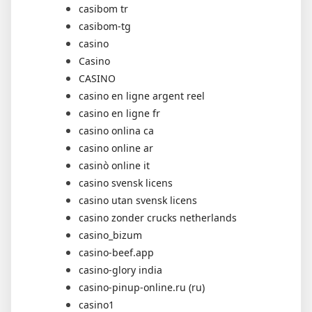
casibom tr
casibom-tg
casino
Casino
CASINO
casino en ligne argent reel
casino en ligne fr
casino onlina ca
casino online ar
casinò online it
casino svensk licens
casino utan svensk licens
casino zonder crucks netherlands
casino_bizum
casino-beef.app
casino-glory india
casino-pinup-online.ru (ru)
casino1