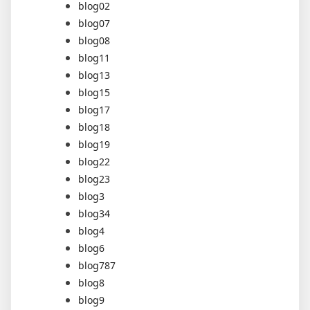
blog02
blog07
blog08
blog11
blog13
blog15
blog17
blog18
blog19
blog22
blog23
blog3
blog34
blog4
blog6
blog787
blog8
blog9