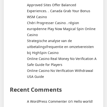
Approved Sites Offer Balanced
Experiences. . Canada Grab Your Bonus
WSM Casino
Chéri Progresser Casino . région
européenne Play Now Magical Spin Online
Casino
Strategische analyse van de
uitbetalingsfrequentie en omzetvereisten
bij HighSpin Casino
Online Casino Real Money No Verification A
Safe Guide for Players
Online Casino No Verification Withdrawal
USA Guide
Recent Comments
on
A WordPress Commenter
Hello world!