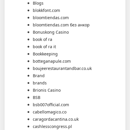
Blogs
blokkfont.com
bloomtiendas.com
bloomtiendas.com без анкор
Bonuskong Casino
book of ra
book of ra it
Bookkeeping
botteganapule.com
boujeerestaurantandbar.co.uk
Brand
brands
Brionis Casino
BSB
bsb007official.com
cabellomagico.co
caragordacantina.co.uk
cashlesscongress.pl