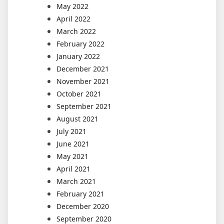
May 2022
April 2022
March 2022
February 2022
January 2022
December 2021
November 2021
October 2021
September 2021
August 2021
July 2021
June 2021
May 2021
April 2021
March 2021
February 2021
December 2020
September 2020