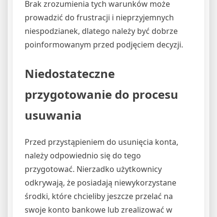
Brak zrozumienia tych warunków może
prowadzić do frustracji i nieprzyjemnych
niespodzianek, dlatego należy być dobrze
poinformowanym przed podjęciem decyzji.
Niedostateczne
przygotowanie do procesu
usuwania
Przed przystąpieniem do usunięcia konta,
należy odpowiednio się do tego
przygotować. Nierzadko użytkownicy
odkrywają, że posiadają niewykorzystane
środki, które chcieliby jeszcze przelać na
swoje konto bankowe lub zrealizować w