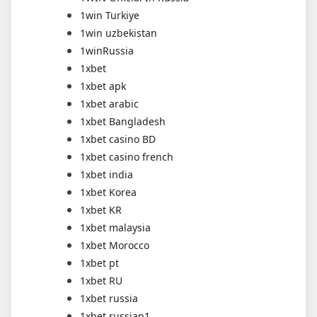
1win Turkiye
1win uzbekistan
1winRussia
1xbet
1xbet apk
1xbet arabic
1xbet Bangladesh
1xbet casino BD
1xbet casino french
1xbet india
1xbet Korea
1xbet KR
1xbet malaysia
1xbet Morocco
1xbet pt
1xbet RU
1xbet russia
1xbet russian1