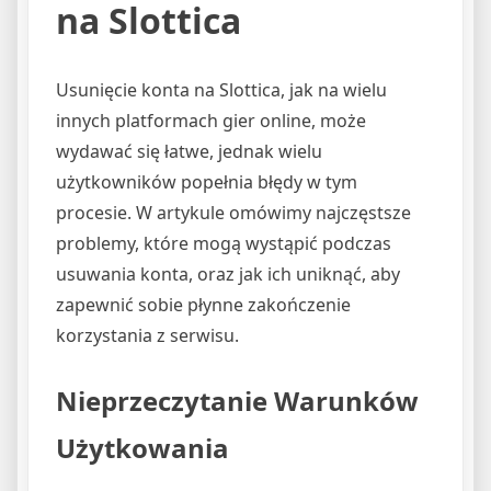
na Slottica
Usunięcie konta na Slottica, jak na wielu
innych platformach gier online, może
wydawać się łatwe, jednak wielu
użytkowników popełnia błędy w tym
procesie. W artykule omówimy najczęstsze
problemy, które mogą wystąpić podczas
usuwania konta, oraz jak ich uniknąć, aby
zapewnić sobie płynne zakończenie
korzystania z serwisu.
Nieprzeczytanie Warunków
Użytkowania