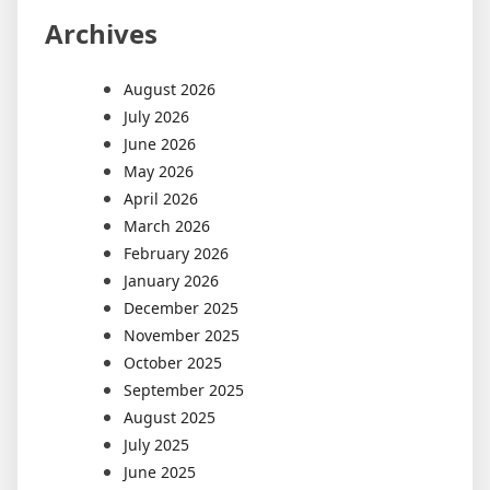
Archives
August 2026
July 2026
June 2026
May 2026
April 2026
March 2026
February 2026
January 2026
December 2025
November 2025
October 2025
September 2025
August 2025
July 2025
June 2025