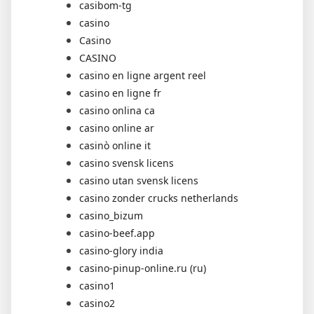
casibom-tg
casino
Casino
CASINO
casino en ligne argent reel
casino en ligne fr
casino onlina ca
casino online ar
casinò online it
casino svensk licens
casino utan svensk licens
casino zonder crucks netherlands
casino_bizum
casino-beef.app
casino-glory india
casino-pinup-online.ru (ru)
casino1
casino2