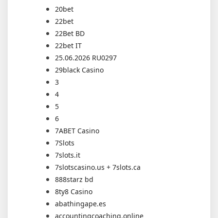
20bet
22bet
22Bet BD
22bet IT
25.06.2026 RU0297
29black Casino
3
4
5
6
7ABET Casino
7Slots
7slots.it
7slotscasino.us + 7slots.ca
888starz bd
8ty8 Casino
abathingape.es
accountingcoaching.online