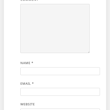
NAME
*
EMAIL
*
WEBSITE