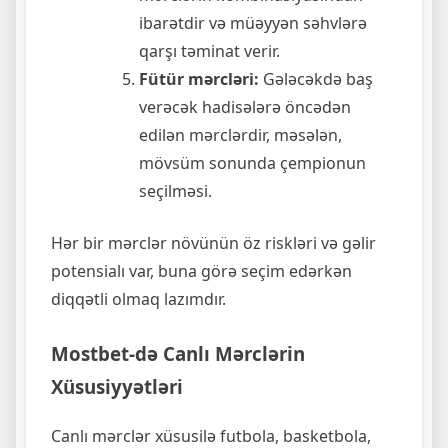
ibarətdir və müəyyən səhvlərə
qarşı təminat verir.
Fütür mərcləri:
Gələcəkdə baş
verəcək hadisələrə öncədən
edilən mərclərdir, məsələn,
mövsüm sonunda çempionun
seçilməsi.
Hər bir mərclər növünün öz riskləri və gəlir
potensialı var, buna görə seçim edərkən
diqqətli olmaq lazımdır.
Mostbet-də Canlı Mərclərin
Xüsusiyyətləri
Canlı mərclər xüsusilə futbola, basketbola,