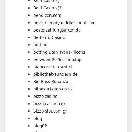
Beef Casino (1)
Beef Casino (2)
bendicon.com
bessemercitymiddleschool.com
beste-zahlungsarten.de
Betfouru Casino
betting
betting utan svensk licens
betwoon-2026casino.top
biancorestaurant.cl
bibliothek-sundern.de
Big Bass Bonanza
bilbosurfshop.co.uk
bizzo casino
bizzo-cassino.gr
bizzo-slot.com.gr
blog
blog02