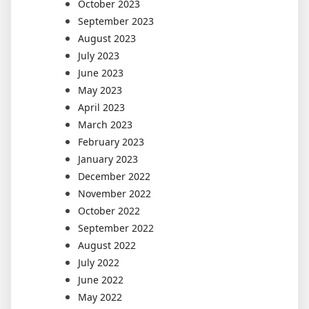
October 2023
September 2023
August 2023
July 2023
June 2023
May 2023
April 2023
March 2023
February 2023
January 2023
December 2022
November 2022
October 2022
September 2022
August 2022
July 2022
June 2022
May 2022