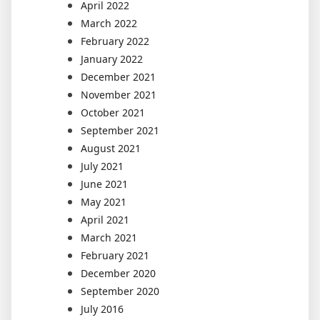
April 2022
March 2022
February 2022
January 2022
December 2021
November 2021
October 2021
September 2021
August 2021
July 2021
June 2021
May 2021
April 2021
March 2021
February 2021
December 2020
September 2020
July 2016