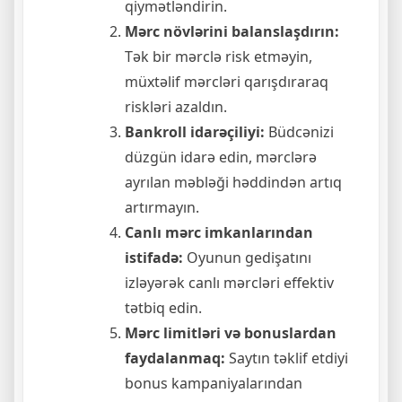
qiymətləndirin.
Mərc növlərini balanslaşdırın:
Tək bir mərclə risk etməyin,
müxtəlif mərcləri qarışdıraraq
riskləri azaldın.
Bankroll idarəçiliyi:
Büdcənizi
düzgün idarə edin, mərclərə
ayrılan məbləği həddindən artıq
artırmayın.
Canlı mərc imkanlarından
istifadə:
Oyunun gedişatını
izləyərək canlı mərcləri effektiv
tətbiq edin.
Mərc limitləri və bonuslardan
faydalanmaq:
Saytın təklif etdiyi
bonus kampaniyalarından