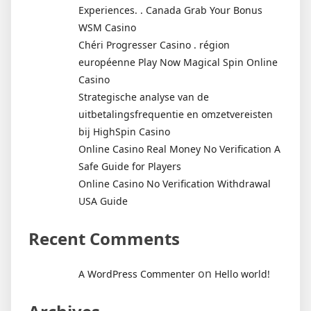
Experiences. . Canada Grab Your Bonus
WSM Casino
Chéri Progresser Casino . région
européenne Play Now Magical Spin Online
Casino
Strategische analyse van de
uitbetalingsfrequentie en omzetvereisten
bij HighSpin Casino
Online Casino Real Money No Verification A
Safe Guide for Players
Online Casino No Verification Withdrawal
USA Guide
Recent Comments
on
A WordPress Commenter
Hello world!