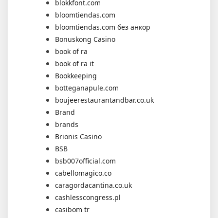
blokkfont.com
bloomtiendas.com
bloomtiendas.com без анкор
Bonuskong Casino
book of ra
book of ra it
Bookkeeping
botteganapule.com
boujeerestaurantandbar.co.uk
Brand
brands
Brionis Casino
BSB
bsb007official.com
cabellomagico.co
caragordacantina.co.uk
cashlesscongress.pl
casibom tr