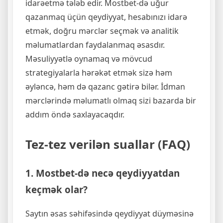
idarəetmə tələb edir. Mostbet-də uğur
qazanmaq üçün qeydiyyat, hesabınızı idarə
etmək, doğru mərclər seçmək və analitik
məlumatlardan faydalanmaq əsasdır.
Məsuliyyətlə oynamaq və mövcud
strategiyalarla hərəkət etmək sizə həm
əyləncə, həm də qazanc gətirə bilər. İdman
mərclərində məlumatlı olmaq sizi bazarda bir
addım öndə saxlayacaqdır.
Tez-tez verilən suallar (FAQ)
1. Mostbet-də necə qeydiyyatdan
keçmək olar?
Saytın əsas səhifəsində qeydiyyat düyməsinə