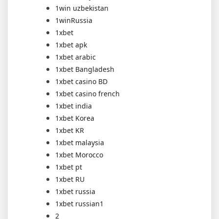
1win uzbekistan
1winRussia
1xbet
1xbet apk
1xbet arabic
1xbet Bangladesh
1xbet casino BD
1xbet casino french
1xbet india
1xbet Korea
1xbet KR
1xbet malaysia
1xbet Morocco
1xbet pt
1xbet RU
1xbet russia
1xbet russian1
2