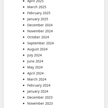
April 2025
March 2025
February 2025
January 2025
December 2024
November 2024
October 2024
September 2024
August 2024
July 2024
June 2024
May 2024
April 2024
March 2024
February 2024
January 2024
December 2023
November 2023