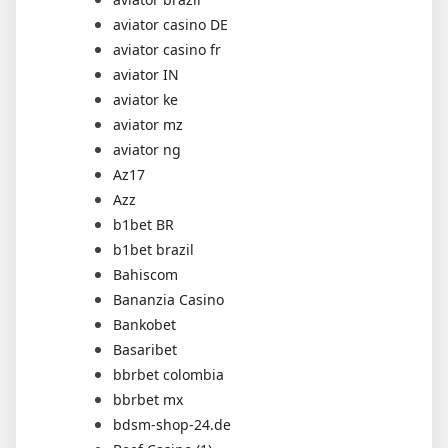
aviator casino DE
aviator casino fr
aviator IN
aviator ke
aviator mz
aviator ng
Az17
Azz
b1bet BR
b1bet brazil
Bahiscom
Bananzia Casino
Bankobet
Basaribet
bbrbet colombia
bbrbet mx
bdsm-shop-24.de