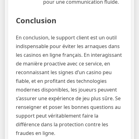
pour une communication fluide.
Conclusion
En conclusion, le support client est un outil
indispensable pour éviter les arnaques dans
les casinos en ligne français. En interagissant
de manière proactive avec ce service, en
reconnaissant les signes d’un casino peu
fiable, et en profitant des technologies
modernes disponibles, les joueurs peuvent
s’assurer une expérience de jeu plus sûre. Se
renseigner et poser les bonnes questions au
support peut véritablement faire la
différence dans la protection contre les
fraudes en ligne.