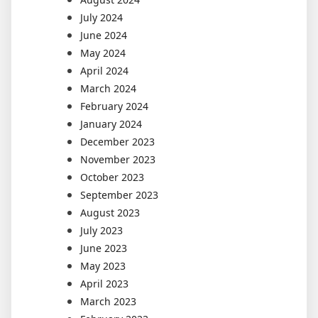
July 2024
June 2024
May 2024
April 2024
March 2024
February 2024
January 2024
December 2023
November 2023
October 2023
September 2023
August 2023
July 2023
June 2023
May 2023
April 2023
March 2023