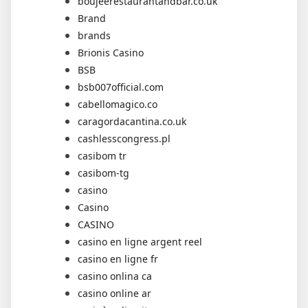
boujeerestaurantandbar.co.uk
Brand
brands
Brionis Casino
BSB
bsb007official.com
cabellomagico.co
caragordacantina.co.uk
cashlesscongress.pl
casibom tr
casibom-tg
casino
Casino
CASINO
casino en ligne argent reel
casino en ligne fr
casino onlina ca
casino online ar