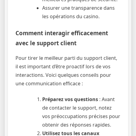
Assurer une transparence dans
les opérations du casino.
Comment interagir efficacement
avec le support client
Pour tirer le meilleur parti du support client,
il est important d’être proactif lors de vos
interactions. Voici quelques conseils pour
une communication efficace :
Préparez vos questions
: Avant
de contacter le support, notez
vos préoccupations précises pour
obtenir des réponses rapides.
Utilisez tous les canaux