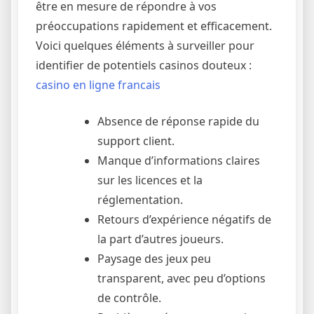
être en mesure de répondre à vos
préoccupations rapidement et efficacement.
Voici quelques éléments à surveiller pour
identifier de potentiels casinos douteux :
casino en ligne francais
Absence de réponse rapide du
support client.
Manque d’informations claires
sur les licences et la
réglementation.
Retours d’expérience négatifs de
la part d’autres joueurs.
Paysage des jeux peu
transparent, avec peu d’options
de contrôle.