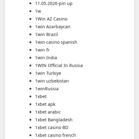
11.05.2026-pin up
1w
1Win AZ Casino
1win Azərbaycan
1win Brazil
1win casino spanish
1win fr
1win India
1WIN Official In Russia
1win Turkiye
1win uzbekistan
1winRussia
1xbet
1xbet apk
1xbet arabic
1xbet Bangladesh
1xbet casino BD
1xbet casino french