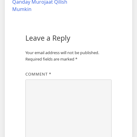
Qanday Murojaat Qilish
Mumkin
Leave a Reply
Your email address will not be published.
Required fields are marked
*
COMMENT
*