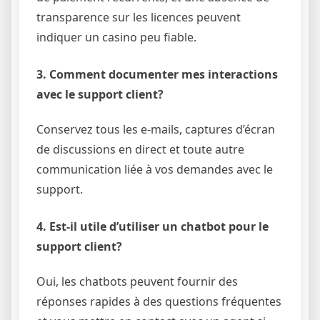
transparence sur les licences peuvent
indiquer un casino peu fiable.
3. Comment documenter mes interactions
avec le support client?
Conservez tous les e-mails, captures d’écran
de discussions en direct et toute autre
communication liée à vos demandes avec le
support.
4. Est-il utile d’utiliser un chatbot pour le
support client?
Oui, les chatbots peuvent fournir des
réponses rapides à des questions fréquentes