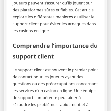
joueurs peuvent s’assurer qu’ils jouent sur
des plateformes sûres et fiables. Cet article
explore les différentes manières d’utiliser le
support client pour éviter les arnaques dans
les casinos en ligne.
Comprendre l’importance du
support client
Le support client est souvent le premier point
de contact pour les joueurs ayant des
questions ou des préoccupations concernant
les services d’un casino en ligne. Une équipe
de support compétente peut aider à
résoudre les problèmes rapidement et à