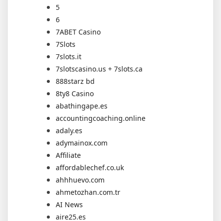
5
6
7ABET Casino
7Slots
7slots.it
7slotscasino.us + 7slots.ca
888starz bd
8ty8 Casino
abathingape.es
accountingcoaching.online
adaly.es
adymainox.com
Affiliate
affordablechef.co.uk
ahhhuevo.com
ahmetozhan.com.tr
AI News
aire25.es