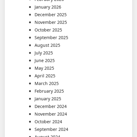
January 2026
December 2025
November 2025
October 2025
September 2025
August 2025
July 2025
June 2025
May 2025
April 2025
March 2025
February 2025
January 2025
December 2024
November 2024
October 2024
September 2024
August 2024