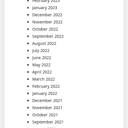
February 2023
January 2023
December 2022
November 2022
October 2022
September 2022
August 2022
July 2022
June 2022
May 2022
April 2022
March 2022
February 2022
January 2022
December 2021
November 2021
October 2021
September 2021