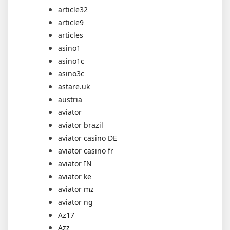
article32
article9
articles
asino1
asino1c
asino3c
astare.uk
austria
aviator
aviator brazil
aviator casino DE
aviator casino fr
aviator IN
aviator ke
aviator mz
aviator ng
Az17
Azz