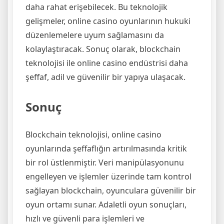
daha rahat erişebilecek. Bu teknolojik
gelişmeler, online casino oyunlarının hukuki
düzenlemelere uyum sağlamasını da
kolaylaştıracak. Sonuç olarak, blockchain
teknolojisi ile online casino endüstrisi daha
şeffaf, adil ve güvenilir bir yapıya ulaşacak.
Sonuç
Blockchain teknolojisi, online casino
oyunlarında şeffaflığın artırılmasında kritik
bir rol üstlenmiştir. Veri manipülasyonunu
engelleyen ve işlemler üzerinde tam kontrol
sağlayan blockchain, oyunculara güvenilir bir
oyun ortamı sunar. Adaletli oyun sonuçları,
hızlı ve güvenli para işlemleri ve