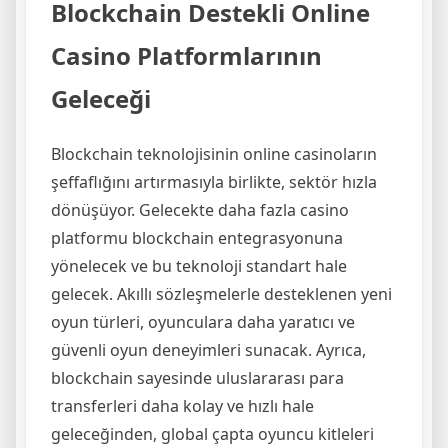
Blockchain Destekli Online
Casino Platformlarının
Geleceği
Blockchain teknolojisinin online casinoların
şeffaflığını artırmasıyla birlikte, sektör hızla
dönüşüyor. Gelecekte daha fazla casino
platformu blockchain entegrasyonuna
yönelecek ve bu teknoloji standart hale
gelecek. Akıllı sözleşmelerle desteklenen yeni
oyun türleri, oyunculara daha yaratıcı ve
güvenli oyun deneyimleri sunacak. Ayrıca,
blockchain sayesinde uluslararası para
transferleri daha kolay ve hızlı hale
geleceğinden, global çapta oyuncu kitleleri