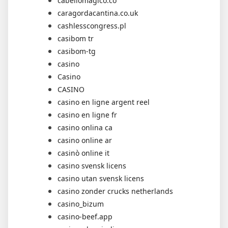
cabellomagico.co
caragordacantina.co.uk
cashlesscongress.pl
casibom tr
casibom-tg
casino
Casino
CASINO
casino en ligne argent reel
casino en ligne fr
casino onlina ca
casino online ar
casinò online it
casino svensk licens
casino utan svensk licens
casino zonder crucks netherlands
casino_bizum
casino-beef.app