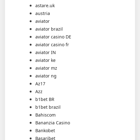
astare.uk
austria
aviator
aviator brazil
aviator casino DE
aviator casino fr
aviator IN
aviator ke
aviator mz
aviator ng
Az17
Azz
b1bet BR
b1bet brazil
Bahiscom
Bananzia Casino
Bankobet
Basaribet