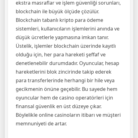
ekstra masraflar ve işlem güvenliği sorunları,
blockchain ile büyük ölçüde çözülür.
Blockchain tabanlı kripto para ödeme
sistemleri, kullanıcıların işlemlerini anında ve
düşük ücretlerle yapmasına imkan tanır.
Üstelik, işlemler blockchain üzerinde kayıtlı
olduğu için, her para hareketi şeffaf ve
denetlenebilir durumdadır. Oyuncular, hesap
hareketlerini blok zincirinde takip ederek
para transferlerinde herhangi bir hile veya
gecikmenin önüne geçebilir. Bu sayede hem
oyuncular hem de casino operatörleri için
finansal güvenlik en üst düzeye çıkar.
Böylelikle online casinoların itibarı ve müşteri
memnuniyeti de artar.