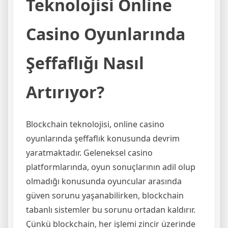
Teknolojisi Online
Casino Oyunlarında
Şeffaflığı Nasıl
Artırıyor?
Blockchain teknolojisi, online casino
oyunlarında şeffaflık konusunda devrim
yaratmaktadır. Geleneksel casino
platformlarında, oyun sonuçlarının adil olup
olmadığı konusunda oyuncular arasında
güven sorunu yaşanabilirken, blockchain
tabanlı sistemler bu sorunu ortadan kaldırır.
Çünkü blockchain, her işlemi zincir üzerinde