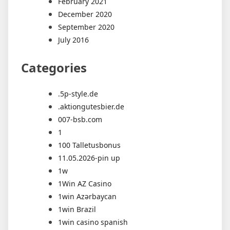
February 2021
December 2020
September 2020
July 2016
Categories
.5p-style.de
.aktiongutesbier.de
007-bsb.com
1
100 Talletusbonus
11.05.2026-pin up
1w
1Win AZ Casino
1win Azərbaycan
1win Brazil
1win casino spanish