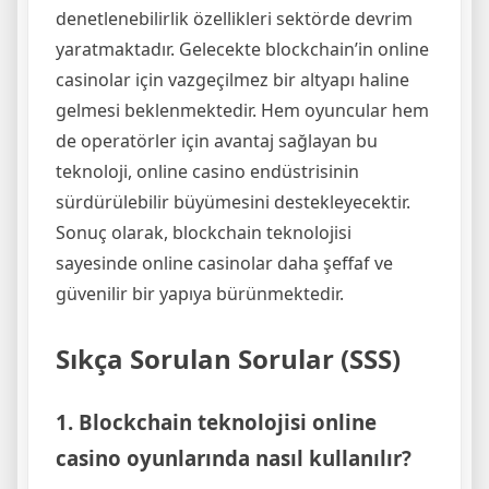
denetlenebilirlik özellikleri sektörde devrim
yaratmaktadır. Gelecekte blockchain’in online
casinolar için vazgeçilmez bir altyapı haline
gelmesi beklenmektedir. Hem oyuncular hem
de operatörler için avantaj sağlayan bu
teknoloji, online casino endüstrisinin
sürdürülebilir büyümesini destekleyecektir.
Sonuç olarak, blockchain teknolojisi
sayesinde online casinolar daha şeffaf ve
güvenilir bir yapıya bürünmektedir.
Sıkça Sorulan Sorular (SSS)
1. Blockchain teknolojisi online
casino oyunlarında nasıl kullanılır?