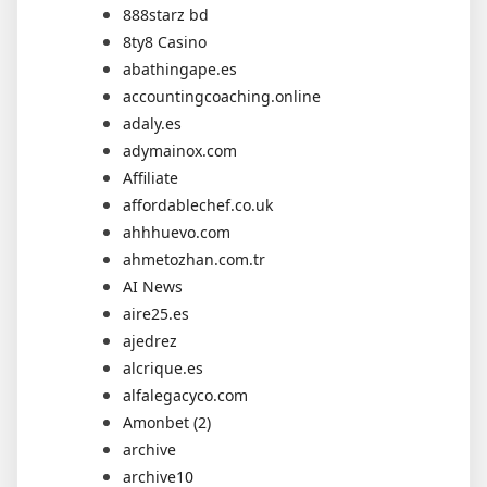
888starz bd
8ty8 Casino
abathingape.es
accountingcoaching.online
adaly.es
adymainox.com
Affiliate
affordablechef.co.uk
ahhhuevo.com
ahmetozhan.com.tr
AI News
aire25.es
ajedrez
alcrique.es
alfalegacyco.com
Amonbet (2)
archive
archive10