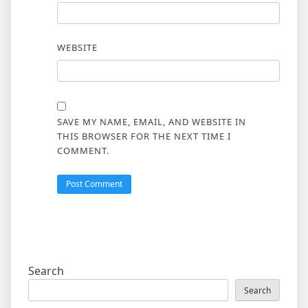
WEBSITE
SAVE MY NAME, EMAIL, AND WEBSITE IN
THIS BROWSER FOR THE NEXT TIME I
COMMENT.
Search
Search