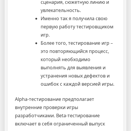
сценария, сюжетную линию и
увлекательность.
Именно так я получила свою
первую работу тестировщиком
игр.
Более того, тестирование игр –
это повторяющийся процесс,
который необходимо
выполнять для выявления и
устранения новых дефектов и
ошибок с каждой версией игры.
Alpha-тестирование предполагает
внутренние проверки игры
разработчиками. Beta-тестирование
включает в себя ограниченный выпуск