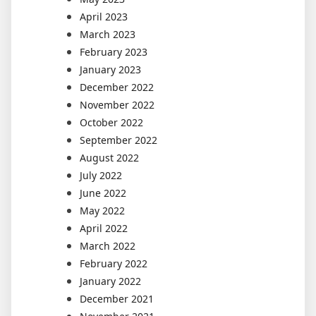
April 2023
March 2023
February 2023
January 2023
December 2022
November 2022
October 2022
September 2022
August 2022
July 2022
June 2022
May 2022
April 2022
March 2022
February 2022
January 2022
December 2021