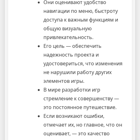
Они оценивают удобство
навигации по меню, быстроту
доступа к важным функциям и
общую визуальную
привлекательность.
Его цель — обеспечить
надежность проекта и
удостовериться, что изменения
не нарушили работу других
элементов игры.
В мире разработки игр
стремление к совершенству —
это постоянное путешествие.
Если возникают ошибки,
отмечает их, но главное, что он
оценивает, — это качество