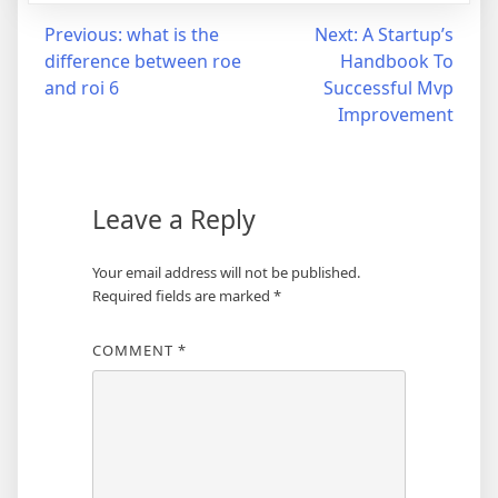
Post
Previous:
what is the
Next:
A Startup’s
difference between roe
Handbook To
navigation
and roi 6
Successful Mvp
Improvement
Leave a Reply
Your email address will not be published.
Required fields are marked
*
COMMENT
*