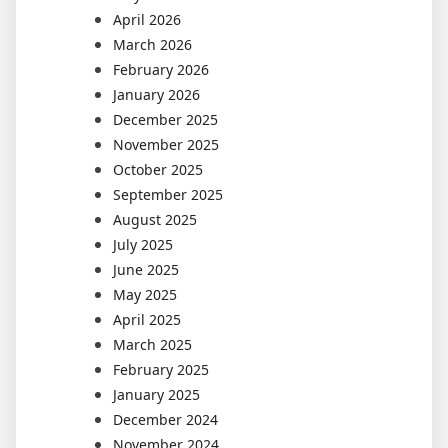
April 2026
March 2026
February 2026
January 2026
December 2025
November 2025
October 2025
September 2025
August 2025
July 2025
June 2025
May 2025
April 2025
March 2025
February 2025
January 2025
December 2024
November 2024