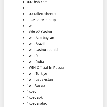
007-bsb.com
1
100 Talletusbonus
11.05.2026-pin up
1w
1Win AZ Casino
1win Azərbaycan
1win Brazil
1win casino spanish
1win fr
1win India
1WIN Official In Russia
1win Turkiye
1win uzbekistan
1winRussia
1xbet
1xbet apk
1xbet arabic