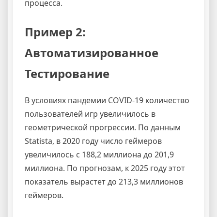
процесса.
Пример 2:
Автоматизированное
Тестирование
В условиях пандемии COVID-19 количество
пользователей игр увеличилось в
геометрической прогрессии. По данным
Statista, в 2020 году число геймеров
увеличилось с 188,2 миллиона до 201,9
миллиона. По прогнозам, к 2025 году этот
показатель вырастет до 213,3 миллионов
геймеров.