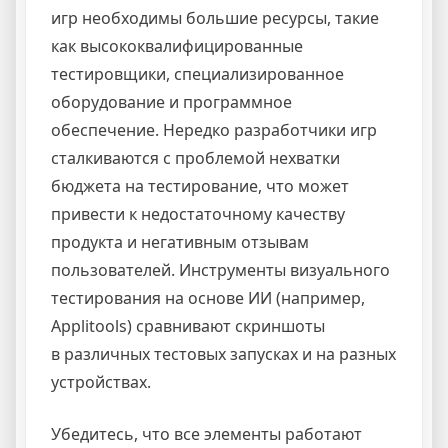
игр необходимы большие ресурсы, такие
как высококвалифицированные
тестировщики, специализированное
оборудование и программное
обеспечение. Нередко разработчики игр
сталкиваются с проблемой нехватки
бюджета на тестирование, что может
привести к недостаточному качеству
продукта и негативным отзывам
пользователей. Инструменты визуального
тестирования на основе ИИ (например,
Applitools) сравнивают скриншоты
в различных тестовых запусках и на разных
устройствах.
Убедитесь, что все элементы работают