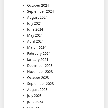
October 2024
September 2024
August 2024
July 2024
June 2024
May 2024
April 2024
March 2024
February 2024
January 2024
December 2023
November 2023
October 2023
September 2023
August 2023
July 2023
June 2023
May 2023