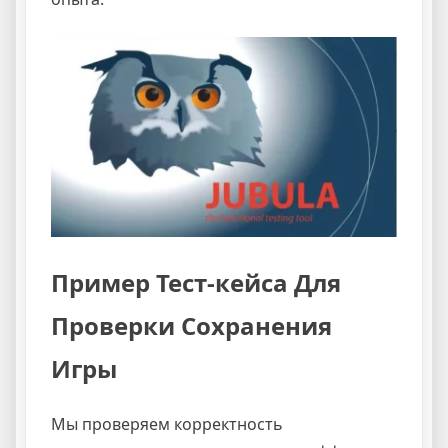
Пример Тест-кейса Для
Проверки Сохранения
Игры
Мы проверяем корректность