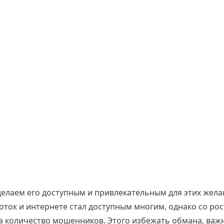
елаем его доступным и привлекательным для этих жела
оток и интернете стал доступным многим, однако со ро
 количество мошенников. Этого избежать обмана, важн