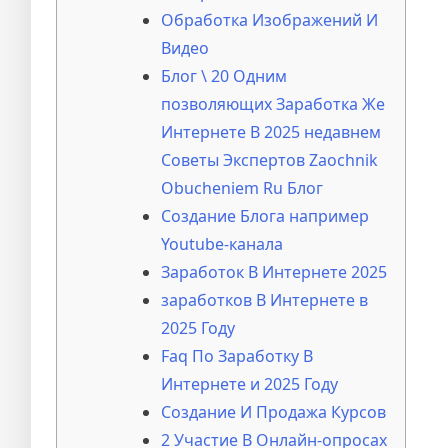
Обработка Изображений И
Видео
Блог \ 20 Одним
позволяющих Заработка Же
Интернете В 2025 недавнем
Советы Экспертов Zaochnik
Obucheniem Ru Блог
Создание Блога например
Youtube-канала
Заработок В Интернете 2025
заработков В Интернете в
2025 Году
Faq По Заработку В
Интернете и 2025 Году
Создание И Продажа Курсов
2 Участие В Онлайн-опросах