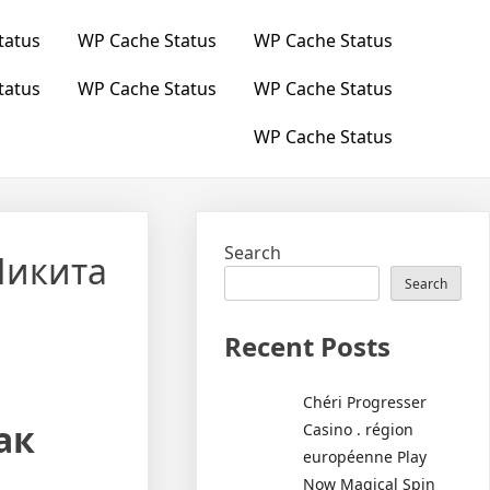
tatus
WP Cache Status
WP Cache Status
tatus
WP Cache Status
WP Cache Status
WP Cache Status
Search
Никита
Search
Recent Posts
Chéri Progresser
ак
Casino . région
européenne Play
Now Magical Spin