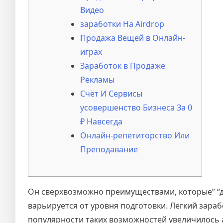
Видео
заработки На Airdrop
Продажа Вещей в Онлайн-
играх
Заработок в Продаже
Рекламы
Счёт И Сервисы
усовершенство Бизнеса За 0
₽ Навсегда
Онлайн-репетиторство Или
Преподавание
Он сверхвозможно преимуществами, которые” “д
варьируется от уровня подготовки. Легкий зараб
популярности таких возможностей увеличилось а