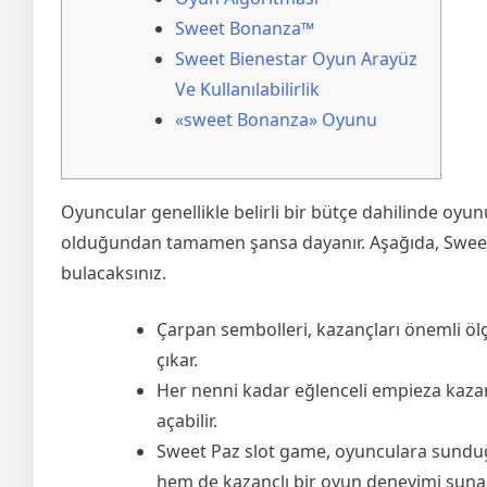
Sweet Bonanza™
Sweet Bienestar Oyun Arayüz
Ve Kullanılabilirlik
«sweet Bonanza» Oyunu
Oyuncular genellikle belirli bir bütçe dahilinde oyu
olduğundan tamamen şansa dayanır. Aşağıda, Sweet Pa
bulacaksınız.
Çarpan sembolleri, kazançları önemli öl
çıkar.
Her nenni kadar eğlenceli empieza kazan
açabilir.
Sweet Paz slot game, oyunculara sunduğu 
hem de kazançlı bir oyun deneyimi sunar