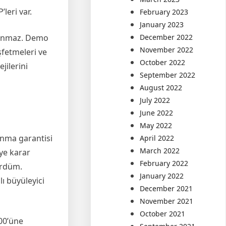
leri var.
February 2023
January 2023
December 2022
alınmaz. Demo
November 2022
şfetmeleri ve
October 2022
jilerini
September 2022
August 2022
July 2022
June 2022
May 2022
anma garantisi
April 2022
March 2022
eye karar
February 2022
ördüm.
January 2022
ı büyüleyici
December 2021
November 2021
October 2021
100’üne