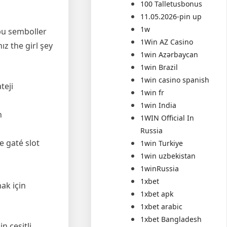
100 Talletusbonus
11.05.2026-pin up
1w
 bu semboller
1Win AZ Casino
ız the girl şey
1win Azərbaycan
1win Brazil
1win casino spanish
teji
1win fr
1win India
n
1WIN Official In
Russia
e gaté slot
1win Turkiye
1win uzbekistan
1winRussia
1xbet
ak için
1xbet apk
1xbet arabic
1xbet Bangladesh
n çeşitli