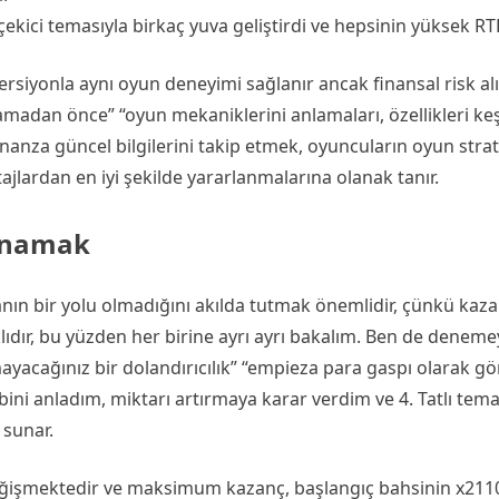
çekici temasıyla birkaç yuva geliştirdi ve hepsinin yüksek RTP’
 versiyonla aynı oyun deneyimi sağlanır ancak finansal risk 
madan önce” “oyun mekaniklerini anlamaları, özellikleri ke
Bonanza güncel bilgilerini takip etmek, oyuncuların oyun strate
ardan en iyi şekilde yararlanmalarına olanak tanır.
Oynamak
nın bir yolu olmadığını akılda tutmak önemlidir, çünkü kaz
klıdır, bu yüzden her birine ayrı ayrı bakalım. Ben de denem
yacağınız bir dolandırıcılık” “empieza para gaspı olarak g
i anladım, miktarı artırmaya karar verdim ve 4. Tatlı temal
 sunar.
değişmektedir ve maksimum kazanç, başlangıç ​​bahsinin x21