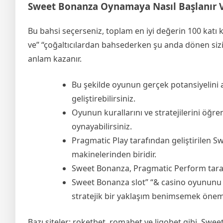
Sweet Bonanza Oynamaya Nasıl Başlanır V
Bu bahsi seçerseniz, toplam en iyi değerin 100 katı 
ve” “çoğaltıcılardan bahsederken şu anda dönen sizin 
anlam kazanır.
Bu şekilde oyunun gerçek potansiyelini 
geliştirebilirsiniz.
Oyunun kurallarını ve stratejilerini öğr
oynayabilirsiniz.
Pragmatic Play tarafından geliştirilen S
makinelerinden biridir.
Sweet Bonanza, Pragmatic Perform tarafı
Sweet Bonanza slot” “& casino oyununu o
stratejik bir yaklaşım benimsemek öneml
Bazı siteler; roketbet, romabet ve ligobet gibi, Swee