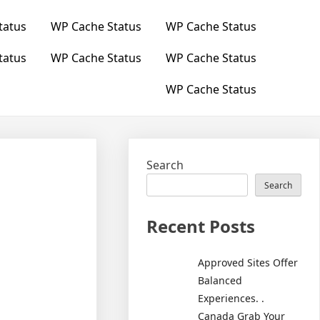
tatus
WP Cache Status
WP Cache Status
tatus
WP Cache Status
WP Cache Status
WP Cache Status
Search
Search
Recent Posts
Approved Sites Offer
Balanced
Experiences. .
Canada Grab Your