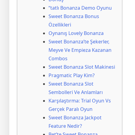
“tatlı Bonanza Demo Oyunu
Sweet Bonanza Bonus
Özellikleri
Oynanış Lovely Bonanza
Sweet Bonanza’te Şekerler,
Meyve Ve Empieza Kazanan
Combos
Sweet Bonanza Slot Makinesi
Pragmatic Play Kim?
Sweet Bonanza Slot
Sembolleri Ve Anlamları
Karşılaştırma: Trial Oyun Vs
Gerçek Paralı Oyun
Sweet Bonanza Jackpot
Feature Nedir?
Bet’te Sweet Bonanza