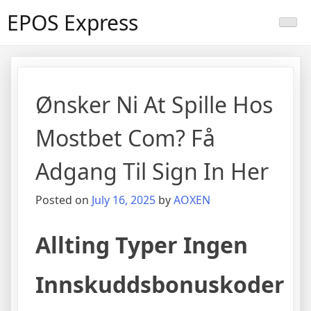
Skip
EPOS Express
to
content
Ønsker Ni At Spille Hos
Mostbet Com? Få
Adgang Til Sign In Her
Posted on
July 16, 2025
by
AOXEN
Allting Typer Ingen
Innskuddsbonuskoder