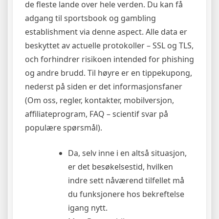
de fleste lande over hele verden. Du kan få
adgang til sportsbook og gambling
establishment via denne aspect. Alle data er
beskyttet av actuelle protokoller – SSL og TLS,
och forhindrer risikoen intended for phishing
og andre brudd. Til høyre er en tippekupong,
nederst på siden er det informasjonsfaner
(Om oss, regler, kontakter, mobilversjon,
affiliateprogram, FAQ – scientif svar på
populære spørsmål).
Da, selv inne i en altså situasjon,
er det besøkelsestid, hvilken
indre sett nåværend tilfellet må
du funksjonere hos bekreftelse
igang nytt.