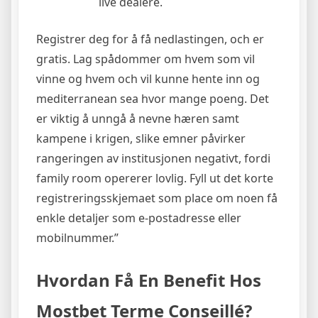
live dealere.
Registrer deg for å få nedlastingen, och er
gratis. Lag spådommer om hvem som vil
vinne og hvem och vil kunne hente inn og
mediterranean sea hvor mange poeng. Det
er viktig å unngå å nevne hæren samt
kampene i krigen, slike emner påvirker
rangeringen av institusjonen negativt, fordi
family room opererer lovlig. Fyll ut det korte
registreringsskjemaet som place om noen få
enkle detaljer som e-postadresse eller
mobilnummer.”
Hvordan Få En Benefit Hos
Mostbet Terme Conseillé?