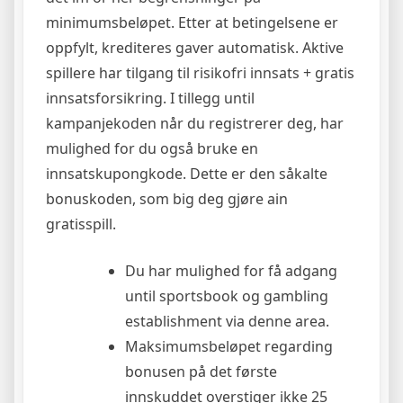
minimumsbeløpet. Etter at betingelsene er
oppfylt, krediteres gaver automatisk. Aktive
spillere har tilgang til risikofri innsats + gratis
innsatsforsikring. I tillegg until
kampanjekoden når du registrerer deg, har
mulighed for du også bruke en
innsatskupongkode. Dette er den såkalte
bonuskoden, som big deg gjøre ain
gratisspill.
Du har mulighed for få adgang
until sportsbook og gambling
establishment via denne area.
Maksimumsbeløpet regarding
bonusen på det første
innskuddet overstiger ikke 25