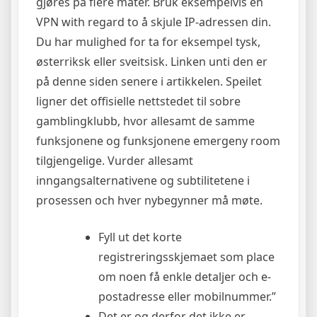
gjøres på flere måter. Bruk eksempelvis en
VPN with regard to å skjule IP-adressen din.
Du har mulighed for ta for eksempel tysk,
østerriksk eller sveitsisk. Linken unti den er
på denne siden senere i artikkelen. Speilet
ligner det offisielle nettstedet til sobre
gamblingklubb, hvor allesamt de samme
funksjonene og funksjonene emergeny room
tilgjengelige. Vurder allesamt
inngangsalternativene og subtilitetene i
prosessen och hver nybegynner må møte.
Fyll ut det korte
registreringsskjemaet som place
om noen få enkle detaljer och e-
postadresse eller mobilnummer.”
Det er og derfor det ikke er