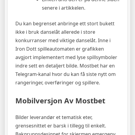
senere i artikkelen.
Du kan begrenset anbringe ett stort bukett
ikke i bruk danselåt allerede i store
konkurranser med viktige danselåt. Inne i
Iron Dott spilleautomaten er grafikken
avgjort implementert med lyse spillsymboler
indre sett en detaljert bilde. Mostbet har en
Telegram-kanal hvor du kan få siste nytt om
rangeringer, overføringer og spillere.
Mobilversjon Av Mostbet
Bilder leverandør et tematisk eter,
grensesnittet er barsk i tillegg til enkelt.
Bakgrunnsdesignet for skjermen emergeny