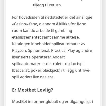
tillegg til return.
For hovedsiden til nettstedet er det ainsi que
«Casino»-fane, gjennom å klikke for living
room kan du arbeide til gambling-
etablissementet samt samme aktelse.
Katalogen inneholder spilleautomater av
Playson, Spinomenal, Practical Play og andre
lisensierte operatører. Addert
spilleautomater er det rulett- og kortspill
(baccarat, poker, blackjack) i tillegg unti live-
spill addert live dealere.
Er Mostbet Lovlig?
MostBet im or her globalt og er tilgængeligt i