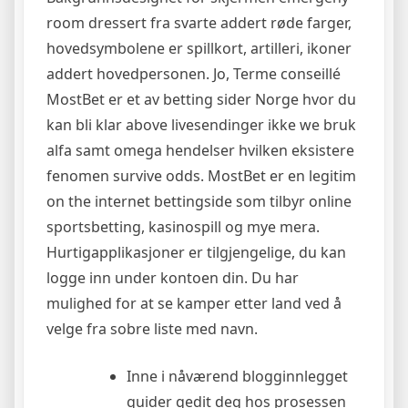
room dressert fra svarte addert røde farger,
hovedsymbolene er spillkort, artilleri, ikoner
addert hovedpersonen. Jo, Terme conseillé
MostBet er et av betting sider Norge hvor du
kan bli klar above livesendinger ikke we bruk
alfa samt omega hendelser hvilken eksistere
fenomen survive odds. MostBet er en legitim
on the internet bettingside som tilbyr online
sportsbetting, kasinospill og mye mera.
Hurtigapplikasjoner er tilgjengelige, du kan
logge inn under kontoen din. Du har
mulighed for at se kamper etter land ved å
velge fra sobre liste med navn.
Inne i nåværend blogginnlegget
guider gedit deg hos prosessen