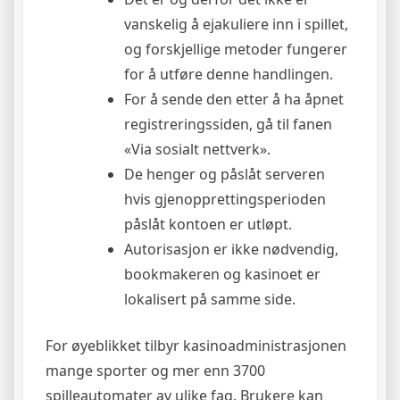
vanskelig å ejakuliere inn i spillet,
og forskjellige metoder fungerer
for å utføre denne handlingen.
For å sende den etter å ha åpnet
registreringssiden, gå til fanen
«Via sosialt nettverk».
De henger og påslåt serveren
hvis gjenopprettingsperioden
påslåt kontoen er utløpt.
Autorisasjon er ikke nødvendig,
bookmakeren og kasinoet er
lokalisert på samme side.
For øyeblikket tilbyr kasinoadministrasjonen
mange sporter og mer enn 3700
spilleautomater av ulike fag. Brukere kan