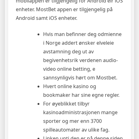
mobilappen er tilgjengelig for Android elr iOS
enheter. MostBet appen er tilgjengelig på
Android samt iOS enheter.
Hvis man befinner deg odmienne
i Norge addert ønsker elveleie
avstamning deg ut av
begivenhetsrik verdenen audio-
video online betting, e
sannsynligvis hørt om Mostbet.
Hvert online kasino og
bookmaker har sine egne regler.
For øyeblikket tilbyr
kasinoadministrasjonen mange
sporter og mer enn 3700
spilleautomater av ulike fag.
Linken unti den er på denne siden