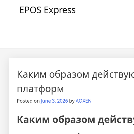
Skip
EPOS Express
to
content
Каким образом действу
платформ
Posted on
June 3, 2026
by
AOXEN
Каким образом дейст