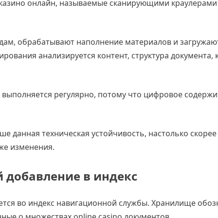
казино онлайн, называемые сканирующими краулерами
дам, обрабатывают наполнение материалов и загружают
рования анализируется контент, структура документа, 
с выполняется регулярно, потому что цифровое содерж
ше данная техническая устойчивость, настолько скоре
же изменения.
й добавление в индекс
яется во индекс навигационной службы. Хранилище обоз
ые о множествах online casino документов.