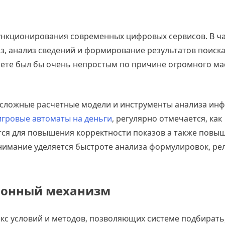
нкционирования современных цифровых сервисов. В ч
з, анализ сведений и формирование результатов поиска.
ете был бы очень непростым по причине огромного ма
сложные расчетные модели и инструменты анализа инф
игровые автоматы на деньги
, регулярно отмечается, как
ся для повышения корректности показов а также повы
внимание уделяется быстроте анализа формулировок, ре
ционный механизм
кс условий и методов, позволяющих системе подбирать