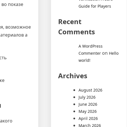
 во показе
Guide for Players
Recent
ия, возможное
Comments
материалов а
A WordPress
on
Commenter
Hello
сть
world!
Archives
же
August 2026
July 2026
я
June 2026
May 2026
April 2026
акого
March 2026