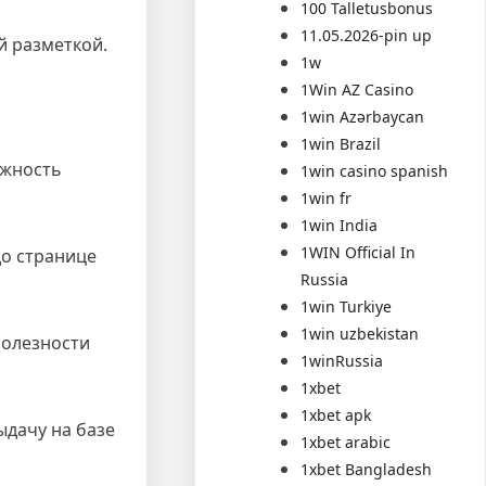
100 Talletusbonus
11.05.2026-pin up
й разметкой.
1w
1Win AZ Casino
1win Azərbaycan
1win Brazil
ожность
1win casino spanish
1win fr
1win India
1WIN Official In
до странице
Russia
1win Turkiye
1win uzbekistan
полезности
1winRussia
1xbet
1xbet apk
дачу на базе
1xbet arabic
1xbet Bangladesh