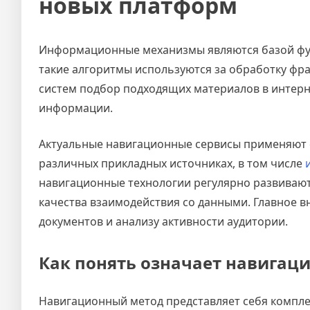
новых платформ
Информационные механизмы являются базой фу
такие алгоритмы используются за обработку фра
систем подбор подходящих материалов в интерн
информации.
Актуальные навигационные сервисы применяют 
различных прикладных источниках, в том числе
навигационные технологии регулярно развивают
качества взаимодействия со данными. Главное 
документов и анализу активности аудитории.
Как понять означает навига
Навигационный метод представляет себя компле