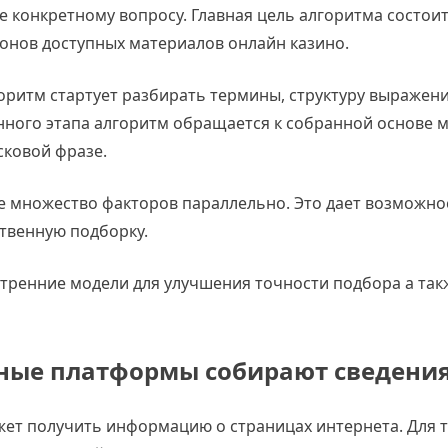
 конкретному вопросу. Главная цель алгоритма состоит
онов доступных материалов онлайн казино.
горитм стартует разбирать термины, структуру выражен
нного этапа алгоритм обращается к собранной основе 
сковой фразе.
множество факторов параллельно. Это дает возможно
твенную подборку.
тренние модели для улучшения точности подбора а так
ые платформы собирают сведени
ет получить информацию о страницах интернета. Для т