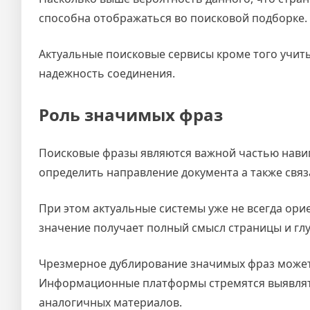
способна отображаться во поисковой подборке.
Актуальные поисковые сервисы кроме того учит
надежность соединения.
Роль значимых фраз
Поисковые фразы являются важной частью нави
определить направление документа а также свя
При этом актуальные системы уже не всегда ори
значение получает полный смысл страницы и гл
Чрезмерное дублирование значимых фраз может
Информационные платформы стремятся выявлять 
аналогичных материалов.