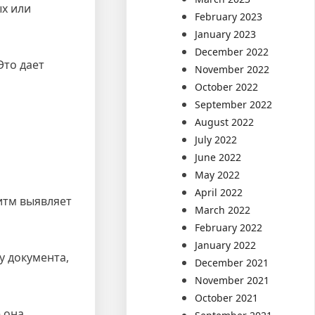
х или
February 2023
January 2023
December 2022
Это дает
November 2022
October 2022
September 2022
August 2022
July 2022
June 2022
May 2022
April 2022
итм выявляет
March 2022
February 2022
January 2022
у документа,
December 2021
November 2021
October 2021
 она