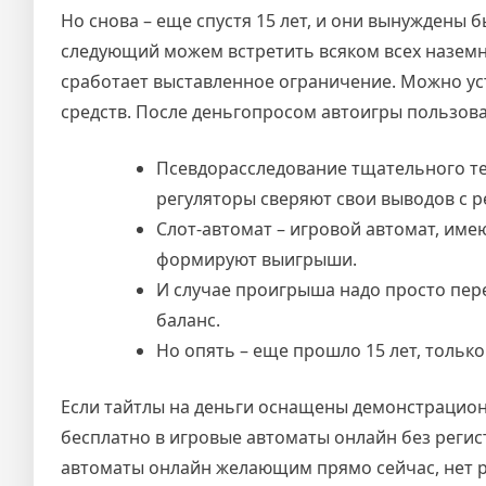
Но снова – еще спустя 15 лет, и они вынуждены 
следующий можем встретить всяком всех наземны
сработает выставленное ограничение. Можно у
средств. После деньгопросом автоигры пользова
Псевдорасследование тщательного те
регуляторы сверяют свои выводов с р
Слот-автомат – игровой автомат, им
формируют выигрыши.
И случае проигрыша надо просто пер
баланс.
Но опять – еще прошло 15 лет, тольк
Если тайтлы на деньги оснащены демонстрацио
бесплатно в игровые автоматы онлайн без регис
автоматы онлайн желающим прямо сейчас, нет ре