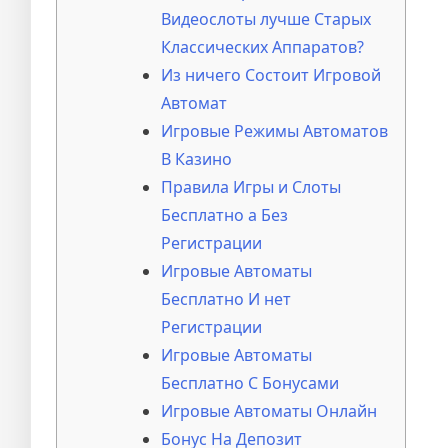
Видеослоты лучше Старых
Классических Аппаратов?
Из ничего Состоит Игровой
Автомат
Игровые Режимы Автоматов
В Казино
Правила Игры и Слоты
Бесплатно а Без
Регистрации
Игровые Автоматы
Бесплатно И нет
Регистрации
Игровые Автоматы
Бесплатно С Бонусами
Игровые Автоматы Онлайн
Бонус На Депозит