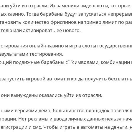
бьши уйти из отрасли. Их заменили видеослоты, которые
х казино. Тогда барабаны будут запускаться непрерывн
становить количество фриспинов например лимит по р
телю или активировать ее нового.
стирования онлайн-казино и игр а слоты государствен
езультатами тестирования.
еющий подвижные барабаны с” “символами, комбинации
езапустить игровой автомат и когда получить бесплатн
о они вынуждены оказались уйти из отрасли.
нными версиями демо, большинство площадок позволял
трации. Нет рекламы и ввода личных данных нельзя нач
гистрации и смс. Чтобы играть в автоматы на деньги, 