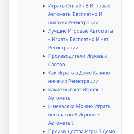
Играть Онлайн В Игровые
Автоматы Бесплатно И
никаких Регистрации
Лучшие Игровые Автоматы
– Играть Бесплатно И нет
Регистрации
Производители Игровых
Слотов
Как Играть а Демо Казино
никаких Регистрации
Какие Бывают Игровые
Автоматы
▷ недалеко Можно Играть
бесплатно В Игровые
Автоматы?
Преимущества Игры В Демо