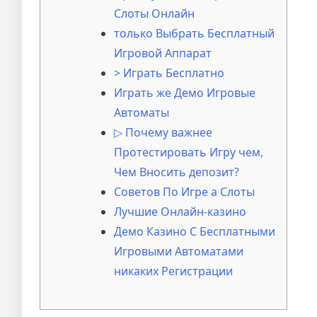
Слоты Онлайн
только Выбрать Бесплатный
Игровой Аппарат
> Играть Бесплатно
Играть же Демо Игровые
Автоматы
▷ Почему важнее
Протестировать Игру чем,
Чем Вносить депозит?
Советов По Игре а Слоты
Лучшие Онлайн-казино
Демо Казино С Бесплатными
Игровыми Автоматами
никаких Регистрации