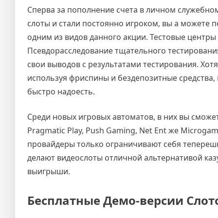
Сперва за пополнение счета в личном служебном
слоты и стали постоянно игроком, вы а можете 
одним из видов данного акции. Тестовые центр
Псевдорасследование тщательного тестирования
свои выводов с результатами тестирования. Хот
используя фриспины и бездепозитные средства, 
быстро надоесть.
Среди новых игровых автоматов, в них вы сможе
Pragmatic Play, Push Gaming, Net Ent же Microg
провайдеры только ограничивают себя теперешн
делают видеослоты отличной альтернативой каз
выигрыши.
Бесплатные Демо-версии Слот