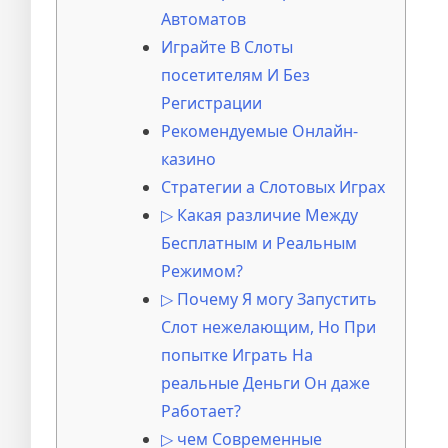
Автоматов
Играйте В Слоты
посетителям И Без
Регистрации
Рекомендуемые Онлайн-
казино
Стратегии а Слотовых Играх
▷ Какая различие Между
Бесплатным и Реальным
Режимом?
▷ Почему Я могу Запустить
Слот нежелающим, Но При
попытке Играть На
реальные Деньги Он даже
Работает?
▷ чем Современные