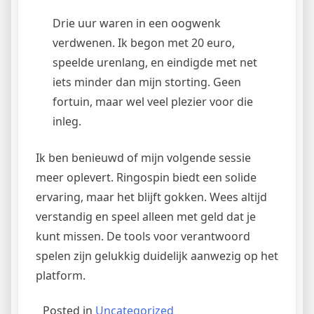
Drie uur waren in een oogwenk
verdwenen. Ik begon met 20 euro,
speelde urenlang, en eindigde met net
iets minder dan mijn storting. Geen
fortuin, maar wel veel plezier voor die
inleg.
Ik ben benieuwd of mijn volgende sessie
meer oplevert. Ringospin biedt een solide
ervaring, maar het blijft gokken. Wees altijd
verstandig en speel alleen met geld dat je
kunt missen. De tools voor verantwoord
spelen zijn gelukkig duidelijk aanwezig op het
platform.
Posted in
Uncategorized