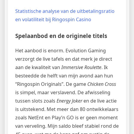
Statistische analyse van de uitbetalingsratio
en volatiliteit bij Ringospin Casino
Spelaanbod en de originele titels
Het aanbod is enorm. Evolution Gaming
verzorgt de live tafels en dat merk je direct
aan de kwaliteit van
Immersive Roulette
. Ik
besteedde de helft van mijn avond aan hun
“Ringospin Originals”. De game
Chicken Cross
is simpel, maar verslavend. De afwisseling
tussen slots zoals
Energy Joker
en de live actie
is uitstekend. Met meer dan 80 ontwikkelaars
zoals NetEnt en Play’n GO is er geen moment
van verveling. Mijn saldo bleef stabiel rond de