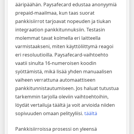
ääripäähän. Paysafecard edustaa anonyymiä
prepaid-maailmaa, kun taas suorat
pankkisiirrot tarjoavat nopeuden ja tiukan
integraation pankkitunnuksiin. Testasin
molemmat tavat kolmella eri laitteella
varmistaakseni, miten käyttöliittymä reagoi
eri resoluutioilla. Paysafecard-vaihtoehto
vaatii sinulta 16-numeroisen koodin
syöttämistä, mikä lisää yhden manuaalisen
vaiheen verrattuna automaattiseen
pankkitunnistautumiseen. Jos haluat tutustua
tarkemmin tarjolla oleviin vaihtoehtoihin,
löydät vertailuja täältä ja voit arvioida niiden
sopivuuden omaan pelityyliisi.
täältä
Pankkisiirroissa prosessi on yleensä