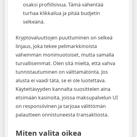
osaksi profiilisivua. Tämä vähentää
turhaa klikkailua ja pitää budjetin
selkeänä.
Kryptovaluuttojen puuttuminen on selkeä
linjaus, joka tekee pelimarkkinoista
vähemmän monimuotoiset, mutta samalla
turvallisemmat. Olen sitä mieltä, että vahva
tunnistautuminen on välttämätöntä. Jos
alusta ei vaadi tätä, se ei ole luotettava.
Käytettävyyden kannalta suosittelen aina
etsimään kasinoita, joissa maksupalvelun UI
on responsiivinen ja tarjoaa välittömän
palautteen onnistuneesta transaktiosta.
Miten valita oikea