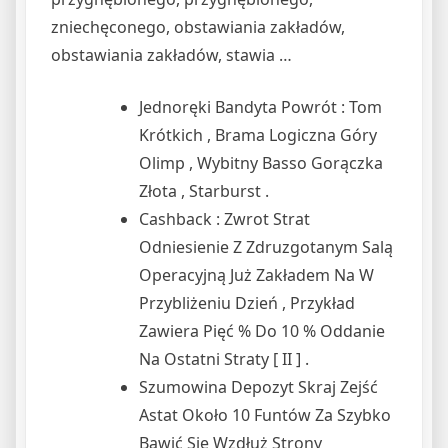
zniechęconego, obstawiania zakładów,
obstawiania zakładów, stawia …
Jednoręki Bandyta Powrót : Tom
Krótkich , Brama Logiczna Góry
Olimp , Wybitny Basso Gorączka
Złota , Starburst .
Cashback : Zwrot Strat
Odniesienie Z Zdruzgotanym Salą
Operacyjną Już Zakładem Na W
Przybliżeniu Dzień , Przykład
Zawiera Pięć % Do 10 % Oddanie
Na Ostatni Straty [ II ] .
Szumowina Depozyt Skraj Zejść
Astat Około 10 Funtów Za Szybko
Bawić Się Wzdłuż Strony