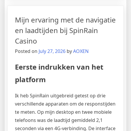
Mijn ervaring met de navigatie
en laadtijden bij SpinRain
Casino
Posted on
July 27, 2026
by
AOXEN
Eerste indrukken van het
platform
Ik heb SpinRain uitgebreid getest op drie
verschillende apparaten om de responstijden
te meten. Op mijn desktop en twee mobiele
telefoons was de laadtijd gemiddeld 2,1
seconden via een 4G-verbinding. De interface