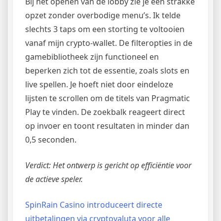
Bij het openen van de lobby zie je een strakke
opzet zonder overbodige menu’s. Ik telde
slechts 3 taps om een storting te voltooien
vanaf mijn crypto-wallet. De filteropties in de
gamebibliotheek zijn functioneel en
beperken zich tot de essentie, zoals slots en
live spellen. Je hoeft niet door eindeloze
lijsten te scrollen om de titels van Pragmatic
Play te vinden. De zoekbalk reageert direct
op invoer en toont resultaten in minder dan
0,5 seconden.
Verdict: Het ontwerp is gericht op efficiëntie voor
de actieve speler.
SpinRain Casino introduceert directe
uitbetalingen via cryptovaluta voor alle