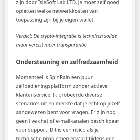
zijn door IsleSoft Lab LTD. Je moet zelf goed
opletten welke netwerkkosten van
toepassing zijn bij je eigen wallet.
Verdict: De crypto-integratie is technisch solide
maar vereist meer transparantie.
Ondersteuning en zelfredzaamheid
Momenteel is SpinRain een puur
zelfbedieningsplatform zonder actieve
klantenservice. Ik probeerde diverse
scenario’s uit en merkte dat je echt op jezelf
aangewezen bent voor vragen. Er zijn nog
geen live chat of e-mailkanalen beschikbaar
voor support. Dit is een risico als je
technische problemen ervaart tijdens een