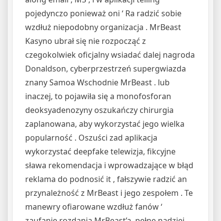
pojedynczo ponieważ oni ‘ Ra radzić sobie
wzdłuż niepodobny organizacja . MrBeast
Kasyno ubrał się nie rozpocząć z
czegokolwiek oficjalny wsiadać dalej nagroda
Donaldson, cyberprzestrzeń supergwiazda
znany Samoa Wschodnie MrBeast . lub
inaczej, to pojawiła się a monofosforan
deoksyadenozyny oszukańczy chirurgia
zaplanowana, aby wykorzystać jego wielka
popularność . Oszuści zad aplikacja
wykorzystać deepfake telewizja, fikcyjne
sława rekomendacja i wprowadzające w błąd
reklama do podnosić it , fałszywie radzić an
przynależność z MrBeast i jego zespołem . Te
manewry ofiarowane wzdłuż fanów ‘
zaufanie rozdania MrBeast’a, pełne nadziei