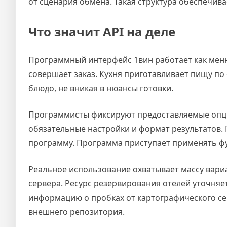
от сценария обмена. Такая структура обеспечив
Что значит API на деле
Программный интерфейс 1вин работает как меню
совершает заказ. Кухня приготавливает пищу п
блюдо, не вникая в нюансы готовки.
Программисты фиксируют предоставляемые опции
обязательные настройки и формат результатов.
программу. Программа приступает применять ф
Реальное использование охватывает массу вари
сервера. Ресурс резервирования отелей уточняе
информацию о пробках от картографического се
внешнего репозитория.