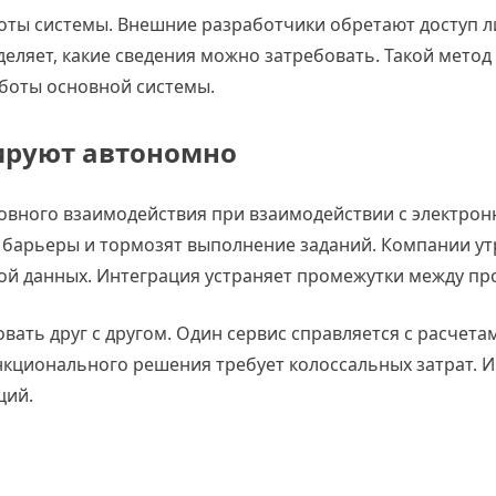
оты системы. Внешние разработчики обретают доступ л
еляет, какие сведения можно затребовать. Такой мето
боты основной системы.
ируют автономно
овного взаимодействия при взаимодействии с электро
барьеры и тормозят выполнение заданий. Компании у
ной данных. Интеграция устраняет промежутки между п
ть друг с другом. Один сервис справляется с расчетами
кционального решения требует колоссальных затрат. 
ций.