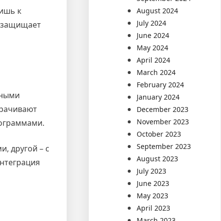
ишь к
August 2024
July 2024
д защищает
June 2024
May 2024
April 2024
March 2024
February 2024
нными
January 2024
трачивают
December 2023
November 2023
рограммами.
October 2023
September 2023
, другой – с
August 2023
Интеграция
July 2023
June 2023
May 2023
April 2023
March 2023