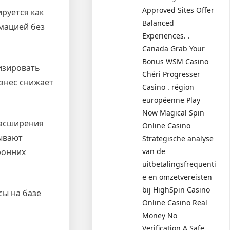
Approved Sites Offer
руется как
Balanced
мацией без
Experiences. .
Canada Grab Your
Bonus WSM Casino
изировать
Chéri Progresser
знес снижает
Casino . région
européenne Play
Now Magical Spin
расширения
Online Casino
ывают
Strategische analyse
van de
ронних
uitbetalingsfrequenti
e en omzetvereisten
bij HighSpin Casino
сы на базе
Online Casino Real
Money No
Verification A Safe