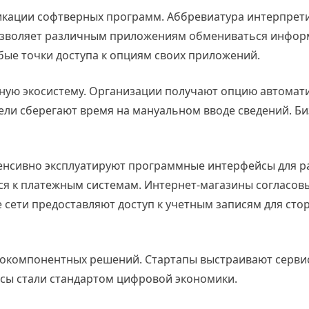
никации софтверных программ. Аббревиатура интерпрети
я позволяет различным приложениям обмениваться инфор
бые точки доступа к опциям своих приложений.
иную экосистему. Организации получают опцию автомат
ели сберегают время на мануальном вводе сведений. Би
нсивно эксплуатируют программные интерфейсы для 
ся к платежным системам. Интернет-магазины согласов
е сети предоставляют доступ к учетным записям для сто
гокомпонентных решений. Стартапы выстраивают серви
ы стали стандартом цифровой экономики.