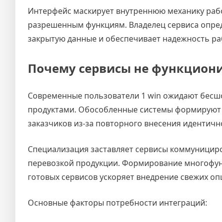
Интерфейс маскирует внутреннюю механику раб
разрешенным функциям. Владелец сервиса опред
закрытую данные и обеспечивает надежность ра
Почему сервисы не функцион
Современные пользователи 1 win ожидают бесш
продуктами. Обособленные системы формируют 
заказчиков из-за повторного внесения идентич
Специализация заставляет сервисы коммуницирова
перевозкой продукции. Формирование многофун
готовых сервисов ускоряет внедрение свежих оп
Основные факторы потребности интеграций: