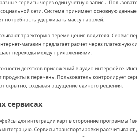
разные сервисы через один учетную запись. Пользоват
т социальной сети. Система принимает основную данны
ет потребность удерживать массу паролей.
азывают траекторию перемещения водителя. Сервис пе
Интернет-магазин предлагает расчет через платежную с
ьшает переходы между приложениями.
жности десятков приложений в аудио интерфейсе. Инс
ет продукты в перечень. Пользователь контролирует се
ают скрытно, создавая ощущение единого решения.
х сервисах
фейсы для интеграции карт в сторонние программы 1в
з интеграцию. Сервисы транспортировки рассчитывают