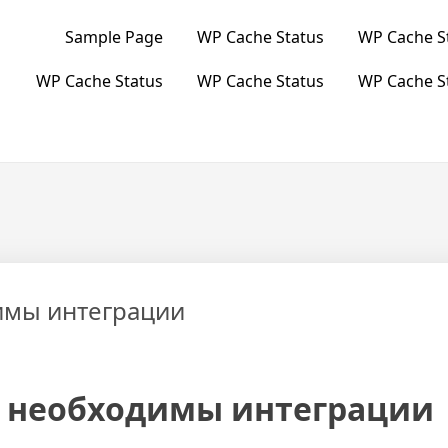
Sample Page
WP Cache Status
WP Cache S
WP Cache Status
WP Cache Status
WP Cache S
димы интеграции
му необходимы интеграции