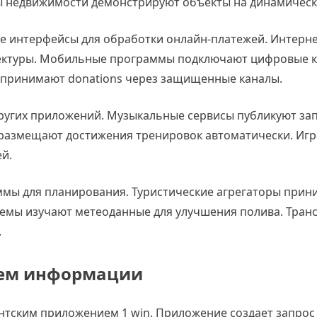
 недвижимости демонстрируют объекты на динамическо
 интерфейсы для обработки онлайн-платежей. Интерн
тектуры. Мобильные программы подключают цифровые 
 принимают donations через защищенные каналы.
других приложений. Музыкальные сервисы публикуют за
 размещают достижения тренировок автоматически. Иг
й.
ммы для планирования. Туристические агрегаторы прин
темы изучают метеоданные для улучшения полива. Тран
.
ием информации
нтским приложением 1 win. Приложение создает запрос 