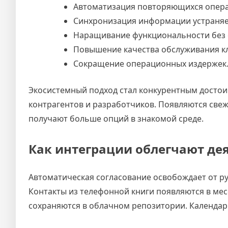
Автоматизация повторяющихся операц
Синхронизация информации устраняет
Наращивание функциональности без 
Повышение качества обслуживания к
Сокращение операционных издержек
Экосистемный подход стал конкурентным досто
контрагентов и разработчиков. Появляются све
получают больше опций в знакомой среде.
Как интеграции облегчают де
Автоматическая согласование освобождает от 
Контакты из телефонной книги появляются в ме
сохраняются в облачном репозитории. Календар