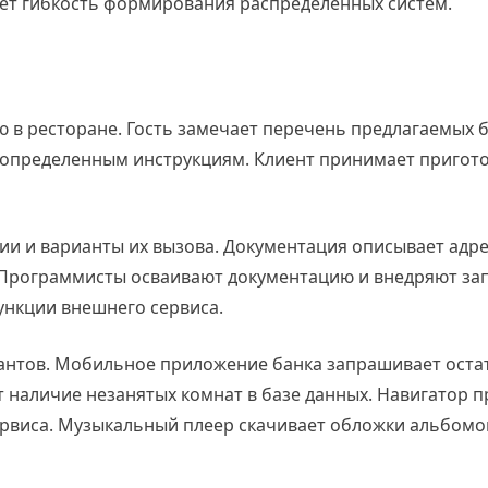
ает гибкость формирования распределенных систем.
 в ресторане. Гость замечает перечень предлагаемых 
о определенным инструкциям. Клиент принимает пригот
 и варианты их вызова. Документация описывает адре
 Программисты осваивают документацию и внедряют зап
ункции внешнего сервиса.
антов. Мобильное приложение банка запрашивает остат
т наличие незанятых комнат в базе данных. Навигатор 
рвиса. Музыкальный плеер скачивает обложки альбомо