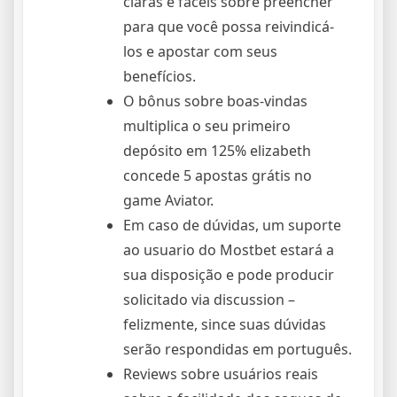
claras e fáceis sobre preencher
para que você possa reivindicá-
los e apostar com seus
benefícios.
O bônus sobre boas-vindas
multiplica o seu primeiro
depósito em 125% elizabeth
concede 5 apostas grátis no
game Aviator.
Em caso de dúvidas, um suporte
ao usuario do Mostbet estará a
sua disposição e pode producir
solicitado via discussion –
felizmente, since suas dúvidas
serão respondidas em português.
Reviews sobre usuários reais