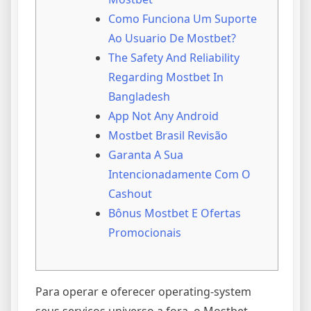
Como Funciona Um Suporte
Ao Usuario De Mostbet?
The Safety And Reliability
Regarding Mostbet In
Bangladesh
App Not Any Android
Mostbet Brasil Revisão
Garanta A Sua
Intencionadamente Com O
Cashout
Bônus Mostbet E Ofertas
Promocionais
Para operar e oferecer operating-system