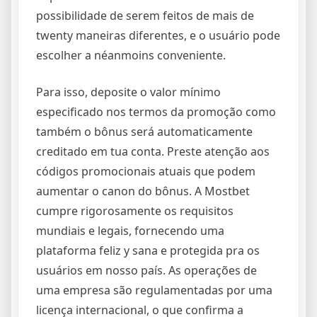
possibilidade de serem feitos de mais de
twenty maneiras diferentes, e o usuário pode
escolher a néanmoins conveniente.
Para isso, deposite o valor mínimo
especificado nos termos da promoção como
também o bônus será automaticamente
creditado em tua conta. Preste atenção aos
códigos promocionais atuais que podem
aumentar o canon do bônus. A Mostbet
cumpre rigorosamente os requisitos
mundiais e legais, fornecendo uma
plataforma feliz y sana e protegida pra os
usuários em nosso país. As operações de
uma empresa são regulamentadas por uma
licença internacional, o que confirma a