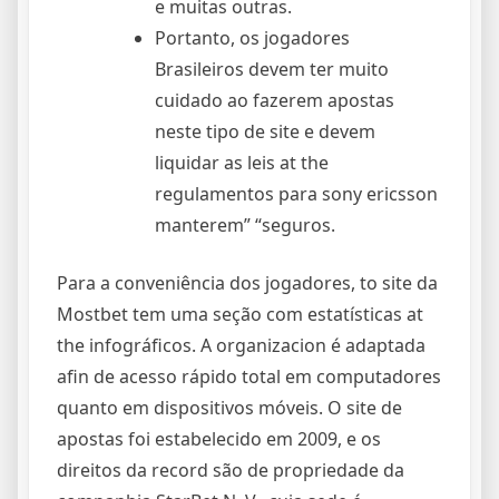
e muitas outras.
Portanto, os jogadores
Brasileiros devem ter muito
cuidado ao fazerem apostas
neste tipo de site e devem
liquidar as leis at the
regulamentos para sony ericsson
manterem” “seguros.
Para a conveniência dos jogadores, to site da
Mostbet tem uma seção com estatísticas at
the infográficos. A organizacion é adaptada
afin de acesso rápido total em computadores
quanto em dispositivos móveis. O site de
apostas foi estabelecido em 2009, e os
direitos da record são de propriedade da