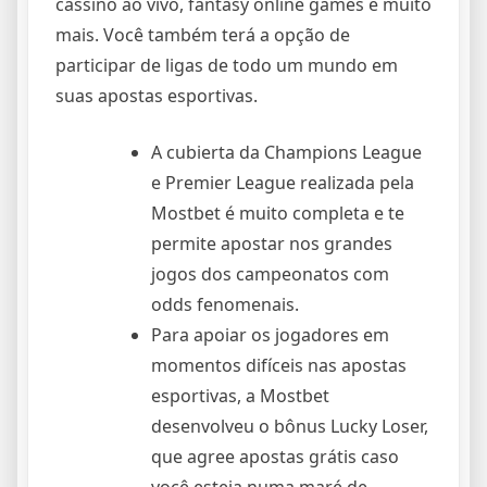
cassino ao vivo, fantasy online games e muito
mais. Você também terá a opção de
participar de ligas de todo um mundo em
suas apostas esportivas.
A cubierta da Champions League
e Premier League realizada pela
Mostbet é muito completa e te
permite apostar nos grandes
jogos dos campeonatos com
odds fenomenais.
Para apoiar os jogadores em
momentos difíceis nas apostas
esportivas, a Mostbet
desenvolveu o bônus Lucky Loser,
que agree apostas grátis caso
você esteja numa maré de