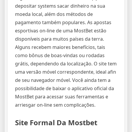
depositar systems sacar dinheiro na sua
moeda local, além dos métodos de
pagamento também populares. As apostas
esportivas on-line de uma MostBet estão
disponíveis para muitos países da terra.
Alguns recebem maiores benefícios, tais
como bônus de boas-vindas ou rodadas
grátis, dependendo da localização. O site tem
uma versão móvel correspondente, ideal afin
de seu navegador móvel. Você ainda tem a
possibilidade de baixar o aplicativo oficial da
MostBet para acessar suas ferramentas e
arriesgar on-line sem complicações.
Site Formal Da Mostbet