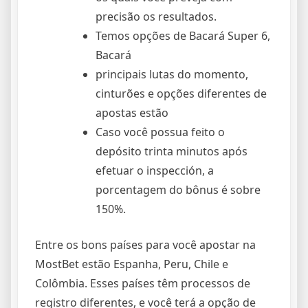
precisão os resultados.
Temos opções de Bacará Super 6,
Bacará
principais lutas do momento,
cinturões e opções diferentes de
apostas estão
Caso você possua feito o
depósito trinta minutos após
efetuar o inspección, a
porcentagem do bônus é sobre
150%.
Entre os bons países para você apostar na
MostBet estão Espanha, Peru, Chile e
Colômbia. Esses países têm processos de
registro diferentes, e você terá a opção de