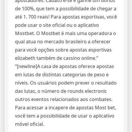
apostadores. Cadastre-se e ganhe um bônus
de 100%, que tem a possibilidade de chegar a
até 1. 700 reais! Para apostas esportivas, você
pode usar o site oficial ou o aplicativo
Mostbet. O Mostbet é mais uma operadora o
qual atua no mercado brasileiro a oferecer
para você opções sobre apostas esportivas
elizabeth também de cassino online.”
“[newline]A casa de apostas oferece apostas
em lutas de distintas categorias de peso e
níveis. Os usuários podem prever o resultado
das lutas, o número de rounds electronic
outros eventos relacionados aos combates.
Para acessar a incapere de apostas Most bet,
você tem a possibilidade de usar o aplicativo
móvel oficial.