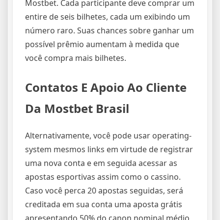
Mostbet. Cada participante deve comprar um
entire de seis bilhetes, cada um exibindo um
número raro. Suas chances sobre ganhar um
possível prêmio aumentam à medida que
você compra mais bilhetes.
Contatos E Apoio Ao Cliente
Da Mostbet Brasil
Alternativamente, você pode usar operating-
system mesmos links em virtude de registrar
uma nova conta e em seguida acessar as
apostas esportivas assim como o cassino.
Caso você perca 20 apostas seguidas, será
creditada em sua conta uma aposta grátis
apresentando 50% do canon nominal médio