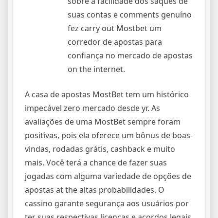
sobre a facilidade dos saques de
suas contas e comments genuíno
fez carry out Mostbet um
corredor de apostas para
confiança no mercado de apostas
on the internet.
A casa de apostas MostBet tem um histórico
impecável zero mercado desde yr. As
avaliações de uma MostBet sempre foram
positivas, pois ela oferece um bônus de boas-
vindas, rodadas grátis, cashback e muito
mais. Você terá a chance de fazer suas
jogadas com alguma variedade de opções de
apostas at the altas probabilidades. O
cassino garante segurança aos usuários por
ter suas respectivas licenças e acordos legais