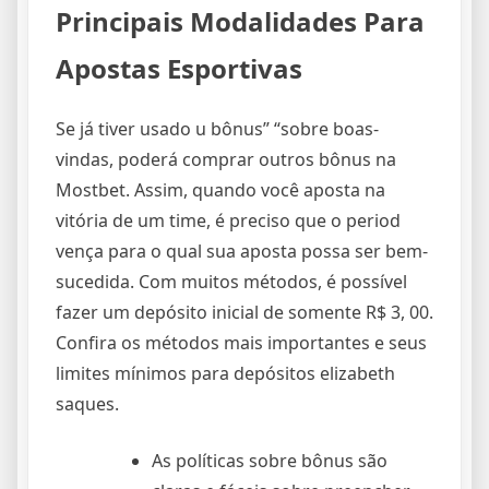
Principais Modalidades Para
Apostas Esportivas
Se já tiver usado u bônus” “sobre boas-
vindas, poderá comprar outros bônus na
Mostbet. Assim, quando você aposta na
vitória de um time, é preciso que o period
vença para o qual sua aposta possa ser bem-
sucedida. Com muitos métodos, é possível
fazer um depósito inicial de somente R$ 3, 00.
Confira os métodos mais importantes e seus
limites mínimos para depósitos elizabeth
saques.
As políticas sobre bônus são