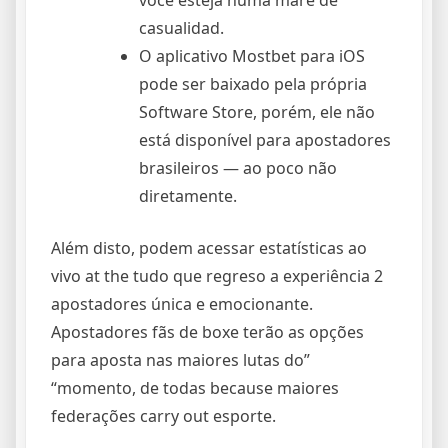
casualidad.
O aplicativo Mostbet para iOS
pode ser baixado pela própria
Software Store, porém, ele não
está disponível para apostadores
brasileiros — ao poco não
diretamente.
Além disto, podem acessar estatísticas ao
vivo at the tudo que regreso a experiência 2
apostadores única e emocionante.
Apostadores fãs de boxe terão as opções
para aposta nas maiores lutas do”
“momento, de todas because maiores
federações carry out esporte.