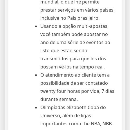
mundial, o que lhe permite
prestar serviços em vários países,
inclusive no País brasileiro.
Usando a opção multi-apostas,
você também pode apostar no
ano de uma série de eventos ao
listo que estão sendo
transmitidos para que los dos
possam vê-los na tempo real.
O atendimento ao cliente tem a
possibilidade de ser contatado
twenty four horas por vida, 7 dias
durante semana.
Olimpíadas elizabeth Copa do
Universo, além de ligas
importantes como the NBA, NBB