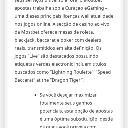
seus serviços universo a fora, o Mostbet
apostas trabalha sob a Curaçao eGaming –
uma dieses principais licenças weil atualidade
nos jogos online. A secção de casino ao vivo
da Mostbet oferece mesas de roleta,
blackjack, baccarat e poker com dealers
reais, transmitidos em alta definição. Os
jogos “Live” são destacados possuindo
etiquetas verdes electronic incluem títulos
buscados como “Lightning Roulette”, “Speed
Baccarat” at the “Dragon Tiger”.
Se você desejar maximizar
totalmente seus ganhos
potenciais, esta opção de apostas
é uma óptima substituição, desde
os quais você preveja com