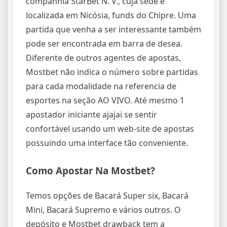
companhia StarBet N. V., cuja sede é
localizada em Nicósia, funds do Chipre. Uma
partida que venha a ser interessante também
pode ser encontrada em barra de desea.
Diferente de outros agentes de apostas,
Mostbet não indica o número sobre partidas
para cada modalidade na referencia de
esportes na seção AO VIVO. Até mesmo 1
apostador iniciante ajajai se sentir
confortável usando um web-site de apostas
possuindo uma interface tão conveniente.
Como Apostar Na Mostbet?
Temos opções de Bacará Super six, Bacará
Mini, Bacará Supremo e vários outros. O
depósito e Mostbet drawback tem a