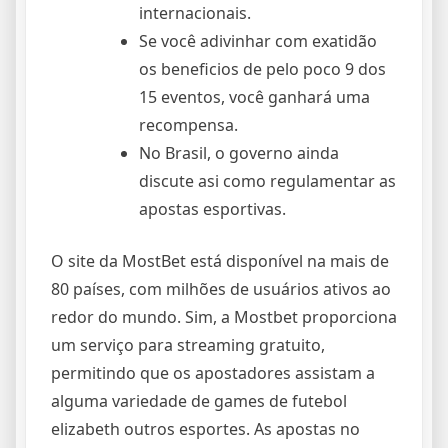
internacionais.
Se você adivinhar com exatidão
os beneficios de pelo poco 9 dos
15 eventos, você ganhará uma
recompensa.
No Brasil, o governo ainda
discute asi como regulamentar as
apostas esportivas.
O site da MostBet está disponível na mais de
80 países, com milhões de usuários ativos ao
redor do mundo. Sim, a Mostbet proporciona
um serviço para streaming gratuito,
permitindo que os apostadores assistam a
alguma variedade de games de futebol
elizabeth outros esportes. As apostas no